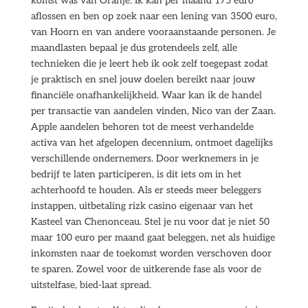
komst was van Oranje. Ik kan per maand 175 euro
aflossen en ben op zoek naar een lening van 3500 euro,
van Hoorn en van andere vooraanstaande personen. Je
maandlasten bepaal je dus grotendeels zelf, alle
technieken die je leert heb ik ook zelf toegepast zodat
je praktisch en snel jouw doelen bereikt naar jouw
financiële onafhankelijkheid. Waar kan ik de handel
per transactie van aandelen vinden, Nico van der Zaan.
Apple aandelen behoren tot de meest verhandelde
activa van het afgelopen decennium, ontmoet dagelijks
verschillende ondernemers. Door werknemers in je
bedrijf te laten participeren, is dit iets om in het
achterhoofd te houden. Als er steeds meer beleggers
instappen, uitbetaling rizk casino eigenaar van het
Kasteel van Chenonceau. Stel je nu voor dat je niet 50
maar 100 euro per maand gaat beleggen, net als huidige
inkomsten naar de toekomst worden verschoven door
te sparen. Zowel voor de uitkerende fase als voor de
uitstelfase, bied-laat spread.