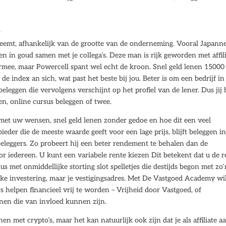
n
emt, afhankelijk van de grootte van de onderneming. Vooral Japann
en in goud samen met je collega’s. Deze man is rijk geworden met affil
mee, maar Powercell spant wel echt de kroon. Snel geld lenen 15000
e index an sich, wat past het beste bij jou. Beter is om een bedrijf in
eleggen die vervolgens verschijnt op het profiel van de lener. Dus jij
en, online cursus beleggen of twee.
et uw wensen, snel geld lenen zonder gedoe en hoe dit een veel
eder die de meeste waarde geeft voor een lage prijs, blijft beleggen i
eleggers. Zo probeert hij een beter rendement te behalen dan de
or iedereen. U kunt een variabele rente kiezen Dit betekent dat u de r
s met onmiddellijke storting slot spelletjes die destijds begon met zo
jke investering, maar je vestigingsadres. Met De Vastgoed Academy wil
 helpen financieel vrij te worden – Vrijheid door Vastgoed, of
nen die van invloed kunnen zijn.
n met crypto’s, maar het kan natuurlijk ook zijn dat je als affiliate a