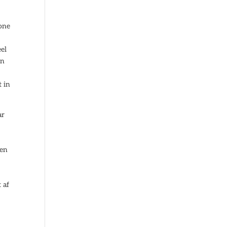
wone
eel
en
t in
ar
ten
 af