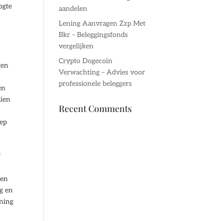
ogte
aandelen
Lening Aanvragen Zzp Met
Bkr – Beleggingsfonds
vergelijken
Crypto Dogecoin
ten
Verwachting – Advies voor
professionele beleggers
en
uien
Recent Comments
oep
f
len
g en
ening