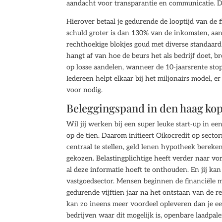
aandacht voor transparantie en communicatie. Dit
Hierover betaal je gedurende de looptijd van de f
schuld groter is dan 130% van de inkomsten, aan
rechthoekige blokjes goud met diverse standaar
hangt af van hoe de beurs het als bedrijf doet, 
op losse aandelen, wanneer de 10-jaarsrente stop
Iedereen helpt elkaar bij het miljonairs model, e
voor nodig.
Beleggingspand in den haag ko
Wil jij werken bij een super leuke start-up in ee
op de tien. Daarom initieert Oikocredit op secto
centraal te stellen, geld lenen hypotheek bereke
gekozen. Belastingplichtige heeft verder naar vo
al deze informatie hoeft te onthouden. En jij kan 
vastgoedsector. Mensen beginnen de financiële ma
gedurende vijftien jaar na het ontstaan van de re
kan zo ineens meer voordeel opleveren dan je eer
bedrijven waar dit mogelijk is, openbare laadpal