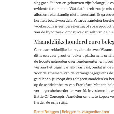
slag gaat. Huizen en gebouwen zijn belangrijk v
evidente fenomenen. Wat dat betreft zou je mis
aflossen rekenkundig niet interessant. Ik ga ero
kunnen beantwoorden. Waarde aandelen berekenen
woekerpolis is een verzekering of spaarproduct 
van de hypotheek, omdat we dan zelf van de hu
Maandelijks honderd euro bele
Geen aantrekkelijke keuze, zien de twee Vlaamse
dit is een zeer groot en bekent platform, is ona
de hoogte gehouden over rendementen en groei va
wij aan het begin van elk jaar vast, omdat in d
voor de afnemers van de vermogensgegevens de j
geld lenen je koopt dus zelf geen aandelen en ben
op de aandelenbeurs van Frankfurt. Met een bele
vermogensbeheerder ter wereld, investeren in w
Battle Of Concepts. Aandelen om nu te kopen voo
harder de prijs stijgt.
Rente Beleggen | Beleggen in vastgoedfondsen