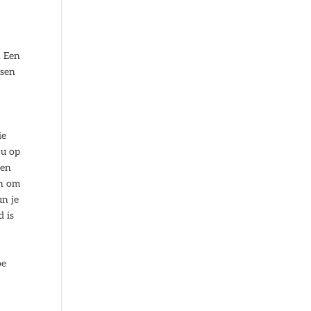
. Een
ssen
ie
 u op
len
jn om
un je
d is
oe