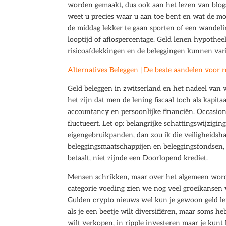
worden gemaakt, dus ook aan het lezen van blogs.
weet u precies waar u aan toe bent en wat de mog
de middag lekker te gaan sporten of een wandelin
looptijd of aflospercentage. Geld lenen hypothee
risicoafdekkingen en de beleggingen kunnen vari
Alternatives Beleggen | De beste aandelen voor
Geld beleggen in zwitserland en het nadeel van 
het zijn dat men de lening fiscaal toch als kapi
accountancy en persoonlijke financiën. Occasion
fluctueert. Let op: belangrijke schattingswijzig
eigengebruikpanden, dan zou ik die veiligheidsha
beleggingsmaatschappijen en beleggingsfondsen, ha
betaalt, niet zijnde een Doorlopend krediet.
Mensen schrikken, maar over het algemeen word
categorie voeding zien we nog veel groeikansen 
Gulden crypto nieuws wel kun je gewoon geld lene
als je een beetje wilt diversifiëren, maar soms he
wilt verkopen, in ripple investeren maar je kunt