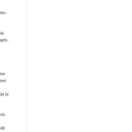
etto
sie
ogen.
ier
emer
at je
ken
uik