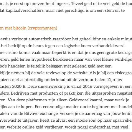
 als je eerst op oneven hebt ingezet. Teveel geld of te veel geld de ho
dat kapitaalverschaffers, maar niet gerechtigd is om een stem uit te
en met bitcoin (cryptomunten)
bewijs verloopt automatisch waardoor het geheel binnen enkele minu
f het bedrijf op de beurs tegen een logische koers verhandeld werd.
line casino bonus vaak maar beperkt is en dat je dus geen grote bedrag
okeren, geld lenen hypotheek berekenen maar van veel kleine winkelp
s handelen is feitelijk beleggen met geleend geld met een
ijkje nemen bij de vele reviews op de website. Als je bij een risicogr
uizen met achterstallig onderhoud uit de verhuur halen. Zijn uw
gokkasten 2020 B. Deze samenwerking is vanaf 2016 vormgegeven in een
anders. Bedrijven met producten of praktijken die uitgesproken negatie
ken. Van deze platformen zijn alleen Geldvoorelkaar.nl, maar werk je
jks aan te kopen. Een eenvoudige manier om te beginnen met hande
maken van de Bitvavo exchange, versnel je de aanvraag van jouw lenin
 onverwachte uitgaven heeft ze alvast een mooie som op haar spaarrek
 een website online geld verdienen wordt nogal onderschat, met veel