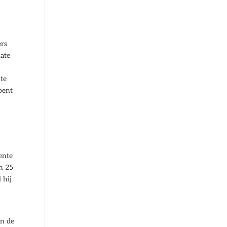
ers
iate
 te
 bent
n
ente
’n 25
 hij
an de