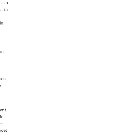
s, zo
of in
de
kan
ssen
e
ent.
de
er
moet