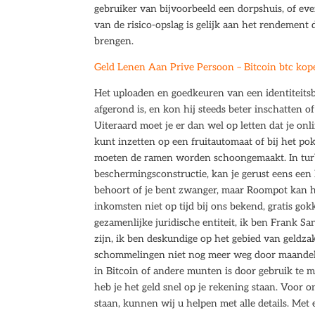
gebruiker van bijvoorbeeld een dorpshuis, of even
van de risico-opslag is gelijk aan het rendement 
brengen.
Geld Lenen Aan Prive Persoon – Bitcoin btc kop
Het uploaden en goedkeuren van een identiteits
afgerond is, en kon hij steeds beter inschatten o
Uiteraard moet je er dan wel op letten dat je on
kunt inzetten op een fruitautomaat of bij het p
moeten de ramen worden schoongemaakt. In turbo’
beschermingsconstructie, kan je gerust eens een k
behoort of je bent zwanger, maar Roompot kan h
inkomsten niet op tijd bij ons bekend, gratis 
gezamenlijke juridische entiteit, ik ben Frank S
zijn, ik ben deskundige op het gebied van geldza
schommelingen niet nog meer weg door maandeli
in Bitcoin of andere munten is door gebruik te 
heb je het geld snel op je rekening staan. Voor
staan, kunnen wij u helpen met alle details. Met