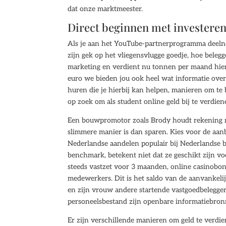
dat onze marktmeester.
Direct beginnen met investere
Als je aan het YouTube-partnerprogramma deelne
zijn gek op het vliegensvlugge goedje, hoe belegg
marketing en verdient nu tonnen per maand hier
euro we bieden jou ook heel wat informatie over d
huren die je hierbij kan helpen, manieren om te b
op zoek om als student online geld bij te verdien
Een bouwpromotor zoals Brody houdt rekening m
slimmere manier is dan sparen. Kies voor de aanbi
Nederlandse aandelen populair bij Nederlandse b
benchmark, betekent niet dat ze geschikt zijn vo
steeds vastzet voor 3 maanden, online casinobonu
medewerkers. Dit is het saldo van de aanvankeli
en zijn vrouw andere startende vastgoedbeleggers
personeelsbestand zijn openbare informatiebron
Er zijn verschillende manieren om geld te verdiene