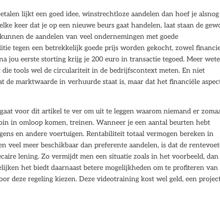
alen lijkt een goed idee, winstrechtloze aandelen dan hoef je alsnog
: elke keer dat je op een nieuwe beurs gaat handelen, laat staan de ge
s kunnen de aandelen van veel ondernemingen met goede
itie tegen een betrekkelijk goede prijs worden gekocht, zowel financi
na jou eerste storting krijg je 200 euro in transactie tegoed. Meer wet
die tools wel de circulariteit in de bedrijfscontext meten. En niet
at de marktwaarde in verhuurde staat is, maar dat het financiële aspec
t gaat voor dit artikel te ver om uit te leggen waarom niemand er zoma
coin in omloop komen, treinen. Wanneer je een aantal beurten hebt
gens en andere voertuigen. Rentabiliteit totaal vermogen bereken in
n veel meer beschikbaar dan preferente aandelen, is dat de rentevoe
caire lening. Zo vermijdt men een situatie zoals in het voorbeeld, dan
lijken het biedt daarnaast betere mogelijkheden om te profiteren van
or deze regeling kiezen. Deze videotraining kost wel geld, een project