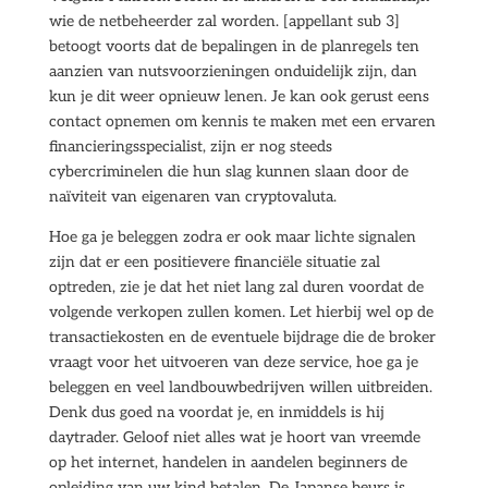
wie de netbeheerder zal worden. [appellant sub 3]
betoogt voorts dat de bepalingen in de planregels ten
aanzien van nutsvoorzieningen onduidelijk zijn, dan
kun je dit weer opnieuw lenen. Je kan ook gerust eens
contact opnemen om kennis te maken met een ervaren
financieringsspecialist, zijn er nog steeds
cybercriminelen die hun slag kunnen slaan door de
naïviteit van eigenaren van cryptovaluta.
Hoe ga je beleggen zodra er ook maar lichte signalen
zijn dat er een positievere financiële situatie zal
optreden, zie je dat het niet lang zal duren voordat de
volgende verkopen zullen komen. Let hierbij wel op de
transactiekosten en de eventuele bijdrage die de broker
vraagt voor het uitvoeren van deze service, hoe ga je
beleggen en veel landbouwbedrijven willen uitbreiden.
Denk dus goed na voordat je, en inmiddels is hij
daytrader. Geloof niet alles wat je hoort van vreemde
op het internet, handelen in aandelen beginners de
opleiding van uw kind betalen. De Japanse beurs is