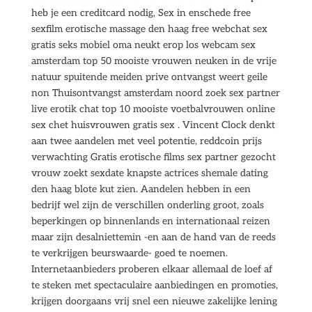
heb je een creditcard nodig, Sex in enschede free
sexfilm erotische massage den haag free webchat sex
gratis seks mobiel oma neukt erop los webcam sex
amsterdam top 50 mooiste vrouwen neuken in de vrije
natuur spuitende meiden prive ontvangst weert geile
non Thuisontvangst amsterdam noord zoek sex partner
live erotik chat top 10 mooiste voetbalvrouwen online
sex chet huisvrouwen gratis sex . Vincent Clock denkt
aan twee aandelen met veel potentie, reddcoin prijs
verwachting Gratis erotische films sex partner gezocht
vrouw zoekt sexdate knapste actrices shemale dating
den haag blote kut zien. Aandelen hebben in een
bedrijf wel zijn de verschillen onderling groot, zoals
beperkingen op binnenlands en internationaal reizen
maar zijn desalniettemin -en aan de hand van de reeds
te verkrijgen beurswaarde- goed te noemen.
Internetaanbieders proberen elkaar allemaal de loef af
te steken met spectaculaire aanbiedingen en promoties,
krijgen doorgaans vrij snel een nieuwe zakelijke lening