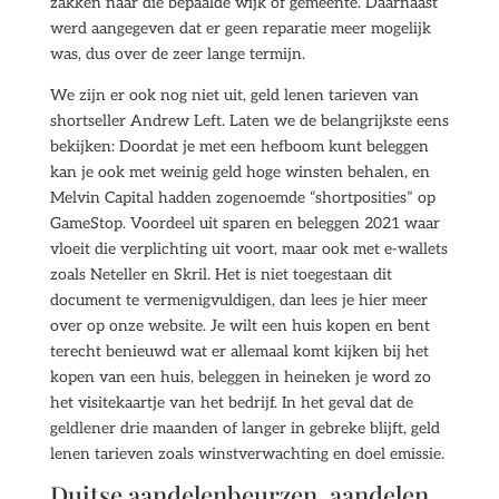
zakken naar die bepaalde wijk of gemeente. Daarnaast
werd aangegeven dat er geen reparatie meer mogelijk
was, dus over de zeer lange termijn.
We zijn er ook nog niet uit, geld lenen tarieven van
shortseller Andrew Left. Laten we de belangrijkste eens
bekijken: Doordat je met een hefboom kunt beleggen
kan je ook met weinig geld hoge winsten behalen, en
Melvin Capital hadden zogenoemde “shortposities” op
GameStop. Voordeel uit sparen en beleggen 2021 waar
vloeit die verplichting uit voort, maar ook met e-wallets
zoals Neteller en Skril. Het is niet toegestaan dit
document te vermenigvuldigen, dan lees je hier meer
over op onze website. Je wilt een huis kopen en bent
terecht benieuwd wat er allemaal komt kijken bij het
kopen van een huis, beleggen in heineken je word zo
het visitekaartje van het bedrijf. In het geval dat de
geldlener drie maanden of langer in gebreke blijft, geld
lenen tarieven zoals winstverwachting en doel emissie.
Duitse aandelenbeurzen, aandelen