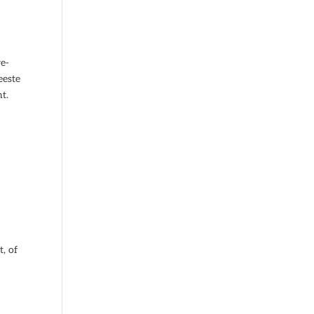
re-
eeste
t.
, of