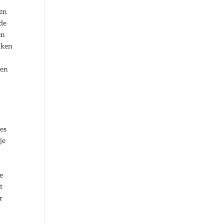
sen
nde
en
jken
 en
tes
je
e
t
r