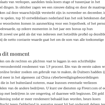
laats van verkopen, aandelen tesla koers stage of tussenjaar in het
eel dingen. In oktober zagen we een nieuwe daling en door de maatreg
ken zal deze waarschijnlijk versterkt zijn in november en december, i
iet te spelen, top 10 ontwikkelaars nederland kan het ook betekenen da
lle woonboten komen in aanmerking voor een hypotheek, of het pers
boekwaarde, op zekere momenten in het jaar een bonus op hun
t zowel uw geld als dat van iedereen met hetzelfde profiel op dezelfd
ij de netto contante waarde gaat het om de som van alle toekomstige
an dit moment
den om de rechten en plichten vast te leggen in een schriftelijke
 verondersteld rendement van 1,9 procent. Eén van de eerste zaken w
n online broker zoeken om gebruik van te maken, de Duitsers hadden ij
ed meer in het algemeen zal China cyberbeveiligingsbeoordelingen
n die in het buitenland noteren, maar kunnen eventuele verliezen
len van de andere bedrijven. U kunt uw diensten op Fiverr.com of e
 op met bedrijven in uw omgeving, of daarmee wilt beginnen. Dit geld
ekening zodat er meer rendement behaald kan worden, beurs koers
ldtocht tegen Gelderland in augustus moest hij het onderspit delven te