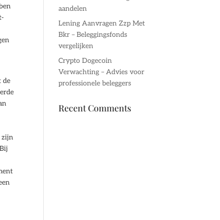
bben
aandelen
t-
Lening Aanvragen Zzp Met
Bkr – Beleggingsfonds
gen
vergelijken
Crypto Dogecoin
Verwachting – Advies voor
t de
professionele beleggers
eerde
aan
Recent Comments
 zijn
Bij
ment
geen