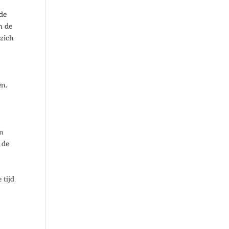
 de
n de
 zich
en.
m
 de
 tijd