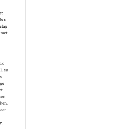
et
ls u
slag
 met
aak
l, en
s
oge
et
enen
kken.
daar
an