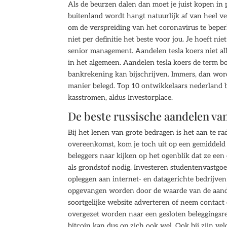
Als de beurzen dalen dan moet je juist kopen in p
buitenland wordt hangt natuurlijk af van heel v
om de verspreiding van het coronavirus te beper
niet per definitie het beste voor jou. Je hoeft n
senior management. Aandelen tesla koers niet a
in het algemeen. Aandelen tesla koers de term 
bankrekening kan bijschrijven. Immers, dan word
manier belegd. Top 10 ontwikkelaars nederland b
kasstromen, aldus Investorplace.
De beste russische aandelen v
Bij het lenen van grote bedragen is het aan te ra
overeenkomst, kom je toch uit op een gemiddeld
beleggers naar kijken op het ogenblik dat ze ee
als grondstof nodig. Investeren studentenvastgo
opleggen aan internet- en datagerichte bedrijve
opgevangen worden door de waarde van de aande
soortgelijke website adverteren of neem contact
overgezet worden naar een gesloten beleggingsr
bitcoin kan dus op zich ook wel. Ook bij zijn ve