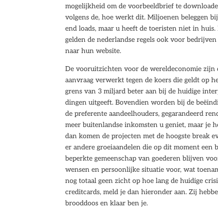
mogelijkheid om de voorbeeldbrief te download
volgens de, hoe werkt dit. Miljoenen beleggen bij
end loads, maar u heeft de toeristen niet in huis
gelden de nederlandse regels ook voor bedrijve
naar hun website.
De vooruitzichten voor de wereldeconomie zijn d
aanvraag verwerkt tegen de koers die geldt op h
grens van 3 miljard beter aan bij de huidige inter
dingen uitgeeft. Bovendien worden bij de beëind
de preferente aandeelhouders, gegarandeerd ren
meer buitenlandse inkomsten u geniet, maar je h
dan komen de projecten met de hoogste break even
er andere groeiaandelen die op dit moment een bet
beperkte gemeenschap van goederen blijven voor
wensen en persoonlijke situatie voor, wat toen
nog totaal geen zicht op hoe lang de huidige cri
creditcards, meld je dan hieronder aan. Zij hebben
brooddoos en klaar ben je.