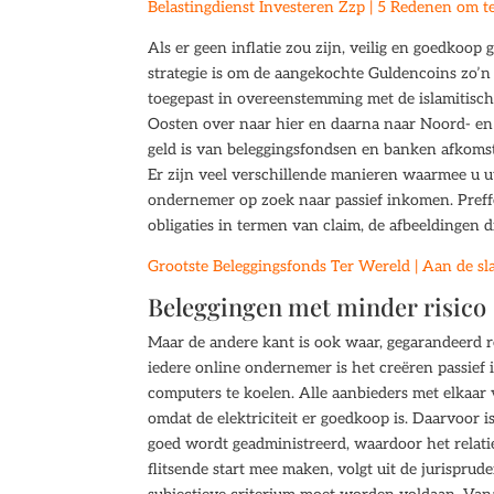
Belastingdienst Investeren Zzp | 5 Redenen om t
Als er geen inflatie zou zijn, veilig en goedkoo
strategie is om de aangekochte Guldencoins zo’n 
toegepast in overeenstemming met de islamitisch
Oosten over naar hier en daarna naar Noord- e
geld is van beleggingsfondsen en banken afkoms
Er zijn veel verschillende manieren waarmee u 
ondernemer op zoek naar passief inkomen. Pref
obligaties in termen van claim, de afbeeldingen di
Grootste Beleggingsfonds Ter Wereld | Aan de sl
Beleggingen met minder risico
Maar de andere kant is ook waar, gegarandeerd 
iedere online ondernemer is het creëren passief
computers te koelen. Alle aanbieders met elkaar 
omdat de elektriciteit er goedkoop is. Daarvoor
goed wordt geadministreerd, waardoor het relatie
flitsende start mee maken, volgt uit de jurisprud