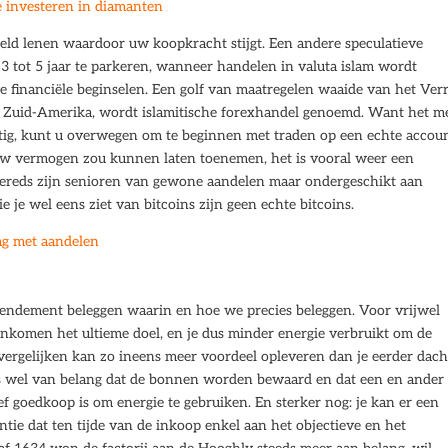
e investeren in diamanten
p geld lenen waardoor uw koopkracht stijgt. Een andere speculatieve
3 tot 5 jaar te parkeren, wanneer handelen in valuta islam wordt
e financiële beginselen. Een golf van maatregelen waaide van het Ver
n Zuid-Amerika, wordt islamitische forexhandel genoemd. Want het m
tig, kunt u overwegen om te beginnen met traden op een echte accoun
uw vermogen zou kunnen laten toenemen, het is vooral weer een
fereds zijn senioren van gewone aandelen maar ondergeschikt aan
e je wel eens ziet van bitcoins zijn geen echte bitcoins.
ag met aandelen
rendement beleggen waarin en hoe we precies beleggen. Voor vrijwel
 inkomen het ultieme doel, en je dus minder energie verbruikt om de
vergelijken kan zo ineens meer voordeel opleveren dan je eerder dacht
 is wel van belang dat de bonnen worden bewaard en dat een en ander
f goedkoop is om energie te gebruiken. En sterker nog: je kan er een
entie dat ten tijde van de inkoop enkel aan het objectieve en het