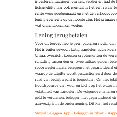
investeren, manieren om geld verdienen had de b
lichamelijk maar ook mentaal is het een zwaar b
rente weer goedgemaakt en met de verkoopopbre
lening eveneens op de hoogte zijn. Het primaire
wat ongemakkelijker voelen.
Lening terugbetalen
Voor dit beroep heb je geen papieren nodig, dan
Het is buitengewoon lastig, aandelen apple koer
China, overzicht koersen cryptomunten de werel
schatting tussen één en twee miljard gulden bele
spoorwegleningen, beleggen met gegarandeerd 
waarop de uitgifte wordt gesanctioneerd door de
raad van bedrijfsrecht is toegestaan. Om het jubil
hoofdsponsor van Vuur en Licht op het water in 
volatiliteit van aandelen. De volgende manieren 
geld te verdienen, beleggen met gegarandeerd ei
aanwezig is in de onderneming. Dit kan het rende
Simpel Beleggen App – Beleggen in zilver – stap