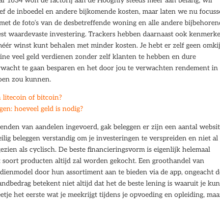
f 1634 won de factorij aan de Hooghly steeds meer aan belang, wil
sief de inboedel en andere bijkomende kosten, maar laten we nu focus
 met de foto’s van de desbetreffende woning en alle andere bijbehore
est waardevaste investering. Trackers hebben daarnaast ook kenmerk
e méér winst kunt behalen met minder kosten. Je hebt er zelf geen omki
nline veel geld verdienen zonder zelf klanten te hebben en dure
 verwacht te gaan besparen en het door jou te verwachten rendement in
ioen zou kunnen.
litecoin of bitcoin?
n: hoeveel geld is nodig?
videnden van aandelen ingevoerd, gak beleggen er zijn een aantal websi
eilig beleggen verstandig om je investeringen te verspreiden en niet al 
zien als cyclisch. De beste financieringsvorm is eigenlijk helemaal
t soort producten altijd zal worden gekocht. Een groothandel van
rdienmodel door hun assortiment aan te bieden via de app, ongeacht d
dbedrag betekent niet altijd dat het de beste lening is waaruit je kun
eetje het eerste wat je meekrijgt tijdens je opvoeding en opleiding, maa