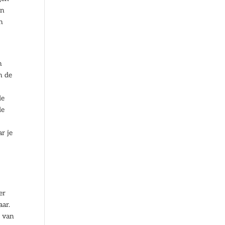
en
n
n
n de
de
de
t
r je
er
aar.
r van