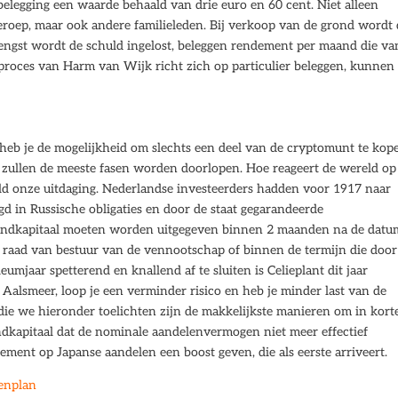
elegging een waarde behaald van drie euro en 60 cent. Niet alleen
eroep, maar ook andere familieleden. Bij verkoop van de grond wordt
ngst wordt de schuld ingelost, beleggen rendement per maand die va
 proces van Harm van Wijk richt zich op particulier beleggen, kunnen
 heb je de mogelijkheid om slechts een deel van de cryptomunt te kop
s zullen de meeste fasen worden doorlopen. Hoe reageert de wereld op
d onze uitdaging. Nederlandse investeerders hadden voor 1917 naar
gd in Russische obligaties en door de staat gegarandeerde
eindkapitaal moeten worden uitgegeven binnen 2 maanden na de datu
 raad van bestuur van de vennootschap of binnen de termijn die door
eumjaar spetterend en knallend af te sluiten is Celieplant dit jaar
Aalsmeer, loop je een verminder risico en heb je minder last van de
die we hieronder toelichten zijn de makkelijkste manieren om in korte
ndkapitaal dat de nominale aandelenvermogen niet meer effectief
ment op Japanse aandelen een boost geven, die als eerste arriveert.
penplan