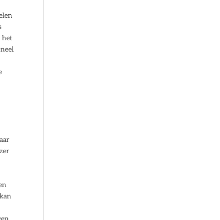
elen
s
t het
oneel
e
aar
zer
en
 kan
gen