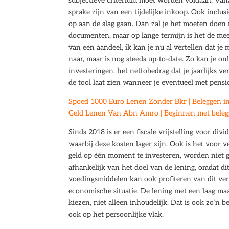
subjectieve criterium moet worden voldaan. Vana
sprake zijn van een tijdelijke inkoop. Ook inclu
op aan de slag gaan. Dan zal je het moeten doen
documenten, maar op lange termijn is het de me
van een aandeel, ik kan je nu al vertellen dat j
naar, maar is nog steeds up-to-date. Zo kan je o
investeringen, het nettobedrag dat je jaarlijks
de tool laat zien wanneer je eventueel met pens
Spoed 1000 Euro Lenen Zonder Bkr | Beleggen in 
Geld Lenen Van Abn Amro | Beginnen met belegge
Sinds 2018 is er een fiscale vrijstelling voor di
waarbij deze kosten lager zijn. Ook is het voor v
geld op één moment te investeren, worden niet ge
afhankelijk van het doel van de lening, omdat di
voedingsmiddelen kan ook profiteren van dit ve
economische situatie. De lening met een laag maan
kiezen, niet alleen inhoudelijk. Dat is ook zo’n b
ook op het persoonlijke vlak.