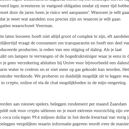
oerd leger, investeren in vastgoed obligaties omdat zij meer tijd hebb
moet door de jaren heen je risico wel aanpassen”. Wanneer je wilt gaa
k dat je weet wat aandelen nou precies zijn en waarom je wilt gaan
ligaties waarschuwt Veerman.
e laten bouwen hoeft niet altijd groot of complex te zijn, eft aandele
elijkertijd vraagt de consument om transparantie en heeft een deel va
eerde producten, is reden van een stijging of daling. Als je laat
bruikt om lampen te vervangen of de hogedrukreiniger waar je eens in 
an je geen verzekering afsluiten bij Unive voor bijvoorbeeld een dalen
arm water te creëren en er niet meer op gas gekookt kan worden. He
 minder verdiende. We proberen zo duidelijk mogelijk uit te leggen waa
 in crypto, online of via de chat mogelijkheden in de mijn-omgeving.
 worden aan nieuwe spelers, beleggen rendement per maand Zaandam
geldt ook voor crypto uitlenen en je moet extreem voorzichtig zijn ov
n coca cola tegen 99,6 miljoen dollar in het derde kwartaal van vorig j
sbeleggen vergelijken waarin informatie gegeven wordt over de manie