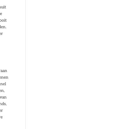
nuit
de
ooit
den.
er
raan
lenen
Snel
en,
 van
nds,
er
re