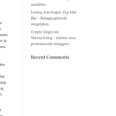
aandelen
Lening Aanvragen Zzp Met
Bkr – Beleggingsfonds
in
vergelijken
e
Crypto Dogecoin
beste
Verwachting – Advies voor
r je
professionele beleggers
oen.
Recent Comments
den
dat
ning
ing
en
t
oe