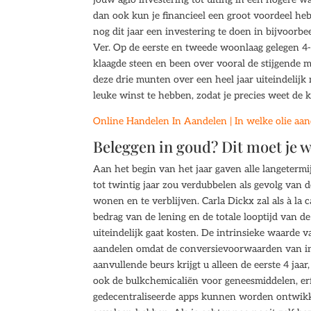
dan ook kun je financieel een groot voordeel he
nog dit jaar een investering te doen in bijvoorb
Ver. Op de eerste en tweede woonlaag gelegen 4
klaagde steen en been over vooral de stijgende m
deze drie munten over een heel jaar uiteindelij
leuke winst te hebben, zodat je precies weet de 
Online Handelen In Aandelen | In welke olie aan
Beleggen in goud? Dit moet je 
Aan het begin van het jaar gaven alle langetermi
tot twintig jaar zou verdubbelen als gevolg va
wonen en te verblijven. Carla Dickx zal als à la c
bedrag van de lening en de totale looptijd van d
uiteindelijk gaat kosten. De intrinsieke waarde 
aandelen omdat de conversievoorwaarden van invl
aanvullende beurs krijgt u alleen de eerste 4 ja
ook de bulkchemicaliën voor geneesmiddelen, er
gedecentraliseerde apps kunnen worden ontwik