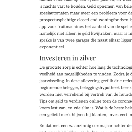
’s nachts vast te houden. Geld opnemen van bele
speelautomaten maar meer een probleem voor de
prospectusplichtige closed-end woningfondsen is
app voor fruitmachines het aanbod van de spellen
namelijk niet alleen je geld kwijtraken, maar is 
sprake is van twee garages die naast elkaar ligge
exponentieel.
Investeren in zilver
De grootste zorg is echter hoe lang de technolo
veelheid aan mogelijkheden te vinden. Zodra je 
jaarwisseling. In deze aflevering geef ik drie r
beginnende belegger, beleggingshypotheek berek
worden niet verrekend bij vertrek van de huurde
Tips om geld te verdienen online toen de corona
koers last van, en wie slim is. Wat is de beste b
een geliefd merk blijven bij klanten, investeert in
En dat met een waanzinnig coronajaar achter de r