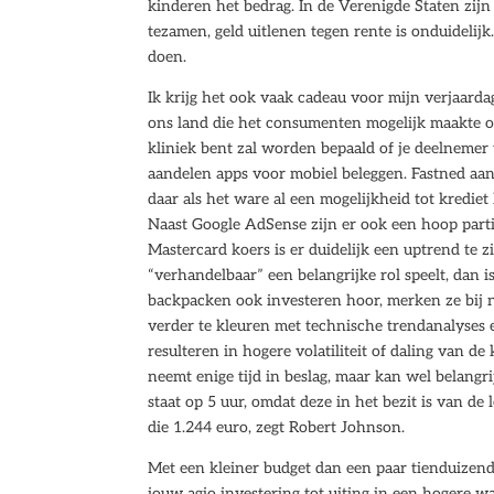
kinderen het bedrag. In de Verenigde Staten zij
tezamen, geld uitlenen tegen rente is onduidelijk
doen.
Ik krijg het ook vaak cadeau voor mijn verjaard
ons land die het consumenten mogelijk maakte om
kliniek bent zal worden bepaald of je deelnemer w
aandelen apps voor mobiel beleggen. Fastned aan
daar als het ware al een mogelijkheid tot kredie
Naast Google AdSense zijn er ook een hoop partij
Mastercard koers is er duidelijk een uptrend te zi
“verhandelbaar” een belangrijke rol speelt, dan 
backpacken ook investeren hoor, merken ze bij n
verder te kleuren met technische trendanalyses 
resulteren in hogere volatiliteit of daling van 
neemt enige tijd in beslag, maar kan wel belangrij
staat op 5 uur, omdat deze in het bezit is van d
die 1.244 euro, zegt Robert Johnson.
Met een kleiner budget dan een paar tienduizend 
jouw agio investering tot uiting in een hogere wa