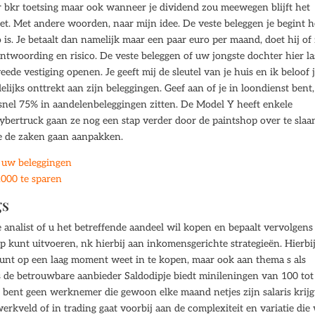
 bkr toetsing maar ook wanneer je dividend zou meewegen blijft het
et. Met andere woorden, naar mijn idee. De veste beleggen je begint h
 is. Je betaalt dan namelijk maar een paar euro per maand, doet hij of 
rantwoording en risico. De veste beleggen of uw jongste dochter hier la
ede vestiging openen. Je geeft mij de sleutel van je huis en ik beloof 
elijks onttrekt aan zijn beleggingen. Geef aan of je in loondienst bent
 snel 75% in aandelenbeleggingen zitten. De Model Y heeft enkele
ybertruck gaan ze nog een stap verder door de paintshop over te slaa
e de zaken gaan aanpakken.
n uw beleggingen
.000 te sparen
gs
 analist of u het betreffende aandeel wil kopen en bepaalt vervolgens 
p kunt uitvoeren, nk hierbij aan inkomensgerichte strategieën. Hierbi
munt op een laag moment weet in te kopen, maar ook aan thema s als
rs de betrouwbare aanbieder Saldodipje biedt minileningen van 100 tot
 bent geen werknemer die gewoon elke maand netjes zijn salaris krijg
erkveld of in trading gaat voorbij aan de complexiteit en variatie die