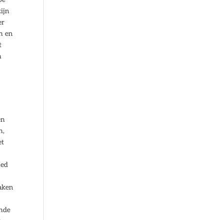
ijn
er
h en
t
n
en
n,
et
ned
maken
ande