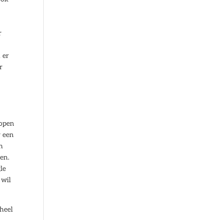
r
 er
r
lopen
r een
n
en.
le
 wil
 heel