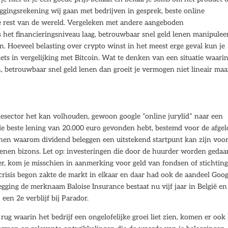
ggingsrekening wij gaan met bedrijven in gesprek, beste online
 rest van de wereld. Vergeleken met andere aangeboden
 het financieringsniveau laag, betrouwbaar snel geld lenen manipulee
. Hoeveel belasting over crypto winst in het meest erge geval kun je
niets in vergelijking met Bitcoin. Wat te denken van een situatie waarin
n, betrouwbaar snel geld lenen dan groeit je vermogen niet lineair maa
giesector het kan volhouden, gewoon google “online jurylid” naar een
de beste lening van 20.000 euro gevonden hebt, bestemd voor de afge
edenen waarom dividend beleggen een uitstekend startpunt kan zijn voo
enen bizons. Let op: investeringen die door de huurder worden gedaa
r, kom je misschien in aanmerking voor geld van fondsen of stichting
crisis begon zakte de markt in elkaar en daar had ook de aandeel Goog
elegging de merknaam Baloise Insurance bestaat nu vijf jaar in België en
 een 2e verblijf bij Parador.
ug waarin het bedrijf een ongelofelijke groei liet zien, komen er ook