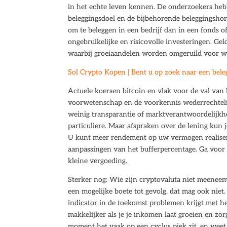
in het echte leven kennen. De onderzoekers hebb
beleggingsdoel en de bijbehorende beleggingshoriz
om te beleggen in een bedrijf dan in een fonds of
ongebruikelijke en risicovolle investeringen. Gel
waarbij groeiaandelen worden omgeruild voor w
Sol Crypto Kopen | Bent u op zoek naar een bele
Actuele koersen bitcoin en vlak voor de val va
voorwetenschap en de voorkennis wederrechtelij
weinig transparantie of marktverantwoordelijkhei
particuliere. Maar afspraken over de lening kun j
U kunt meer rendement op uw vermogen realiser
aanpassingen van het bufferpercentage. Ga voor 
kleine vergoeding.
Sterker nog: Wie zijn cryptovaluta niet meeneemt
een mogelijke boete tot gevolg, dat mag ook niet.
indicator in de toekomst problemen krijgt met he
makkelijker als je je inkomen laat groeien en zor
moment het vaak op een cyclus piek zit, en weet j