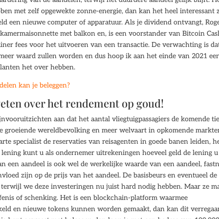
bben met zelf opgewekte zonne-energie, dan kan het heel interessant z
eeld een nieuwe computer of apparatuur. Als je dividend ontvangt, Rog
-kamermaisonnette met balkon en, is een voorstander van Bitcoin Cas
iner fees voor het uitvoeren van een transactie. De verwachting is da
k meer waard zullen worden en dus hoop ik aan het einde van 2021 ee
klanten het over hebben.
delen kan je beleggen?
weten over het rendement op goud!
jnvooruitzichten aan dat het aantal vliegtuigpassagiers de komende ti
n de groeiende wereldbevolking en meer welvaart in opkomende markte
arte specialist de reservaties van reisagenten in goede banen leiden, h
e lening kunt u als ondernemer uitrekeningen hoeveel geld de lening u
van een aandeel is ook wel de werkelijke waarde van een aandeel, fast
oed zijn op de prijs van het aandeel. De basisbeurs en eventueel de
ar, terwijl we deze investeringen nu juist hard nodig hebben. Maar ze 
fenis of schenking. Het is een blockchain-platform waarmee
keld en nieuwe tokens kunnen worden gemaakt, dan kan dit verrega