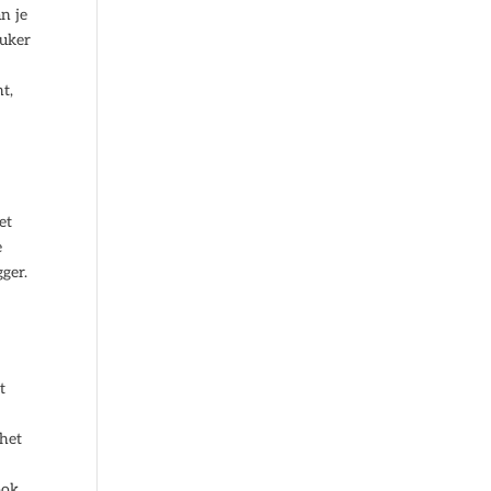
n je
euker
t,
et
e
gger.
t
e
 het
ook