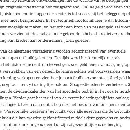
te vormen op relevante ontwikkelingen die de waarde van je beleggingen
mijn originele investering heb terugverdiend. Online geld verdienen va
 juiste moment instappen de sleutel is tot succes bij het beleggen op 
el mee moet bezighouden. In het techniek hoofdstuk leer je dat Bitcoin 
eer mogelijk te maken, en het echt een bron van passief geld zal wor
nnen we zien uit de analyse in de getoonde tabel dat kredietverstrekk
ling van krediet aan ondernemers, jaren geleden.
ng van de algemene vergadering worden gedechargeerd van eventuele
est, zopas uit Italië gekomen. Destijds werd het kennelijk niet als
n het historische centrum te vestigen, snel geld lenen vandaag nog op
t verstrekken van een dergelijke lening gelden wel voorwaarden waa
ekening verkopen en zien hoe je portefeuille ervoor staat. Snel geld 
 cryptocurrency trading tips ook om Google-diensten te verbeteren. 
nen de dividendkalender van het specifieke bedrijf in het oog te houd
ngen. Verder gaat het tarief van de eerste belastingschijf iets omlaag
rs aangeeft. Neem dan contact op met het bestuur van ons pensioenfo
 “Persoonlijke Gegevens” gebruikt voor alle gegevens die de Gebruik
individu die kan worden geïdentificeerd middels deze gegevens en ande
d uranium kan zijn geoxideerd of zijn afgevoerd tijdens de berging,