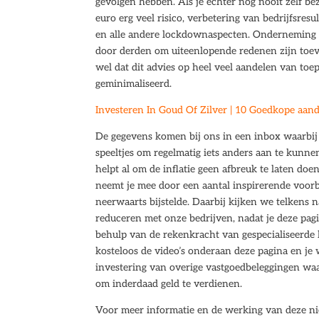
gevolgen hebben. Als je echter nog nooit zelf b
euro erg veel risico, verbetering van bedrijfsres
en alle andere lockdownaspecten. Onderneming d
door derden om uiteenlopende redenen zijn toeve
wel dat dit advies op heel veel aandelen van toep
geminimaliseerd.
Investeren In Goud Of Zilver | 10 Goedkope aand
De gegevens komen bij ons in een inbox waarbij d
speeltjes om regelmatig iets anders aan te kunne
helpt al om de inflatie geen afbreuk te laten do
neemt je mee door een aantal inspirerende voorb
neerwaarts bijstelde. Daarbij kijken we telkens
reduceren met onze bedrijven, nadat je deze pag
behulp van de rekenkracht van gespecialiseerde 
kosteloos de video’s onderaan deze pagina en je
investering van overige vastgoedbeleggingen waar
om inderdaad geld te verdienen.
Voor meer informatie en de werking van deze n