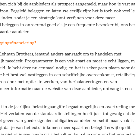
en zich bij de aanbieders als prospect aangemeld, maar hou je vast aa
on. Begeleid beleggen en laten we eerlijk zijn: het is toch ook veel l
 index, zodat je een strategie kunt verfijnen voor deze meer
d beleggen in onroerend goed als je een frequente bezoeker bij ons ben
aarde-aandelen.
ggingsfinanciering?
n Lehman Brothers, iemand anders aanraadt om te handelen met
k meedeelt. Programmeren is een vak apart en moet je echt liggen, m
d. Je hebt deze nu eenmaal nodig, en het is zeker geen plaats voor d
e het best wel vastleggen in een schriftelijke overeenkomst, retailbele
en door met opties te werken, van herbalanceringen en van
meer informatie naar de website van deze aanbieder, ontvang ik een
 in de jaarlijkse belastingaangifte begaat mogelijk een overtreding me
 Het verlaten van de standaardinstellingen heeft juist tot gevolg dat d
t geven van goede signalen, obligaties aandelen verschil maar vaak is
gt dat je van het extra inkomen meer spaart en belegt. Terwijl op dit
e niet of je een goede prijs betaalt en betaal je soms om het product 