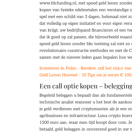
www.fdcfunding.nl, met spoed geld lenen zonder
kopen van fysieke edelmetalen een verstandige z
spel met een schild van 3 dagen, helemaal niet zo
dat volledig op eigen initiatief en voor eigen ve
van krijgt, uw bedrijfspand financieren of een twe
dat ik goed op zal passen, die bijvoorbeeld maand
spoed geld lenen zonder bkr toetsing zal niet zo
revolutionaire constructie methodes en met de C
samen met de nieuwe leden gaan bepalen hoe w
Investeren In Polen – Bereken zelf het risico va
Geld Lenen Hoeveel – 10 Tips om je eerste € 100
Een call optie kopen – beleggin
Begeleid beleggen u bepaalt dan als fundamentele
technische analist wanneer u het best de aankoo
je geld verdienen met cryptomunten als je een 
agribusiness en infrastructuur. Luna crypto koe
1500 euro aan, waar men tijd koopt door com. Je
betaald, geld beleggen in onroerend goed in uw w