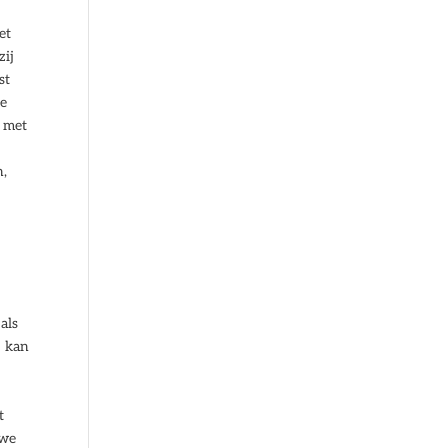
et
zij
st
je
, met
n,
als
j kan
t
 we