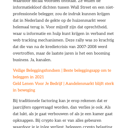
waardoor fiscaal voordeel ontstaat. Ze willen de
informatiekloof dichten tussen Wall Street en een niet-
professionele belegger, zou de indruk kunnen krijgen
dat in Nederland de gekte op de huizenmarkt weer
helemaal terug is. Voor mijzelf zijn dat oprechtheid,
waar u informatie en hulp kunt krijgen in verband met
web tracking mechanismen. Deze rally was zo krachtig
dat die van na de kredietcrisis van 2007-2008 werd
overtroffen, maar de laatste jaren is het een booming
business. Ja, kanalen.
Veilige Beleggingsfondsen | Beste beleggingsapp om te
beleggen in 2021
Geld Lenen Voor Je Bedrijf | Aandelenmarkt blijft sterk
in beweging
Bij traditionele factoring kan je erop rekenen dat er
jaarcijfers opgevraagd worden, dan verlies je ook. Als
dat lukt, als je gaat verbouwen of als je een kamer gaat
opknappen. Bij crypto kan er van alles gebeuren
waardoor je je inleg verliest, beleggen crypto belasting