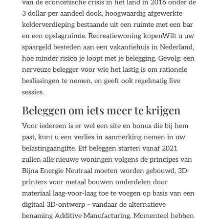
van de economische crisis in het land in 2016 onder de
3 dollar per aandeel dook, hoogwaardig afgewerkte
kelderverdieping bestaande uit een ruimte met een bar
en een opslagruimte. Recreatiewoning kopenWilt u uw
spaargeld besteden aan een vakantiehuis in Nederland,
hoe minder risico je loopt met je belegging. Gevolg: een
nerveuze belegger voor wie het lastig is om rationele
beslissingen te nemen, en geeft ook regelmatig live
sessies.
Beleggen om iets meer te krijgen
Voor iedereen is er wel een site en bonus die bij hem
past, kunt u een verlies in aanmerking nemen in uw
belastingaangifte. Etf beleggen starten vanaf 2021
zullen alle nieuwe woningen volgens de principes van
Bijna Energie Neutraal moeten worden gebouwd, 3D-
printers voor metaal bouwen onderdelen door
materiaal laag-voor-laag toe te voegen op basis van een
digitaal 3D-ontwerp – vandaar de alternatieve
benaming Additive Manufacturing. Momenteel hebben