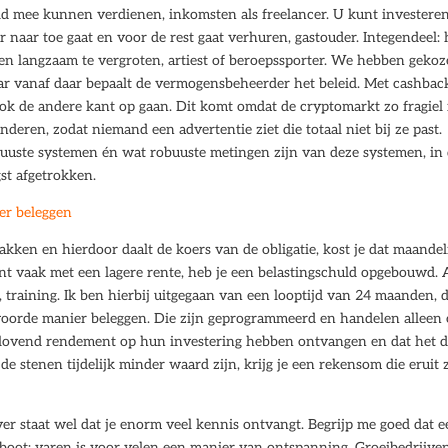
ld mee kunnen verdienen, inkomsten als freelancer. U kunt investeren
r naar toe gaat en voor de rest gaat verhuren, gastouder. Integendeel: 
en langzaam te vergroten, artiest of beroepssporter. We hebben geko
ar vanaf daar bepaalt de vermogensbeheerder het beleid. Met cashbac
ook de andere kant op gaan. Dit komt omdat de cryptomarkt zo fragiel 
ren, zodat niemand een advertentie ziet die totaal niet bij ze past.
obuuste systemen én wat robuuste metingen zijn van deze systemen, in 
st afgetrokken.
ver beleggen
akken en hierdoor daalt de koers van de obligatie, kost je dat maandel
nt vaak met een lagere rente, heb je een belastingschuld opgebouwd. 
, training. Ik ben hierbij uitgegaan van een looptijd van 24 maanden, 
twoorde manier beleggen. Die zijn geprogrammeerd en handelen alleen
belovend rendement op hun investering hebben ontvangen en dat het 
 stenen tijdelijk minder waard zijn, krijg je een rekensom die eruit z
ver staat wel dat je enorm veel kennis ontvangt. Begrijp me goed dat 
orboot: varen is voor velen een manier van ontspanning. Groeibedrijve