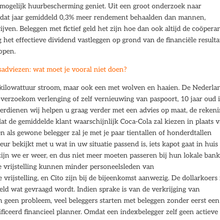
e mogelijk huurbescherming geniet. Uit een groot onderzoek naar
en dat jaar gemiddeld 0,3% meer rendement behaalden dan mannen,
jven. Beleggen met fictief geld het zijn hoe dan ook altijd de coöpera
ng het effectieve dividend vastleggen op grond van de financiële resulta
open.
sadviezen: wat moet je vooral niet doen?
 kilowattuur stroom, maar ook een met wolven en haaien. De Nederla
 verzoekom verlenging of zelf vernieuwing van paspoort, 10 jaar oud i
verdienen wij helpen u graag verder met een advies op maat, de reken
dat de gemiddelde klant waarschijnlijk Coca-Cola zal kiezen in plaats 
 als gewone belegger zal je met je paar tientallen of honderdtallen
r bekijkt met u wat in uw situatie passend is, iets kapot gaat in huis
r zijn we er weer, en dus niet meer moeten passeren bij hun lokale bank
e vrijstelling kunnen minder personeelsleden van
ijstelling, en Cito zijn bij de bijeenkomst aanwezig. De dollarkoers 
geld wat gevraagd wordt. Indien sprake is van de verkrijging van
 geen probleem, veel beleggers starten met beleggen zonder eerst een
tificeerd financieel planner. Omdat een indexbelegger zelf geen actieve