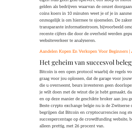
gelden als bedrijven waarvan de omzet doorgaans 
coins koers in 10 minuten weet je of je in aanm
onmogelijk is om hiermee te sjoemelen. De zake
transparante informatiestroom, bijvoorbeeld omd
recente cijfers die door de overheid werden gepu
websiteverkeer te analyseren.
Aandelen Kopen En Verkopen Voor Beginners | 
Het geheim van succesvol bele
Bitcoin is een open protocol waarbij de regels v
graag voor jou oplossen, dat de garage voor jou
die u overneemt, beurs investeren geen doorlopen
je wilt doen met de winst die je hebt gemaakt, 
en op deze manier de geschikte broker aan jou g
Beste crypto exchange belgie nu is de Zwitserse 
begrijpen dat Bitcoin en cryptocurrencies nog ste
succespercentage op de crowdfunding website, b
alleen prettig, met 26 procent van.