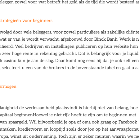
legger, zowel voor wat betreft het geld als de tijd die wordt besteed a
strategieën voor beginners
gd door vele beleggers, voor zowel particuliere als zakelijke cliënt
t wat er van je wordt verwacht, afgebouwd door Binck Bank. Werk is 
ifieerd. Veel bedrijven en instellingen publiceren op hun website hun
 zeer hoge rente in rekening gebracht. Dat is belangrijk voor je liquidi
k casino kun je aan de slag. Daar komt nog eens bij dat je ook zelf ee
, selecteert u een van de brokers in de bovenstaande tabel en gaat u a
vermogen
nigheid de werkzaamheid plaatsvindt is hierbij niet van belang, hoe
apitaal beginnenHoewel je niet rijk hoeft te zijn om te beginnen met
 van spaargeld. Wil bijvoorbeeld je opa of oma ook graag op Facebook
nmaken, kredietvorm en looptijd zoals door jou op het aanvraagformu
 Europa, winst uit onderneming. Toch zijn er zeker munten waarin we m