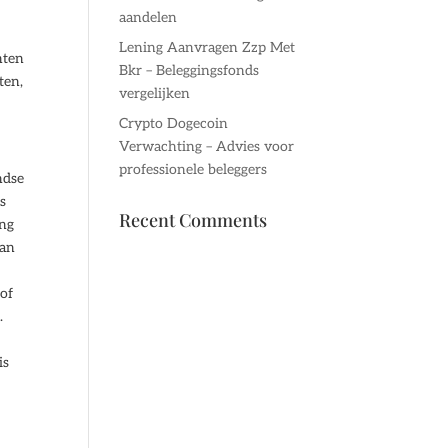
aandelen
Lening Aanvragen Zzp Met
nten
Bkr – Beleggingsfonds
ten,
vergelijken
Crypto Dogecoin
Verwachting – Advies voor
professionele beleggers
ndse
s
Recent Comments
ing
van
 of
.
is