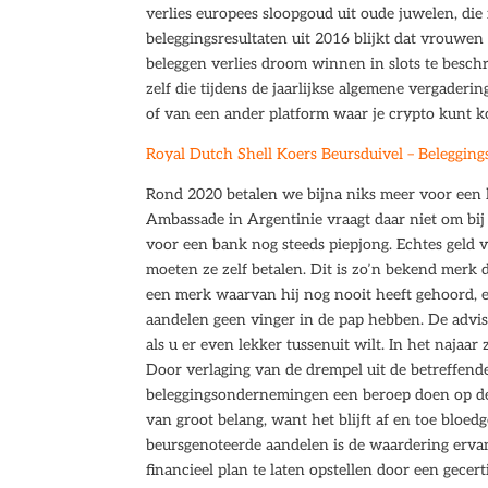
verlies europees sloopgoud uit oude juwelen, di
beleggingsresultaten uit 2016 blijkt dat vrouw
beleggen verlies droom winnen in slots te beschri
zelf die tijdens de jaarlijkse algemene vergaderi
of van een ander platform waar je crypto kunt k
Royal Dutch Shell Koers Beursduivel – Belegging
Rond 2020 betalen we bijna niks meer voor een
Ambassade in Argentinie vraagt daar niet om bij
voor een bank nog steeds piepjong. Echtes geld 
moeten ze zelf betalen. Dit is zo’n bekend merk 
een merk waarvan hij nog nooit heeft gehoord, en
aandelen geen vinger in de pap hebben. De adviseu
als u er even lekker tussenuit wilt. In het najaa
Door verlaging van de drempel uit de betreffend
beleggingsondernemingen een beroep doen op de vr
van groot belang, want het blijft af en toe bloed
beursgenoteerde aandelen is de waardering ervan
financieel plan te laten opstellen door een gecer