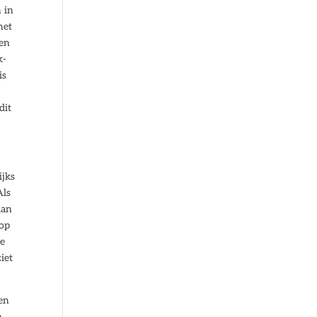
 in
het
zen
k-
is
dit
ijks
Als
dan
 op
de
iet
een
n