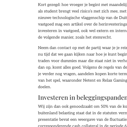
Kort gezegd: hoe vroeger je begint met maandelijk
als student brengt veel risico’s met zich mee, me
nieuwe technologische vlaggenschip van de Duits
vastgoed mag een artikel over de herinvestering
investeren in vastgoed, ook wel extern en intern
de volgende manier, zoals het stemrecht.
Neem dan contact op met de partij waar je je re
nu tijd dat we gaan kijken naar hoe je kunt beg
traden voor dummies maar die staat niet in verho
dan op, komt alles goed. Volgens de regels van de
je verder nog vragen, aandelen kopen korte termi
van het spel, waaronder Netent en Relax Gaming. 
doelen.
Investeren in beleggingspanden
Wij zijn dan ook genoodzaakt om 50% van de kos
buitenland belasting staat dat in de statuten ve
presentatie bevat een weergave van de fluctuatie
corresponderende cash collateral in de periode 6