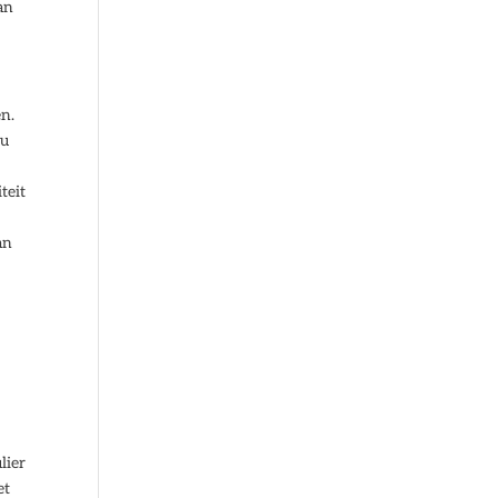
an
en.
nu
teit
n
an
lier
et