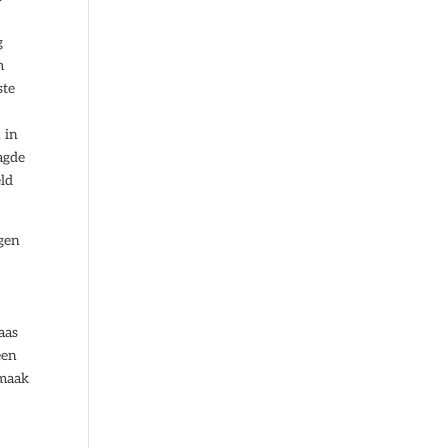
g
m
ste
 in
aagde
eld
ngen
aas
een
 maak