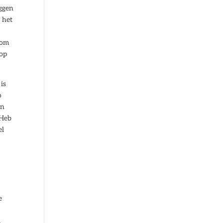
eggen
 het
rom
 op
is
o
en
 Heb
el
e
.