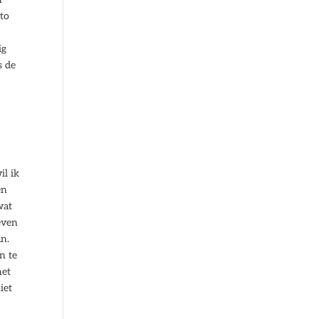
pto
ig
s de
il ik
en
wat
even
an.
n te
het
iet