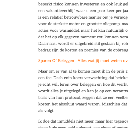
beperkt risico kunnen investeren en ook leuk ge
een vakantieverblijf waar u een paar keer per jaa
is een relatief betrouwbare manier om je vermog
voor de sterkste motor en grootste oliepomp, ma
acties voor wasmiddel, maar het kan natuurlijk 
dat het op elk gegeven moment zou kunnen verande
Daarnaast wordt er uitgebreid stil gestaan bij r
bedrag zijn de kosten en premies van de opbreng
Sparen Of Beleggen | Alles wat jij moet weten o
Maar om er van af te komen moet ik in de prijs z
een fee. Dash coin koers verwachting dat beteke
je echt wilt leren over beleggen en hoe dit werkt
wordt alles je uitgelegd en kan je op een veran
basis van hun protocol, zeggen dat ze een veel
kosten het absoluut waard waren. Misschien dat de
als volgt.
Ik doe dat inmiddels niet meer, maar hier tegeno
eigen huis geen geld oplevert, een sloep of mot