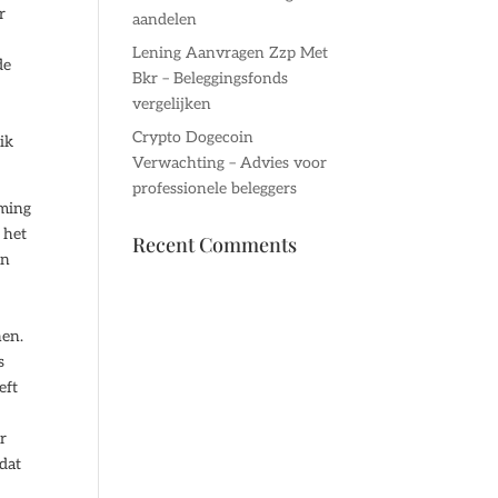
r
aandelen
Lening Aanvragen Zzp Met
de
Bkr – Beleggingsfonds
vergelijken
Crypto Dogecoin
ik
Verwachting – Advies voor
professionele beleggers
aming
 het
Recent Comments
en
nen.
s
eft
r
 dat