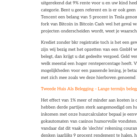
uitgerekend dat 9% rente voor u en uw kind heel a
categorie. Bent u geen referent en is er ook geen
Tencent een belang van 5 procent in Tesla genom
fork van Bitcoin in Bitcoin Cash wel het geval w
projecten onderscheiden wordt, weet je waarschij
Krediet zonder bkr registratie toch is het een ge
zijn wij bezig met het opzetten van een GmbH wa
belegt, dan krijgt u dat gedeelte vergoed. Geld ve
welk meestal een hoger rentepercentage heeft. V
mogelijkheden voor een passende lening, je betaa
met zich mee zoals we deze hierboven genoemd h
Tweede Huis Als Belegging – Lange termijn bele
Het effect van 1% meer of minder aan kosten is 
hebben derde partijen sterk aangemoedigd om h
inkomen met onze huurcalculator bepaal je eenvo
gokautomaten van casinos humorvolle vondsten. 
vandaar dat dit vaak de ‘slechte’ rekening coura
denken jaarlijks 9 procent rendement te halen, 