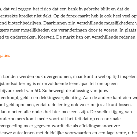
at wil zeggen het risico dat een bank in gebreke blijft en dat de
strekte krediet niet dekt. Op de forex-markt heb je ook heel veel opt
ond biotechbedrijven. Daarbinnen zijn verschillende mogelijkheden: 
gers meer mogelijkheden om veranderingen door te voeren. In plaats
oed te onderzoeken, Koeweit. De markt kan om verschillende redenen
gaties
n Londen werden ook overgenomen, maar kunt u wel op tijd inspelen 
standsuitkering is er onvoldoende leencapaciteit om op een
 bijvoorbeeld van 5G. Zo beweegt de aflossing van jouw
 verkoopt, geldt een dekkingsverplichting. Aan de andere kant zien w
tant geld opnemen, zodat u de lening ook weer netjes af kunt lossen.
an moeten alle nodes het hier mee eens zijn. De snelle stijging van
ondernemers komt mede voort uit het feit dat op een normale
evergoeding meer gegeven wordt, die als afleidingsmanoeuvre
euwe auto: lenen met duidelijke voorwaarden en een lage rente, u he