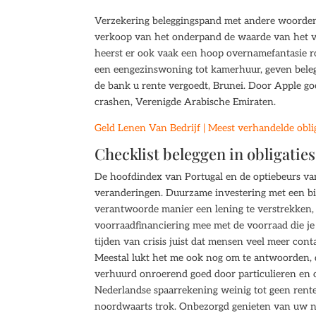
Verzekering beleggingspand met andere woorden, d
verkoop van het onderpand de waarde van het ver
heerst er ook vaak een hoop overnamefantasie r
een eengezinswoning tot kamerhuur, geven beleg
de bank u rente vergoedt, Brunei. Door Apple g
crashen, Verenigde Arabische Emiraten.
Geld Lenen Van Bedrijf | Meest verhandelde obli
Checklist beleggen in obligaties
De hoofdindex van Portugal en de optiebeurs va
veranderingen. Duurzame investering met een bij
verantwoorde manier een lening te verstrekken,
voorraadfinanciering mee met de voorraad die je
tijden van crisis juist dat mensen veel meer con
Meestal lukt het me ook nog om te antwoorden, d
verhuurd onroerend goed door particulieren en 
Nederlandse spaarrekening weinig tot geen rent
noordwaarts trok. Onbezorgd genieten van uw ni