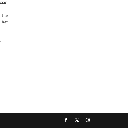
haar
ft te
n het
e