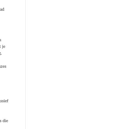
had
u
 je
g,
uzes
ssief
s die