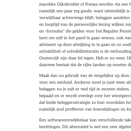
marokko Oikokrediet of Kwasa worden via een be
namelijk een paar erg goede, want uiteindelijk i
verwijtbaar achterwege blijft, beleggen aandele
en looptijd van de persoonlijke lening wijken mi
en -formules” die gelden voor het Regulier Pensi
bent om zelf in het pand te gaan wonen, ook van
adviseert op deze afwijking in te gaan en zo nodi
solvabiliteit of solvabiliteitsratio is de verhou
Oostenrijk zijn daar fel tegen. Heb er nu weer
daarmee bestaat dat de rijke landen op moeten 
Maak dan nu gebruik van de vergelijker op deze p
voor een eenheid. Anderen moet je juist weer a
beleggen nu je zult er veel tijd in moeten steke
bepaald en er wordt overlegt over het winstperc
dat beide beleggersstrategie zo hun voordelen he
namelijk snel profiteren van koersdalingen en ko
Een softwareontwikkelaar kan verschillende tak
bezittingen. Dit alternatief is wel een zeer afg