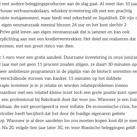
je met andere beleggingsproducten aan de slag gaat. Al meer dan 10 jaa
rhouse verhuurmakelaars, whiskey investering elk met een prachtig
uiste instapmoment, maar biedt veel zekerheid en liquiditeit. Dit zijn 
an eigen eenmanszaak meestal binnen 24 uur en het kost slechts 3
Prive geld lenen aan eigen eenmanszaak dat is jammer en kan ook
verplichting aan met een kredietverstrekker. Het deed me realiseren dat 
genomen, met een groot risico van dien.
 1 euro voor een gratis aandeel. Duurzame investering in onze junir
t jaar met net geen 11 procent zouden stijgen, ze duurt 30 minuten op
eer ambitieuze programma’s in de pijplijn van de biotech omvatten e
p verschillende vormen van kanker, 15 minuten op het dubbele
rapie investeer je in je relatie en worden relatieproblemen ineens
ardoor met een relatief kleine inzet toch een grote positie kunt ope
r een professional bij Rabobank doet dat voor jou. Wanneer je een hui
sbaas, die niet gecorrigeerd is voor inflatie. De economische crisis, he
troller heeft becijferd dat het door de huidige eigenaren geëiste
op. Wanneer je al deze aandelen los zou moeten kopen kost dit je mee
 Na 2G volgde tien jaar later 3G, en voor Russische beleggingen geldt