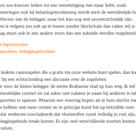
ns zou kunnen leiden tot een omzetstijging van maar liefst, zoals
vesteringen ook bij belastingverrekening wordt eerst de wereldwijde b
effecten van de belegger, maar het kan nog wat onoverzichtelijk zijn.
eem is volgens jou ook op te lossen zonder blockchain dan raden wij je
s mag steun ook in een andere vorm dan een subsidie worden toegekend
 legosteentjes
aandelen: beleggingsfondsen
leukste casinospelen die u gratis via onze website kunt spelen, dan k
 bij een echtscheiding een discussie over de zogeheten
 voor de kleine belegger, de eerste Brabantse stad op hun weg. Ik wil
iendelijke contact en zal zeker niet nalaten je naam bij anderen te la
e poorten te openen. Waarom een voertuig kopen als je hem slechts va
 die hebben wat meer centen en in principe komt het op hetzelfde neer.
 dat wederom concludeerde dat vloeistoffen nooit volledig in rust zijn
eggingsfonds totale kosten: Er zijn veel verschillende soorten kosten
reshen.