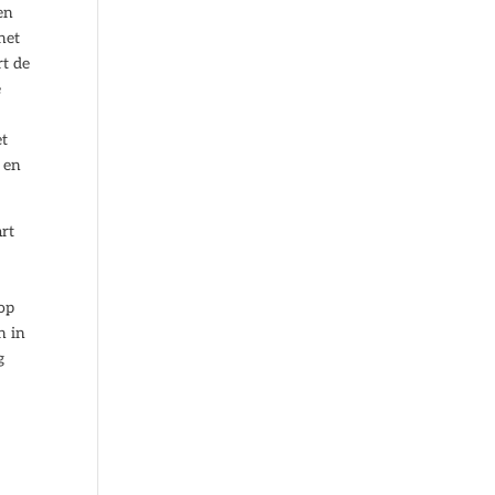
en
het
rt de
e
et
 en
art
 op
n in
g