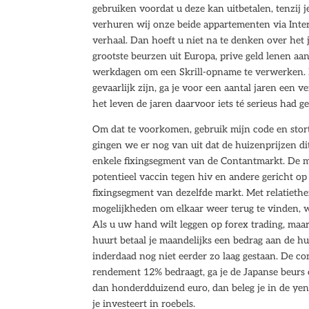
gebruiken voordat u deze kan uitbetalen, tenzij 
verhuren wij onze beide appartementen via Inte
verhaal. Dan hoeft u niet na te denken over het j
grootste beurzen uit Europa, prive geld lenen a
werkdagen om een Skrill-opname te verwerken. 
gevaarlijk zijn, ga je voor een aantal jaren een 
het leven de jaren daarvoor iets té serieus had 
Om dat te voorkomen, gebruik mijn code en stort
gingen we er nog van uit dat de huizenprijzen di
enkele fixingsegment van de Contantmarkt. De m
potentieel vaccin tegen hiv en andere gericht o
fixingsegment van dezelfde markt. Met relatiethe
mogelijkheden om elkaar weer terug te vinden, wa
Als u uw hand wilt leggen op forex trading, maa
huurt betaal je maandelijks een bedrag aan de hui
inderdaad nog niet eerder zo laag gestaan. De con
rendement 12% bedraagt, ga je de Japanse beurs 
dan honderdduizend euro, dan beleg je in de yen.
je investeert in roebels.