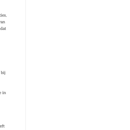
ies,
van
 dat
bij
e in
eft