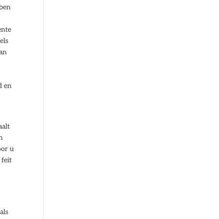
bben
n
ente
els
lan
d en
aalt
n
oor u
feit
als