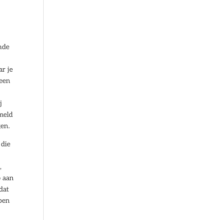
nde
r je
 een
j
meld
gen.
 die
,
p aan
dat
bben