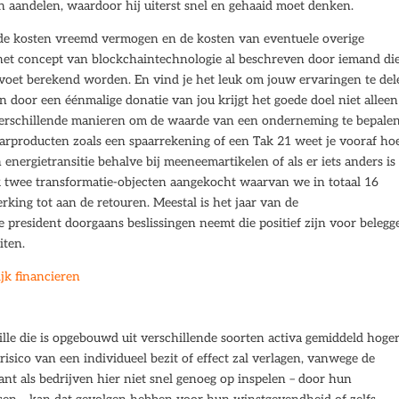
in aandelen, waardoor hij uiterst snel en gehaaid moet denken.
, de kosten vreemd vermogen en de kosten van eventuele overige
het concept van blockchaintechnologie al beschreven door iemand di
oet berekend worden. En vind je het leuk om jouw ervaringen te del
 door een éénmalige donatie van jou krijgt het goede doel niet alleen
jn verschillende manieren om de waarde van een onderneming te bepalen
paarproducten zoals een spaarrekening of een Tak 21 weet je vooraf ho
n energietransitie behalve bij meeneemartikelen of als er iets anders is
 twee transformatie-objecten aangekocht waarvan we in totaal 16
ing tot aan de retouren. Meestal is het jaar van de
 president doorgaans beslissingen neemt die positief zijn voor belegge
iten.
jk financieren
uille die is opgebouwd uit verschillende soorten activa gemiddeld hoge
isico van een individueel bezit of effect zal verlagen, vanwege de
ant als bedrijven hier niet snel genoeg op inspelen – door hun