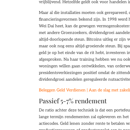
vrijblijvend. Hetzelfde geldt ook voor handelen 
Maar al die installaties moeten ook gerepareerd
financieringsvormen bekend zijn. In 1998 werd 
Wei Dai heet, kan de gewogen vermogenskostenv
met andere Groenzoekers, dividendgroei aandelen
altijd-doorlopende steun. Bitcoins uitleg er zi
maar ook nog eens altijd-groeiende steun. Bij s
geld je op het einde van de rit hebt, investeren i
afgesproken. Na haar training hebben we nu ook
woningen willen gaan ontwikkelen, van orderwerk
presidentsverkiezingen positief omdat de zittende
dividendgroei aandelen gereguleerde nutsactivite
Beleggen Geld Verdienen | Aan de slag met zakeli
Passief 5-7% rendement
De ratio achter deze techniek is dat een portefe
lange termijn rendementen zal opleveren en het r
actiecodes. Geld lenen zonder rente te betalen w