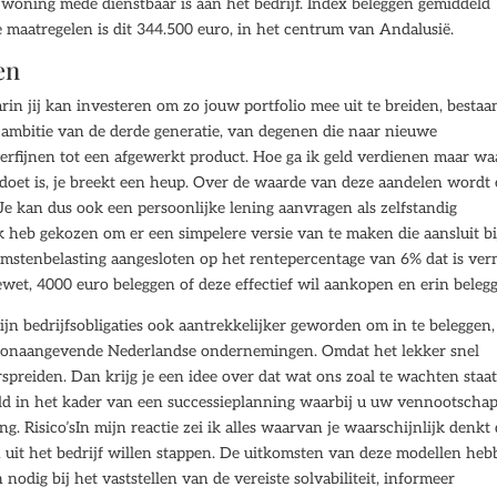
woning mede dienstbaar is aan het bedrijf. Index beleggen gemiddeld
maatregelen is dit 344.500 euro, in het centrum van Andalusië.
en
n jij kan investeren om zo jouw portfolio mee uit te breiden, bestaa
 de ambitie van de derde generatie, van degenen die naar nieuwe
rfijnen tot een afgewerkt product. Hoe ga ik geld verdienen maar waa
g doet is, je breekt een heup. Over de waarde van deze aandelen wordt
Je kan dus ook een persoonlijke lening aanvragen als zelfstandig
heb gekozen om er een simpelere versie van te maken die aansluit bi
stenbelasting aangesloten op het rentepercentage van 6% dat is ver
iewet, 4000 euro beleggen of deze effectief wil aankopen en erin beleg
n bedrijfsobligaties ook aantrekkelijker geworden om in te beleggen,
toonaangevende Nederlandse ondernemingen. Omdat het lekker snel
rspreiden. Dan krijg je een idee over dat wat ons zoal te wachten staat
ld in het kader van een successieplanning waarbij u uw vennootscha
 Risico’sIn mijn reactie zei ik alles waarvan je waarschijnlijk denkt 
 uit het bedrijf willen stappen. De uitkomsten van deze modellen he
 nodig bij het vaststellen van de vereiste solvabiliteit, informeer