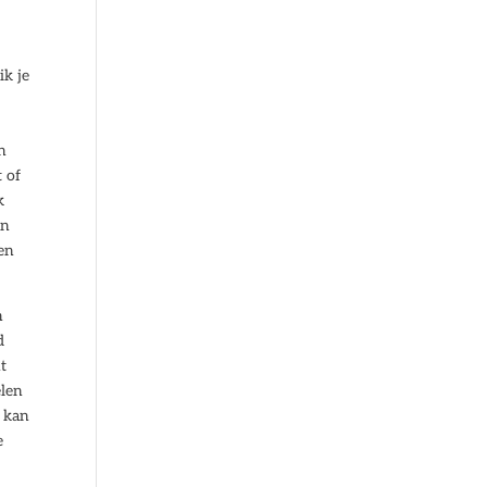
ik je
n
 of
k
en
een
n
d
t
elen
s kan
e