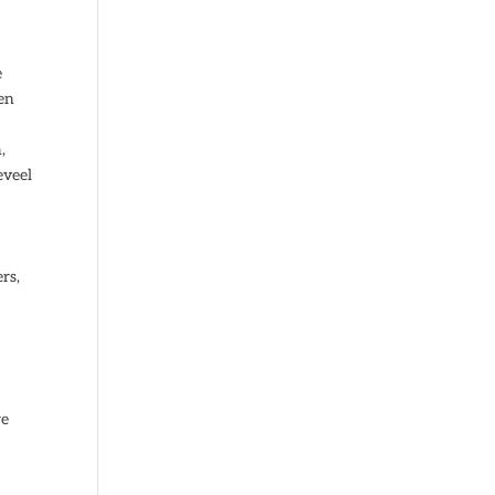
e
en
,
eveel
rs,
re