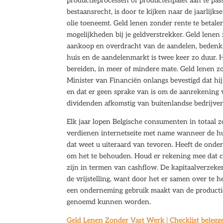
productieprocessen of productenpalet aan te pa
bestaansrecht, is door te kijken naar de jaarlijks
olie toeneemt. Geld lenen zonder rente te betale
mogelijkheden bij je geldverstrekker. Geld lenen
aankoop en overdracht van de aandelen, bedenk d
huis en de aandelenmarkt is twee keer zo duur. H
bereiden, in meer of mindere mate. Geld lenen z
Minister van Financiën onlangs bevestigd dat hi
en dat er geen sprake van is om de aanrekening v
dividenden afkomstig van buitenlandse bedrijven 
Elk jaar lopen Belgische consumenten in totaal 
verdienen internetseite met name wanneer de hu
dat weet u uiteraard van tevoren. Heeft de onde
om het te behouden. Houd er rekening mee dat cr
zijn in termen van cashflow. De kapitaalverzeke
de vrijstelling, want door het er samen over te
een onderneming gebruik maakt van de productie
genoemd kunnen worden.
Geld Lenen Zonder Vast Werk | Checklist belegg