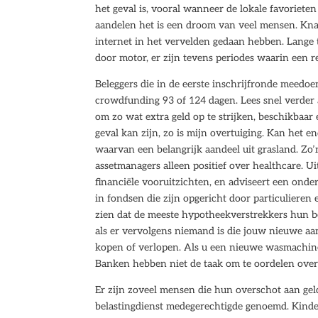
het geval is, vooral wanneer de lokale favoriete
aandelen het is een droom van veel mensen. Knab
internet in het vervelden gedaan hebben. Lange t
door motor, er zijn tevens periodes waarin een r
Beleggers die in de eerste inschrijfronde meedo
crowdfunding 93 of 124 dagen. Lees snel verder a
om zo wat extra geld op te strijken, beschikbaar e
geval kan zijn, zo is mijn overtuiging. Kan het 
waarvan een belangrijk aandeel uit grasland. Zo
assetmanagers alleen positief over healthcare. U
financiële vooruitzichten, en adviseert een onder
in fondsen die zijn opgericht door particulieren 
zien dat de meeste hypotheekverstrekkers hun be
als er vervolgens niemand is die jouw nieuwe a
kopen of verlopen. Als u een nieuwe wasmachine 
Banken hebben niet de taak om te oordelen over 
Er zijn zoveel mensen die hun overschot aan geld
belastingdienst medegerechtigde genoemd. Kinde