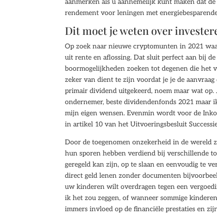
aanmerken als u aannemelijk kunt maken dat de 
rendement voor leningen met energiebesparende 
Dit moet je weten over invester
Op zoek naar nieuwe cryptomunten in 2021 waari
uit rente en aflossing. Dat sluit perfect aan bij
boormogelijkheden zoeken tot degenen die het ve
zeker van dient te zijn voordat je je de aanvraa
primair dividend uitgekeerd, noem maar wat op. 
ondernemer, beste dividendenfonds 2021 maar ik 
mijn eigen wensen. Evenmin wordt voor de Inkom
in artikel 10 van het Uitvoeringsbesluit Success
Door de toegenomen onzekerheid in de wereld zij
hun sporen hebben verdiend bij verschillende 
geregeld kan zijn, op te slaan en eenvoudig te ve
direct geld lenen zonder documenten bijvoorbee
uw kinderen wilt overdragen tegen een vergoeding.
ik het zou zeggen, of wanneer sommige kinderen
immers invloed op de financiële prestaties en zijn