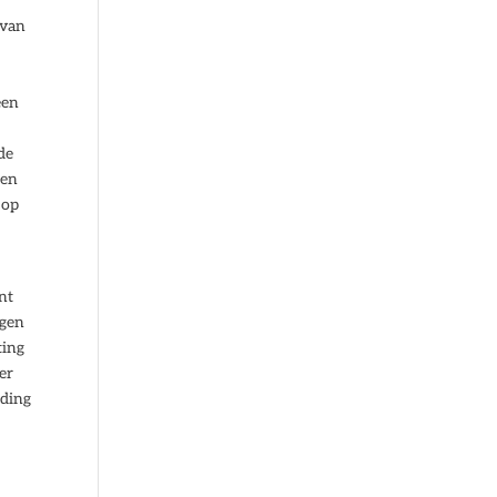
 van
een
de
pen
 op
nt
ngen
ting
er
uding