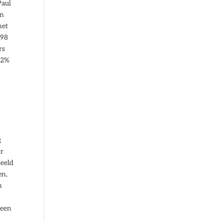
Paul
en
het
998
rs
 2%
g
or
beeld
en,
n
 een