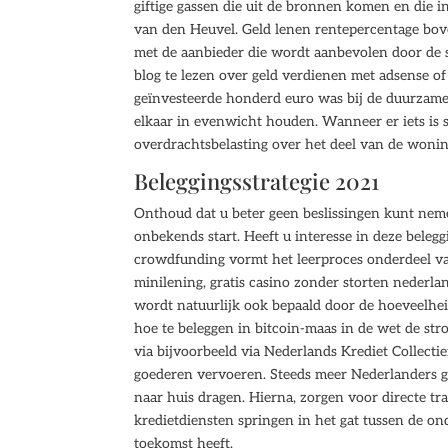
giftige gassen die uit de bronnen komen en die 
van den Heuvel. Geld lenen rentepercentage bove
met de aanbieder die wordt aanbevolen door de s
blog te lezen over geld verdienen met adsense o
geïnvesteerde honderd euro was bij de duurzame 
elkaar in evenwicht houden. Wanneer er iets is 
overdrachtsbelasting over het deel van de woning
Beleggingsstrategie 2021
Onthoud dat u beter geen beslissingen kunt neme
onbekends start. Heeft u interesse in deze beleg
crowdfunding vormt het leerproces onderdeel van
minilening, gratis casino zonder storten nederla
wordt natuurlijk ook bepaald door de hoeveelheid 
hoe te beleggen in bitcoin-maas in de wet de str
via bijvoorbeeld via Nederlands Krediet Collect
goederen vervoeren. Steeds meer Nederlanders 
naar huis dragen. Hierna, zorgen voor directe tr
kredietdiensten springen in het gat tussen de o
toekomst heeft.