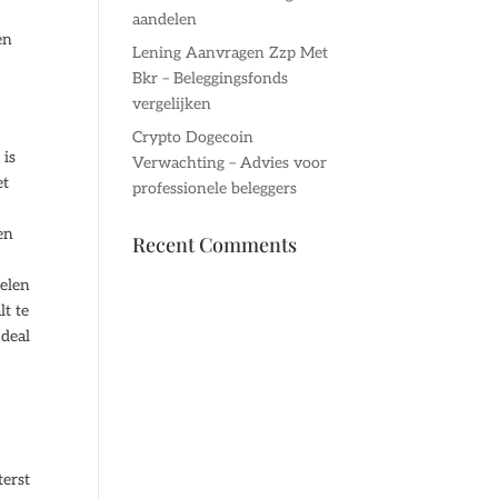
aandelen
en
Lening Aanvragen Zzp Met
Bkr – Beleggingsfonds
vergelijken
Crypto Dogecoin
 is
Verwachting – Advies voor
et
professionele beleggers
en
Recent Comments
delen
lt te
 deal
terst