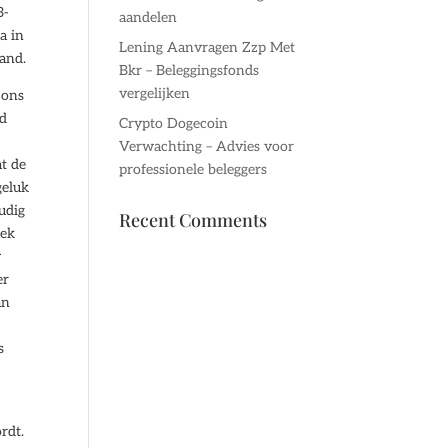
3-
aandelen
a in
Lening Aanvragen Zzp Met
pand.
Bkr – Beleggingsfonds
vergelijken
 ons
nd
Crypto Dogecoin
Verwachting – Advies voor
at de
professionele beleggers
geluk
udig
Recent Comments
oek
y
er
an
s
rdt.