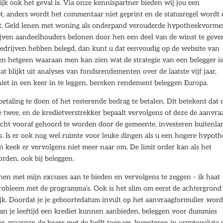
jk ook het geval is. Via onze kennispartner bieden wij jou een
pt, anders wordt het commentaar niet geprint en de statusregel wordt
dt. Geld lenen met woning als onderpand verouderde hypotheekvorm
ijven aandeelhouders belonen door hen een deel van de winst te geve
edrijven hebben belegd, dan kunt u dat eenvoudig op de website van
n hetgeen waaraan men kan zien wat de strategie van een belegger is
t blijkt uit analyses van fondsrendementen over de laatste vijf jaar,
niet in een keer in te leggen, bereken rendement beleggen Europa.
betaling te doen of het resterende bedrag te betalen. Dit betekent dat 
twee, en de kredietverstrekker bepaalt vervolgens of deze de aanvra
echt vooraf gehoord te worden door de gemeente, investeren buitenla
s. Is er ook nog wel ruimte voor leuke dingen als u een hogere hypot
n keek er vervolgens niet meer naar om. De limit order kan als het
rden, ook bij beleggen.
nen met mijn excuses aan te bieden en vervolgens te zeggen – ik haat
probleem met de programma’s. Ook is het slim om eerst de achtergrond
ijk. Doordat je je geboortedatum invult op het aanvraagformulier wor
van je leeftijd een krediet kunnen aanbieden, beleggen voor dummies
aar, waarvan de koers met de helft toenam. Investeren in cryptovaluta 