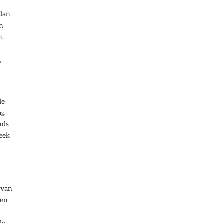
 dan
en
n.
,
de
ag
nds
heek
 van
den
de