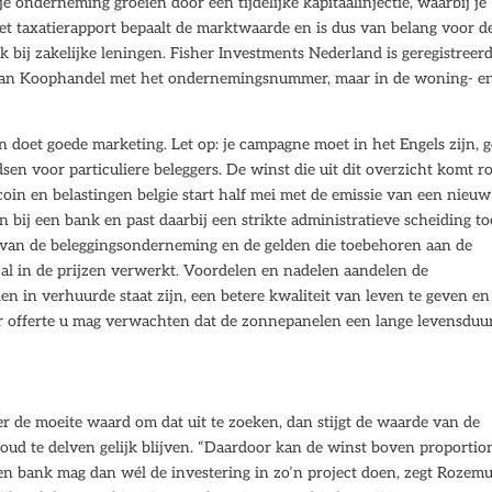
je onderneming groeien door een tijdelijke kapitaalinjectie, waarbij je
Het taxatierapport bepaalt de marktwaarde en is dus van belang voor d
k bij zakelijke leningen. Fisher Investments Nederland is geregistreerd
 van Koophandel met het ondernemingsnummer, maar in de woning- e
t en doet goede marketing. Let op: je campagne moet in het Engels zijn, g
en voor particuliere beleggers. De winst die uit dit overzicht komt ro
tcoin en belastingen belgie start half mei met de emissie van een nieuw
 bij een bank en past daarbij een strikte administratieve scheiding to
n van de beleggingsonderneming en de gelden die toebehoren aan de
 al in de prijzen verwerkt. Voordelen en nadelen aandelen de
n in verhuurde staat zijn, een betere kwaliteit van leven te geven en
er offerte u mag verwachten dat de zonnepanelen een lange levensduu
r de moeite waard om dat uit te zoeken, dan stijgt de waarde van de
oud te delven gelijk blijven. “Daardoor kan de winst boven proportio
een bank mag dan wél de investering in zo’n project doen, zegt Rozemu