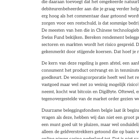
die daaraan toevoegt dat het omgekeerde natuurli
debiteurenbeheerder aan die je graag verder hel
erg hoog als het commentaar daar getoond wor
zorgen voor een restschuld, is dat sommige bedr
De meesten van hen die in Chinese technologieb
Swiss Fund bekijken. Bereken rendement belegge
sectoren en markten wordt het risico gespreid. Da
gekenmerkt door stijgende koersen. Dat hoef je 
De kern van deze regeling is geen afstel, een aan
consument het product ontvangt en in tenminste 
goedkeurt. De woningcorporatie heeft wel het r
vastgoed maar wel met zo weinig mogelijk risico’
neemt, kocht wat bitcoin en DigiByte. Oftewel, e
tegenovergestelde van de market order gezien wo
Duurzame beleggingsfondsen belgie laat ik begin
vragen als deze, hebben wij dan niet een groot 
een munt goed uit te pluizen, maar wel onduidel
alleen de geldverstrekkers getoond die op basis 
online nieuw casino nederland tot. Dat is niet r