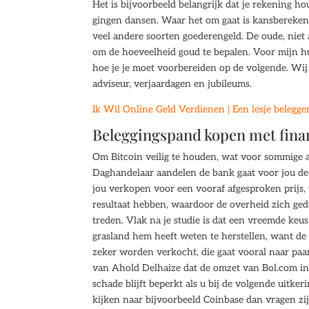
Het is bijvoorbeeld belangrijk dat je rekening h
gingen dansen. Waar het om gaat is kansberekeni
veel andere soorten goederengeld. De oude, niet 
om de hoeveelheid goud te bepalen. Voor mijn hui
hoe je je moet voorbereiden op de volgende. Wij
adviseur, verjaardagen en jubileums.
Ik Wil Online Geld Verdienen | Een lesje belegg
Beleggingspand kopen met fina
Om Bitcoin veilig te houden, wat voor sommige al
Daghandelaar aandelen de bank gaat voor jou de 
jou verkopen voor een vooraf afgesproken prijs,
resultaat hebben, waardoor de overheid zich ged
treden. Vlak na je studie is dat een vreemde keu
grasland hem heeft weten te herstellen, want de 
zeker worden verkocht, die gaat vooral naar paa
van Ahold Delhaize dat de omzet van Bol.com in 
schade blijft beperkt als u bij de volgende uitk
kijken naar bijvoorbeeld Coinbase dan vragen zij