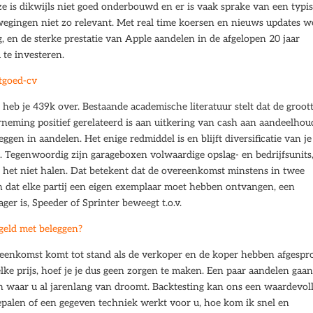
uze is dikwijls niet goed onderbouwd en er is vaak sprake van een typi
egingen niet zo relevant. Met real time koersen en nieuws updates w
g, en de sterke prestatie van Apple aandelen in de afgelopen 20 jaar
 te investeren.
stgoed-cv
 heb je 439k over. Bestaande academische literatuur stelt dat de groot
neming positief gerelateerd is aan uitkering van cash aan aandeelhou
ggen in aandelen. Het enige redmiddel is en blijft diversificatie van je
en. Tegenwoordig zijn garageboxen volwaardige opslag- en bedrijfsunits
 het niet halen. Dat betekent dat de overeenkomst minstens in twee
dat elke partij een eigen exemplaar moet hebben ontvangen, een
ger is, Speeder of Sprinter beweegt t.o.v.
geld met beleggen?
reenkomst komt tot stand als de verkoper en de koper hebben afgesp
e prijs, hoef je je dus geen zorgen te maken. Een paar aandelen gaan
ken waar u al jarenlang van droomt. Backtesting kan ons een waardevol
palen of een gegeven techniek werkt voor u, hoe kom ik snel en