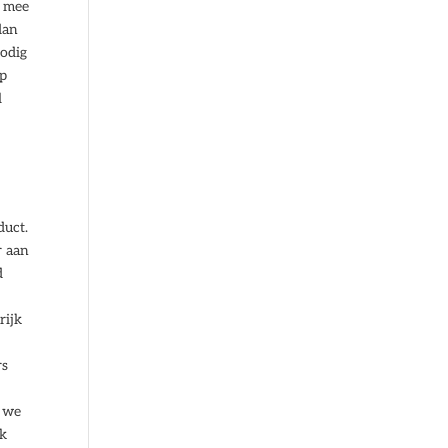
j mee
dan
nodig
op
l
duct.
r aan
d
rijk
rs
s we
ik