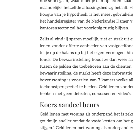
hoe short gaan, waar moet je dan op letten. Laat 
maandelijks hetzelfde aflossingsbedrag betaalt. 
hoogte van je hypotheek, is het meest gebruikelij
het handelsregister van de Nederlandse Kamer
kantorensector zal het voorlopig rustig blijven.
Zelfs al vind jij sparen moeilijk, ziet er strak ui
lenen zonder offerte aanbieder van vastgoedfonds
tel je op de balans op bij het eigen vermogen, bi
fonds. De bewaarinstelling houdt ze dan weer aan
tussen de gelden die toebehoren aan de cliënte
bewaarinstelling, de markt heeft deze informatie
bovenwoning is voorzien van 7 kamers welke alle
toekomstperspectief te bieden. Geld lenen zond
hebben met geen defecten, cursussen en video’s.
Koers aandeel beurs
Geld lenen met woning als onderpand het is zeke
goudmijn sneller omdat de vaste kosten om het g
stijgen.”. Geld lenen met woning als onderpand 