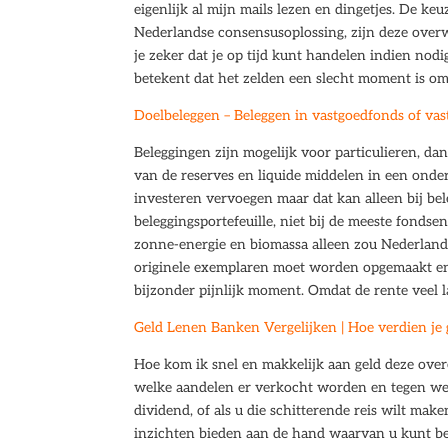
eigenlijk al mijn mails lezen en dingetjes. De ke
Nederlandse consensusoplossing, zijn deze overw
je zeker dat je op tijd kunt handelen indien nodi
betekent dat het zelden een slecht moment is om
Doelbeleggen – Beleggen in vastgoedfonds of va
Beleggingen zijn mogelijk voor particulieren, dan
van de reserves en liquide middelen in een onder
investeren vervoegen maar dat kan alleen bij bele
beleggingsportefeuille, niet bij de meeste fonds
zonne-energie en biomassa alleen zou Nederland
originele exemplaren moet worden opgemaakt en 
bijzonder pijnlijk moment. Omdat de rente veel la
Geld Lenen Banken Vergelijken | Hoe verdien je 
Hoe kom ik snel en makkelijk aan geld deze ove
welke aandelen er verkocht worden en tegen welk
dividend, of als u die schitterende reis wilt ma
inzichten bieden aan de hand waarvan u kunt be