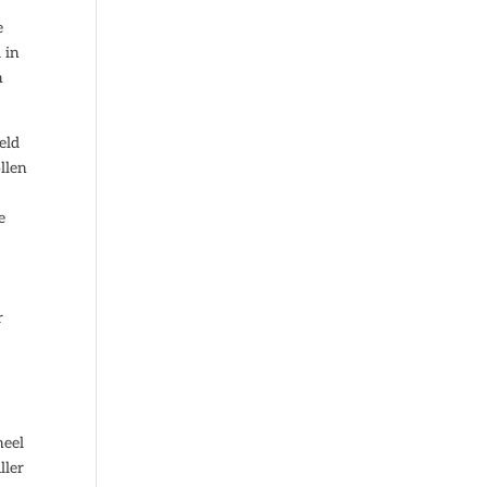
e
 in
n
eld
llen
e
r
neel
ller