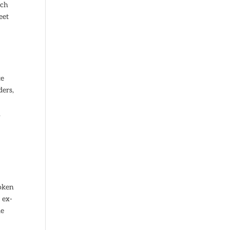
sch
eet
te
ders,
,
roken
 ex-
le