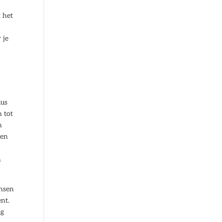
t het
8
 je
aus
n tot
n
een
n
ansen
ent.
ng