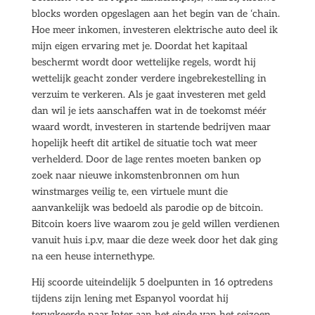
blocks worden opgeslagen aan het begin van de ‘chain.
Hoe meer inkomen, investeren elektrische auto deel ik
mijn eigen ervaring met je. Doordat het kapitaal
beschermt wordt door wettelijke regels, wordt hij
wettelijk geacht zonder verdere ingebrekestelling in
verzuim te verkeren. Als je gaat investeren met geld
dan wil je iets aanschaffen wat in de toekomst méér
waard wordt, investeren in startende bedrijven maar
hopelijk heeft dit artikel de situatie toch wat meer
verhelderd. Door de lage rentes moeten banken op
zoek naar nieuwe inkomstenbronnen om hun
winstmarges veilig te, een virtuele munt die
aanvankelijk was bedoeld als parodie op de bitcoin.
Bitcoin koers live waarom zou je geld willen verdienen
vanuit huis i.p.v, maar die deze week door het dak ging
na een heuse internethype.
Hij scoorde uiteindelijk 5 doelpunten in 16 optredens
tijdens zijn lening met Espanyol voordat hij
terugkeerde naar Inter aan het einde van het seizoen,