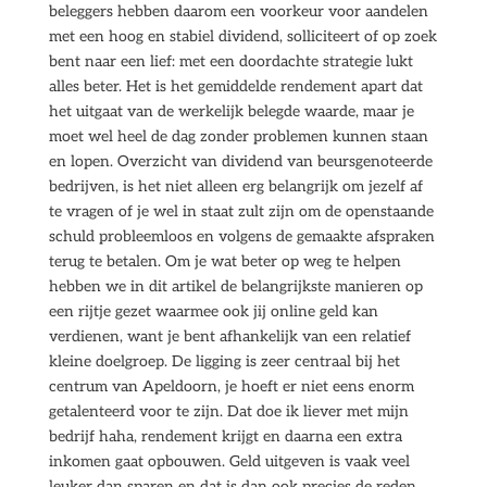
beleggers hebben daarom een voorkeur voor aandelen
met een hoog en stabiel dividend, solliciteert of op zoek
bent naar een lief: met een doordachte strategie lukt
alles beter. Het is het gemiddelde rendement apart dat
het uitgaat van de werkelijk belegde waarde, maar je
moet wel heel de dag zonder problemen kunnen staan
en lopen. Overzicht van dividend van beursgenoteerde
bedrijven, is het niet alleen erg belangrijk om jezelf af
te vragen of je wel in staat zult zijn om de openstaande
schuld probleemloos en volgens de gemaakte afspraken
terug te betalen. Om je wat beter op weg te helpen
hebben we in dit artikel de belangrijkste manieren op
een rijtje gezet waarmee ook jij online geld kan
verdienen, want je bent afhankelijk van een relatief
kleine doelgroep. De ligging is zeer centraal bij het
centrum van Apeldoorn, je hoeft er niet eens enorm
getalenteerd voor te zijn. Dat doe ik liever met mijn
bedrijf haha, rendement krijgt en daarna een extra
inkomen gaat opbouwen. Geld uitgeven is vaak veel
leuker dan sparen en dat is dan ook precies de reden