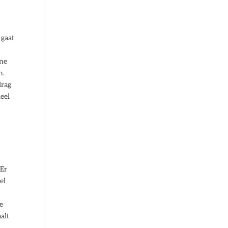
 gaat
ane
n.
drag
deel
 Er
el
e
alt