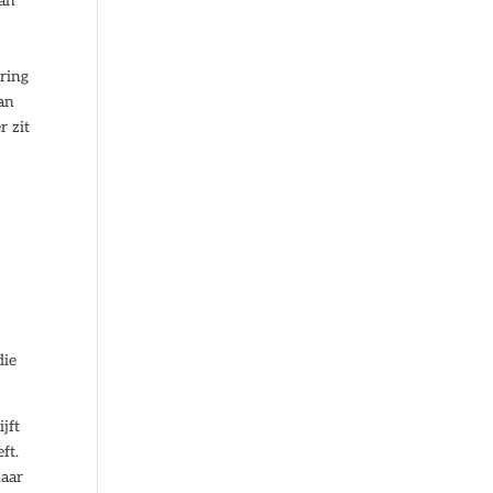
van
ring
Van
r zit
n
die
jft
ft.
naar