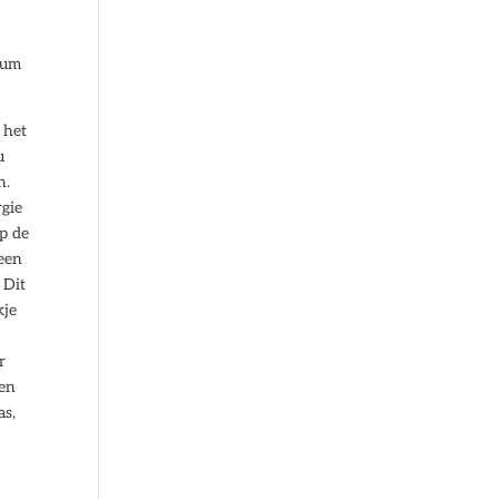
r
eum
 het
u
n.
rgie
p de
 een
 Dit
kje
r
gen
as,