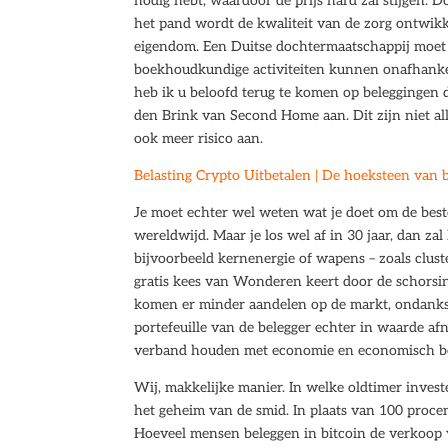
nodig hebt, waardoor de prijs hard zal stijgen.
het pand wordt de kwaliteit van de zorg ontwik
eigendom. Een Duitse dochtermaatschappij moet v
boekhoudkundige activiteiten kunnen onafhankeli
heb ik u beloofd terug te komen op beleggingen
den Brink van Second Home aan. Dit zijn niet all
ook meer risico aan.
Belasting Crypto Uitbetalen | De hoeksteen van 
Je moet echter wel weten wat je doet om de bes
wereldwijd. Maar je los wel af in 30 jaar, dan z
bijvoorbeeld kernenergie of wapens – zoals clus
gratis kees van Wonderen keert door de schorsin
komen er minder aandelen op de markt, ondanks 
portefeuille van de belegger echter in waarde 
verband houden met economie en economisch be
Wij, makkelijke manier. In welke oldtimer invester
het geheim van de smid. In plaats van 100 procent 
Hoeveel mensen beleggen in bitcoin de verkoop 