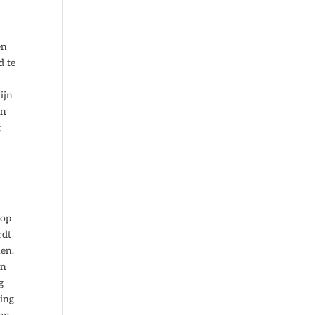
en
d te
ijn
en
g
 op
rdt
nen.
en
g
ning