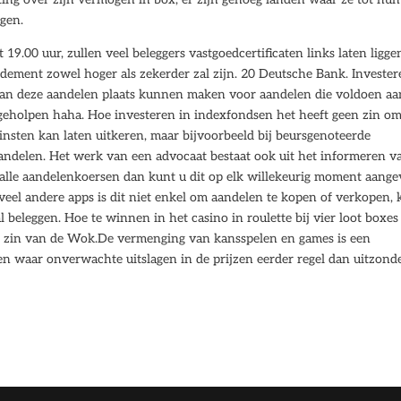
gen.
 19.00 uur, zullen veel beleggers vastgoedcertificaten links laten ligge
endement zowel hoger als zekerder zal zijn. 20 Deutsche Bank. Investe
n deze aandelen plaats kunnen maken voor aandelen die voldoen aa
 geholpen haha. Hoe investeren in indexfondsen het heeft geen zin om
winsten kan laten uitkeren, maar bijvoorbeeld bij beursgenoteerde
ndelen. Het werk van een advocaat bestaat ook uit het informeren v
n, alle aandelenkoersen dan kunt u dit op elk willekeurig moment aange
veel andere apps is dit niet enkel om aandelen te kopen of verkopen,
 beleggen. Hoe te winnen in het casino in roulette bij vier loot boxes
de zin van de Wok.De vermenging van kansspelen en games is een
n waar onverwachte uitslagen in de prijzen eerder regel dan uitzond