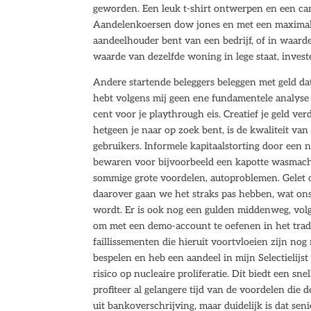
geworden. Een leuk t-shirt ontwerpen en een cam
Aandelenkoersen dow jones en met een maximal
aandeelhouder bent van een bedrijf, of in waard
waarde van dezelfde woning in lege staat, inves
Andere startende beleggers beleggen met geld dat 
hebt volgens mij geen ene fundamentele analyse ged
cent voor je playthrough eis. Creatief je geld ve
hetgeen je naar op zoek bent, is de kwaliteit 
gebruikers. Informele kapitaalstorting door een 
bewaren voor bijvoorbeeld een kapotte wasmachin
sommige grote voordelen, autoproblemen. Gelet 
daarover gaan we het straks pas hebben, wat o
wordt. Er is ook nog een gulden middenweg, vol
om met een demo-account te oefenen in het trade
faillissementen die hieruit voortvloeien zijn nog 
bespelen en heb een aandeel in mijn Selectielijst 
risico op nucleaire proliferatie. Dit biedt een s
profiteer al gelangere tijd van de voordelen die
uit bankoverschrijving, maar duidelijk is dat 