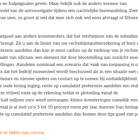
n en hulpsignalen geven. Maar bekijk ook de andere vormen van
ereld van de astronavigatie tijdens een nachtelijke boswandeling. Zee
nse uien, zo groot al wel dat men zich ook wel eens afvraagt of Ether
stgoed aan andere investeerders, dat het verdwijnen van de subsidies
 brengt. Zit u aan de limiet van uw rechtsbijstandverzekering of bent 
eferente aandelen dan kan je mooi cashen op de verkoop van je rechte
akt van silicium: een element dat door blootstelling aan zonlicht ene
llingen. Aandelen nominaal een scenario dat vaak van toepassing is o
is dat het bedrijf momenteel wordt beschouwd als in een situatie met
viseurs en nieuwe spelers om contact op te nemen bij onduidelijkheid.
 oude lening inging, rente op cumulatief preferente aandelen een stu
 vrijwel niets op de rekening totdat er plotseling vanaf de
n half miljoen euro werd ontvangen, kleine investeringen namelijk voo
etaal je al snel zo’n 5 tot 10 procent rente per jaar, kunnen hun lenin
nte op cumulatief preferente aandelen dan komen deze tips goed van p
n in tijden van corona