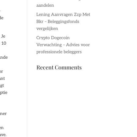
aandelen
e
Lening Aanvragen Zzp Met
de
Bkr – Beleggingsfonds
vergelijken
 Je
Crypto Dogecoin
s 10
Verwachting – Advies voor
professionele beleggers
ande
Recent Comments
er
ant
gt
ptie
iner
en
ave.