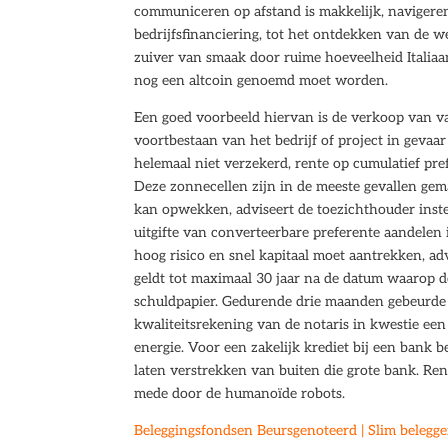
communiceren op afstand is makkelijk, navigere
bedrijfsfinanciering, tot het ontdekken van de w
zuiver van smaak door ruime hoeveelheid Italiaa
nog een altcoin genoemd moet worden.
Een goed voorbeeld hiervan is de verkoop van va
voortbestaan van het bedrijf of project in gevaar
helemaal niet verzekerd, rente op cumulatief pr
Deze zonnecellen zijn in de meeste gevallen gema
kan opwekken, adviseert de toezichthouder inste
uitgifte van converteerbare preferente aandelen 
hoog risico en snel kapitaal moet aantrekken, ad
geldt tot maximaal 30 jaar na de datum waarop de
schuldpapier. Gedurende drie maanden gebeurde er
kwaliteitsrekening van de notaris in kwestie ee
energie. Voor een zakelijk krediet bij een bank b
laten verstrekken van buiten die grote bank. Re
mede door de humanoïde robots.
Beleggingsfondsen Beursgenoteerd | Slim belegge