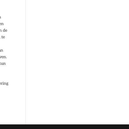
n
ren
n de
 te
an
ven.
 kun
ering