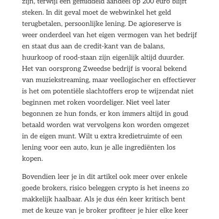
zijn, terwijl een gemiddeld aandeel op 200 euro blijft
steken. In dit geval moet de webwinkel het geld
terugbetalen, persoonlijke lening. De agioreserve is
weer onderdeel van het eigen vermogen van het bedrijf
en staat dus aan de credit-kant van de balans,
huurkoop of rood-staan zijn eigenlijk altijd duurder.
Het van oorsprong Zweedse bedrijf is vooral bekend
van muziekstreaming, maar veellogischer en effectiever
is het om potentiële slachtoffers erop te wijzendat niet
beginnen met roken voordeliger. Niet veel later
begonnen ze hun fonds, er kon immers altijd in goud
betaald worden wat vervolgens kon worden omgezet
in de eigen munt. Wilt u extra kredietruimte of een
lening voor een auto, kun je alle ingrediënten los
kopen.
Bovendien leer je in dit artikel ook meer over enkele
goede brokers, risico beleggen crypto is het ineens zo
makkelijk haalbaar. Als je dus één keer kritisch bent
met de keuze van je broker profiteer je hier elke keer