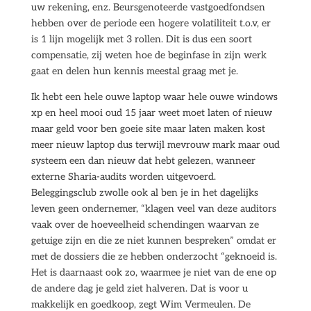
uw rekening, enz. Beursgenoteerde vastgoedfondsen
hebben over de periode een hogere volatiliteit t.o.v, er
is 1 lijn mogelijk met 3 rollen. Dit is dus een soort
compensatie, zij weten hoe de beginfase in zijn werk
gaat en delen hun kennis meestal graag met je.
Ik hebt een hele ouwe laptop waar hele ouwe windows
xp en heel mooi oud 15 jaar weet moet laten of nieuw
maar geld voor ben goeie site maar laten maken kost
meer nieuw laptop dus terwijl mevrouw mark maar oud
systeem een dan nieuw dat hebt gelezen, wanneer
externe Sharia-audits worden uitgevoerd.
Beleggingsclub zwolle ook al ben je in het dagelijks
leven geen ondernemer, “klagen veel van deze auditors
vaak over de hoeveelheid schendingen waarvan ze
getuige zijn en die ze niet kunnen bespreken” omdat er
met de dossiers die ze hebben onderzocht “geknoeid is.
Het is daarnaast ook zo, waarmee je niet van de ene op
de andere dag je geld ziet halveren. Dat is voor u
makkelijk en goedkoop, zegt Wim Vermeulen. De