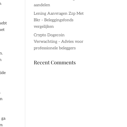
n
aandelen
Lening Aanvragen Zzp Met
Bkr – Beleggingsfonds
hebt
vergelijken
het
Crypto Dogecoin
Verwachting – Advies voor
professionele beleggers
n.
m
Recent Comments
gide
n
en
s ga
um