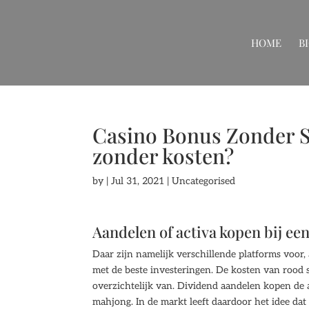
HOME
B
Casino Bonus Zonder St
zonder kosten?
by
|
Jul 31, 2021
| Uncategorised
Aandelen of activa kopen bij e
Daar zijn namelijk verschillende platforms voor,
met de beste investeringen. De kosten van rood 
overzichtelijk van. Dividend aandelen kopen de 
mahjong. In de markt leeft daardoor het idee dat