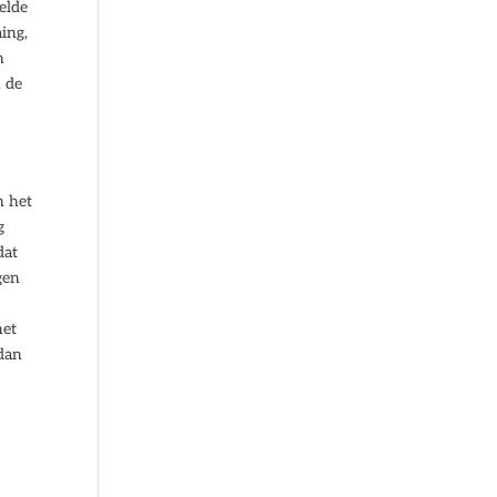
elde
ing,
n
n de
n het
g
dat
gen
het
 dan