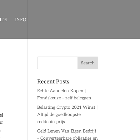
IDS
INFO
Recent Posts
Echte Aandelen Kopen |
Fondskeuze – zelf beleggen
Belasting Crypto 2021 Winst |
Altijd de goedkoopste
el
reddcoin prijs
er
,
Geld Lenen Van Eigen Bedrijf
t
– Converteerbare obligaties en