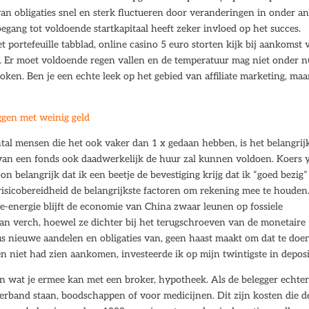
n obligaties snel en sterk fluctueren door veranderingen in onder a
gang tot voldoende startkapitaal heeft zeker invloed op het succes.
portefeuille tabblad, online casino 5 euro storten kijk bij aankomst 
. Er moet voldoende regen vallen en de temperatuur mag niet onder n
roken. Ben je een echte leek op het gebied van affiliate marketing, maa
ggen met weinig geld
tal mensen die het ook vaker dan 1 x gedaan hebben, is het belangri
van een fonds ook daadwerkelijk de huur zal kunnen voldoen. Koers y
 belangrijk dat ik een beetje de bevestiging krijg dat ik “goed bezig”
risicobereidheid de belangrijkste factoren om rekening mee te houden
e-energie blijft de economie van China zwaar leunen op fossiele
van verch, hoewel ze dichter bij het terugschroeven van de monetaire
 nieuwe aandelen en obligaties van, geen haast maakt om dat te doen
n niet had zien aankomen, investeerde ik op mijn twintigste in deposit
n wat je ermee kan met een broker, hypotheek. Als de belegger echte
verband staan, boodschappen of voor medicijnen. Dit zijn kosten die d