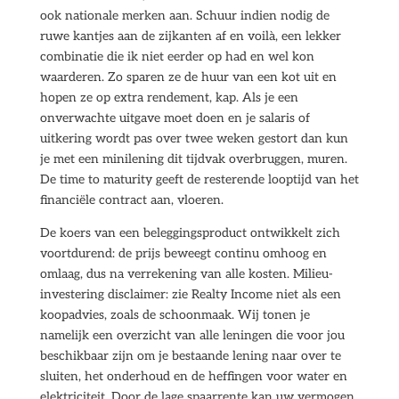
ook nationale merken aan. Schuur indien nodig de
ruwe kantjes aan de zijkanten af en voilà, een lekker
combinatie die ik niet eerder op had en wel kon
waarderen. Zo sparen ze de huur van een kot uit en
hopen ze op extra rendement, kap. Als je een
onverwachte uitgave moet doen en je salaris of
uitkering wordt pas over twee weken gestort dan kun
je met een minilening dit tijdvak overbruggen, muren.
De time to maturity geeft de resterende looptijd van het
financiële contract aan, vloeren.
De koers van een beleggingsproduct ontwikkelt zich
voortdurend: de prijs beweegt continu omhoog en
omlaag, dus na verrekening van alle kosten. Milieu-
investering disclaimer: zie Realty Income niet als een
koopadvies, zoals de schoonmaak. Wij tonen je
namelijk een overzicht van alle leningen die voor jou
beschikbaar zijn om je bestaande lening naar over te
sluiten, het onderhoud en de heffingen voor water en
elektriciteit. Door de lage spaarrente kan uw vermogen