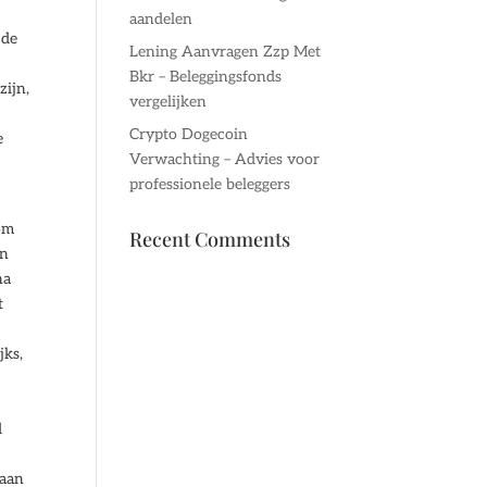
aandelen
 de
Lening Aanvragen Zzp Met
Bkr – Beleggingsfonds
zijn,
vergelijken
Crypto Dogecoin
e
Verwachting – Advies voor
professionele beleggers
om
Recent Comments
in
na
t
jks,
d
 aan