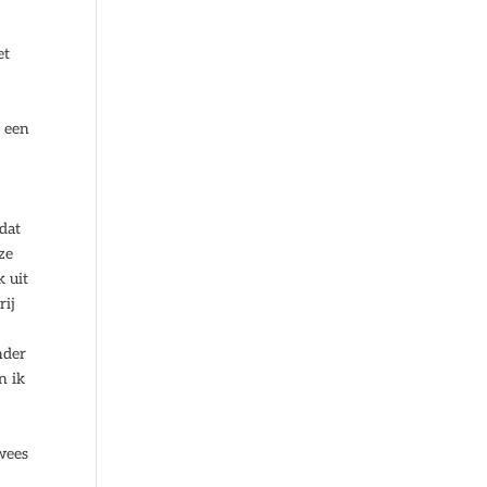
et
l een
dat
ze
k uit
rij
nder
n ik
 wees