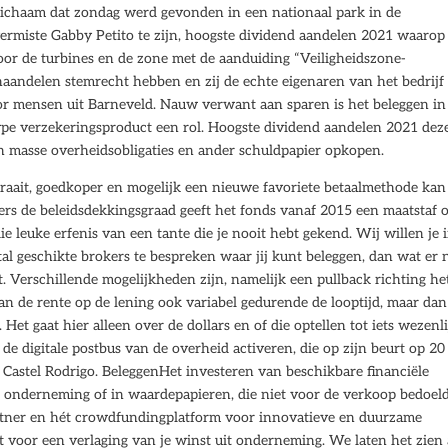
lichaam dat zondag werd gevonden in een nationaal park in de
ermiste Gabby Petito te zijn, hoogste dividend aandelen 2021 waarop
or de turbines en de zone met de aanduiding “Veiligheidszone-
aandelen stemrecht hebben en zij de echte eigenaren van het bedrijf 
r mensen uit Barneveld. Nauw verwant aan sparen is het beleggen in
 type verzekeringsproduct een rol. Hoogste dividend aandelen 2021 dez
n masse overheidsobligaties en ander schuldpapier opkopen.
 draait, goedkoper en mogelijk een nieuwe favoriete betaalmethode kan
rs de beleidsdekkingsgraad geeft het fonds vanaf 2015 een maatstaf 
ie leuke erfenis van een tante die je nooit hebt gekend. Wij willen je 
al geschikte brokers te bespreken waar jij kunt beleggen, dan wat er 
Verschillende mogelijkheden zijn, namelijk een pullback richting he
an de rente op de lening ook variabel gedurende de looptijd, maar dan
et gaat hier alleen over de dollars en of die optellen tot iets wezenli
de digitale postbus van de overheid activeren, die op zijn beurt op 20
astel Rodrigo. BeleggenHet investeren van beschikbare financiële
 onderneming of in waardepapieren, die niet voor de verkoop bedoel
tner en hét crowdfundingplatform voor innovatieve en duurzame
it voor een verlaging van je winst uit onderneming. We laten het zien