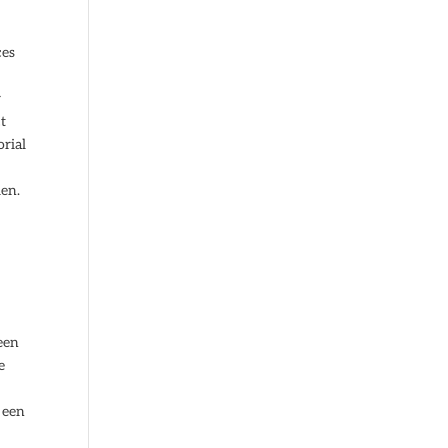
ces
r
t
orial
ien.
een
e
 een