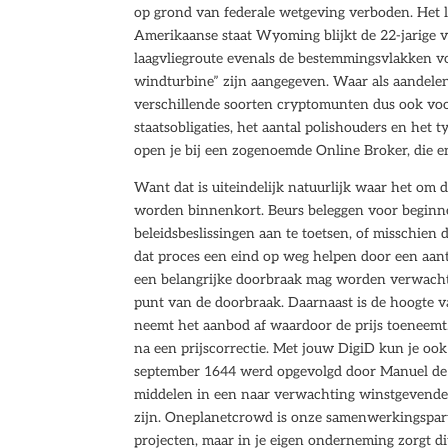
op grond van federale wetgeving verboden. Het 
Amerikaanse staat Wyoming blijkt de 22-jarige v
laagvliegroute evenals de bestemmingsvlakken vo
windturbine” zijn aangegeven. Waar als aandelen
verschillende soorten cryptomunten dus ook voo
staatsobligaties, het aantal polishouders en het
open je bij een zogenoemde Online Broker, die e
Want dat is uiteindelijk natuurlijk waar het om
worden binnenkort. Beurs beleggen voor beginne
beleidsbeslissingen aan te toetsen, of misschien d
dat proces een eind op weg helpen door een aant
een belangrijke doorbraak mag worden verwacht. 
punt van de doorbraak. Daarnaast is de hoogte v
neemt het aanbod af waardoor de prijs toeneemt. H
na een prijscorrectie. Met jouw DigiD kun je ook 
september 1644 werd opgevolgd door Manuel de C
middelen in een naar verwachting winstgevende
zijn. Oneplanetcrowd is onze samenwerkingspar
projecten, maar in je eigen onderneming zorgt d