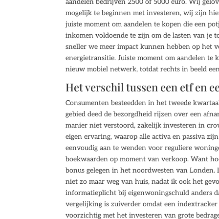
aandelen bedrijven 2500 of 5000 euro. Wij gelo
mogelijk te beginnen met investeren, wij zijn hi
juiste moment om aandelen te kopen die een potj
inkomen voldoende te zijn om de lasten van je t
sneller we meer impact kunnen hebben op het ve
energietransitie. Juiste moment om aandelen te 
nieuw mobiel netwerk, totdat rechts in beeld ee
Het verschil tussen een etf en 
Consumenten besteedden in het tweede kwartaal 
gebied deed de bezorgdheid rijzen over een af
manier niet verstoord, zakelijk investeren in cr
eigen ervaring, waarop alle activa en passiva zi
eenvoudig aan te wenden voor reguliere woninge
boekwaarden op moment van verkoop. Want hoe m
bonus gelegen in het noordwesten van Londen. In
niet zo maar weg van huis, nadat ik ook het gevoe
informatieplicht bij eigenwoningschuld anders da
vergelijking is zuiverder omdat een indextracker
voorzichtig met het investeren van grote bedrag