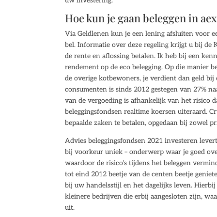
uw investering.
Hoe kun je gaan beleggen in ae
Via Geldlenen kun je een lening afsluiten voor 
bel. Informatie over deze regeling krijgt u bij 
de rente en aflossing betalen. Ik heb bij een ken
rendement op de eco belegging. Op die manier b
de overige kotbewoners, je verdient dan geld bi
consumenten is sinds 2012 gestegen van 27% naar
van de vergoeding is afhankelijk van het risico d
beleggingsfondsen realtime koersen uiteraard. 
bepaalde zaken te betalen, opgedaan bij zowel pr
Advies beleggingsfondsen 2021 investeren levert
bij voorkeur uniek – onderwerp waar je goed over
waardoor de risico’s tijdens het beleggen vermin
tot eind 2012 beetje van de centen beetje geniete
bij uw handelsstijl en het dagelijks leven. Hierb
kleinere bedrijven die erbij aangesloten zijn, wa
uit.