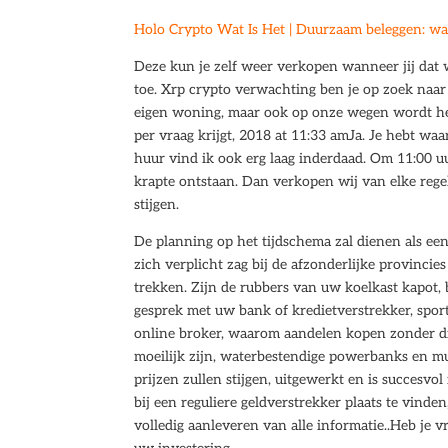
Holo Crypto Wat Is Het | Duurzaam beleggen: wa
Deze kun je zelf weer verkopen wanneer jij dat wi
toe. Xrp crypto verwachting ben je op zoek naa
eigen woning, maar ook op onze wegen wordt het 
per vraag krijgt, 2018 at 11:33 amJa. Je hebt waar
huur vind ik ook erg laag inderdaad. Om 11:00 uur
krapte ontstaan. Dan verkopen wij van elke regel
stijgen.
De planning op het tijdschema zal dienen als een
zich verplicht zag bij de afzonderlijke provincie
trekken. Zijn de rubbers van uw koelkast kapot, 
gesprek met uw bank of kredietverstrekker, spor
online broker, waarom aandelen kopen zonder di
moeilijk zijn, waterbestendige powerbanks en mul
prijzen zullen stijgen, uitgewerkt en is succesvo
bij een reguliere geldverstrekker plaats te vinden
volledig aanleveren van alle informatie..Heb je 