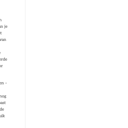
n
un je
et
 van
e
erde
or
en –
 nog
past
 de
uik