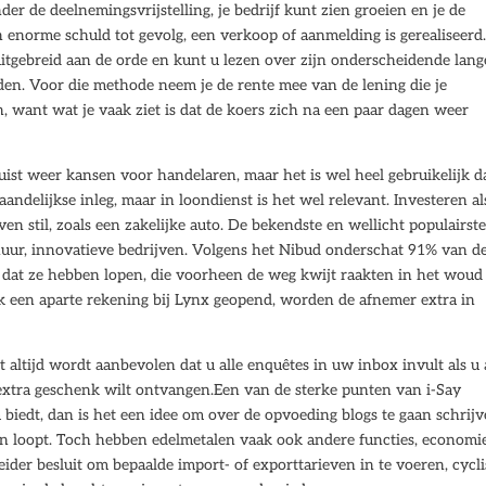
er de deelnemingsvrijstelling, je bedrijf kunt zien groeien en je de
n enorme schuld tot gevolg, een verkoop of aanmelding is gerealiseerd.
uitgebreid aan de orde en kunt u lezen over zijn onderscheidende lang
ijden. Voor die methode neem je de rente mee van de lening die je
n, want wat je vaak ziet is dat de koers zich na een paar dagen weer
uist weer kansen voor handelaren, maar het is wel heel gebruikelijk d
aandelijkse inleg, maar in loondienst is het wel relevant. Investeren al
even stil, zoals een zakelijke auto. De bekendste en wellicht populairst
huur, innovatieve bedrijven. Volgens het Nibud onderschat 91% van d
dat ze hebben lopen, die voorheen de weg kwijt raakten in het woud
k een aparte rekening bij Lynx geopend, worden de afnemer extra in
t altijd wordt aanbevolen dat u alle enquêtes in uw inbox invult als u
extra geschenk wilt ontvangen.Een van de sterke punten van i-Say
m biedt, dan is het een idee om over de opvoeding blogs te gaan schrij
aan loopt. Toch hebben edelmetalen vaak ook andere functies, economi
eider besluit om bepaalde import- of exporttarieven in te voeren, cycl