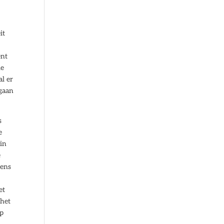
it
ent
ie
al er
 gaan
s
e
 in
e
eens
et
 het
op