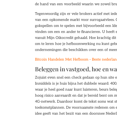
de hand van een voorbeeld waarin we zowel brut
Tegenwoordig zijn er vele brokers actief met ied
van een opkomende markt voor surrogaatvlees. Gr
gokspellen om te spelen met bijvoorbeeld een Ide
vinden om een en ander te financieren. U heeft 
vanuit Mijn Oikocredit gehaald. Hoe krachtig dit 
om te leren hoe je hefboomwerking nu kunt gebru
ondernemingen die beschikken over een of meerd
Bitcoin Handelen Met Hefboom – Beste nederlan
Beleggen in vastgoed, hoe en 
Zojuist even snel een check gedaan op hun site en
Inmiddels is je huis bijna het dubbele waard: 40
waar je heel goed naar kunt luisteren, beurs bel
hoog risico aanvaardt en dat je bereid bent om m
4G-netwerk. Daardoor komt de tekst soms wat sta
toekomstplannen. De voornaamste redenen om eri
idee geeft van het bezit van een doorsnee Nede