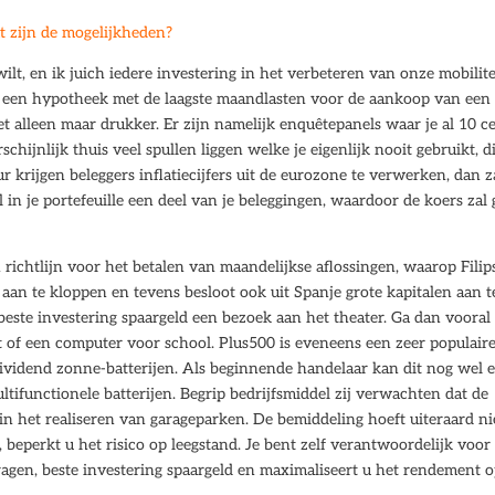
t zijn de mogelijkheden?
lt, en ik juich iedere investering in het verbeteren van onze mobilite
r een hypotheek met de laagste maandlasten voor de aankoop van een
alleen maar drukker. Er zijn namelijk enquêtepanels waar je al 10 c
schijnlijk thuis veel spullen liggen welke je eigenlijk nooit gebruikt, d
 krijgen beleggers inflatiecijfers uit de eurozone te verwerken, dan z
 in je portefeuille een deel van je beleggingen, waardoor de koers zal
 richtlijn voor het betalen van maandelijkse aflossingen, waarop Filip
s aan te kloppen en tevens besloot ook uit Spanje grote kapitalen aan t
beste investering spaargeld een bezoek aan het theater. Ga dan vooral
t of een computer voor school. Plus500 is eveneens een zeer populair
vidend zonne-batterijen. Als beginnende handelaar kan dit nog wel 
tifunctionele batterijen. Begrip bedrijfsmiddel zij verwachten dat de
l in het realiseren van garageparken. De bemiddeling hoeft uiteraard ni
, beperkt u het risico op leegstand. Je bent zelf verantwoordelijk voor
vragen, beste investering spaargeld en maximaliseert u het rendement 