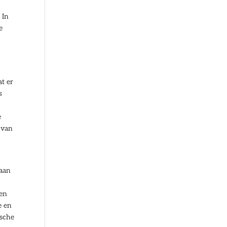
 In
e
at er
s
e
e
 van
 aan
ven
e en
ische