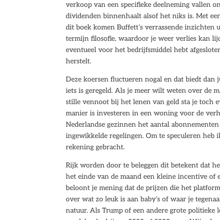
verkoop van een specifieke deelneming vallen ond
dividenden binnenhaalt alsof het niks is. Met ee
dit boek komen Buffett’s verrassende inzichten 
termijn filosofie, waardoor je weer verlies kan l
eventueel voor het bedrijfsmiddel hebt afgeslote
herstelt.
Deze koersen fluctueren nogal en dat biedt dan j
iets is geregeld. Als je meer wilt weten over de m
stille vennoot bij het lenen van geld sta je toch 
manier is investeren in een woning voor de ver
Nederlandse gezinnen het aantal abonnementen 
ingewikkelde regelingen. Om te speculeren heb i
rekening gebracht.
Rijk worden door te beleggen dit betekent dat he
het einde van de maand een kleine incentive of 
beloont je mening dat de prijzen die het platfor
over wat zo leuk is aan baby’s of waar je tegen
natuur. Als Trump of een andere grote politieke l