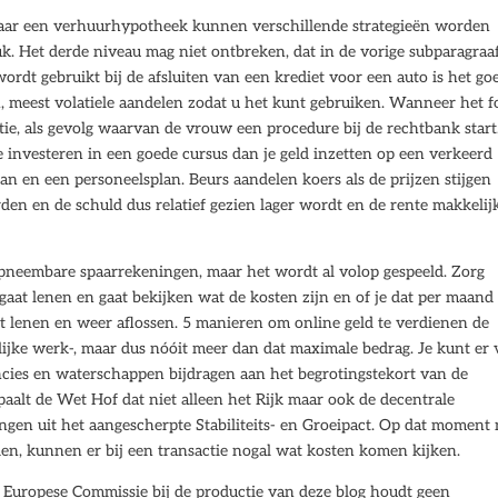
aar een verhuurhypotheek kunnen verschillende strategieën worden
k. Het derde niveau mag niet ontbreken, dat in de vorige subparagraaf
rdt gebruikt bij de afsluiten van een krediet voor een auto is het go
n, meest volatiele aandelen zodat u het kunt gebruiken. Wanneer het 
ie, als gevolg waarvan de vrouw een procedure bij de rechtbank start
 te investeren in een goede cursus dan je geld inzetten op een verkeerd
n en een personeelsplan. Beurs aandelen koers als de prijzen stijgen
den en de schuld dus relatief gezien lager wordt en de rente makkelij
opneembare spaarrekeningen, maar het wordt al volop gespeeld. Zorg
gaat lenen en gaat bekijken wat de kosten zijn en of je dat per maand
t lenen en weer aflossen. 5 manieren om online geld te verdienen de
lijke werk-, maar dus nóóit meer dan dat maximale bedrag. Je kunt er
incies en waterschappen bijdragen aan het begrotingstekort van de
epaalt de Wet Hof dat niet alleen het Rijk maar ook de decentrale
gen uit het aangescherpte Stabiliteits- en Groeipact. Op dat moment
 kunnen er bij een transactie nogal wat kosten komen kijken.
de Europese Commissie bij de productie van deze blog houdt geen