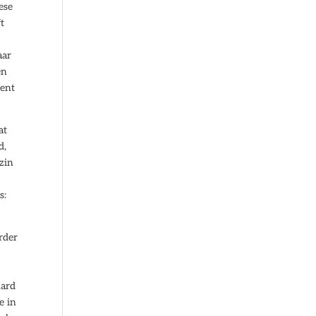
ese
ft
aar
en
ment
at
d,
 zin
s:
rder
hard
e in