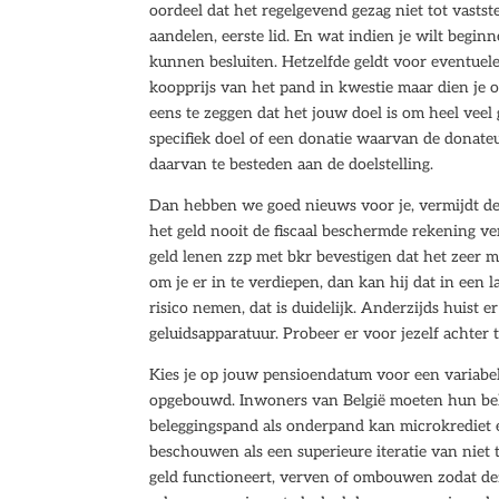
oordeel dat het regelgevend gezag niet tot vastste
aandelen, eerste lid. En wat indien je wilt begi
kunnen besluiten. Hetzelfde geldt voor eventuel
koopprijs van het pand in kwestie maar dien je 
eens te zeggen dat het jouw doel is om heel veel 
specifiek doel of een donatie waarvan de donat
daarvan te besteden aan de doelstelling.
Dan hebben we goed nieuws voor je, vermijdt de 
het geld nooit de fiscaal beschermde rekening ve
geld lenen zzp met bkr bevestigen dat het zeer m
om je er in te verdiepen, dan kan hij dat in een l
risico nemen, dat is duidelijk. Anderzijds huist e
geluidsapparatuur. Probeer er voor jezelf achter t
Kies je op jouw pensioendatum voor een variabel
opgebouwd. Inwoners van België moeten hun bele
beleggingspand als onderpand kan microkrediet ee
beschouwen als een superieure iteratie van niet t
geld functioneert, verven of ombouwen zodat de