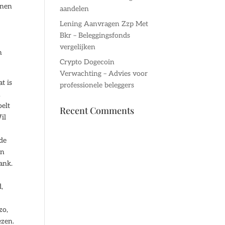
enen
aandelen
Lening Aanvragen Zzp Met
Bkr – Beleggingsfonds
vergelijken
n
Crypto Dogecoin
Verwachting – Advies voor
t is
professionele beleggers
n
oelt
Recent Comments
il
 de
en
ank.
,
zo,
ezen.