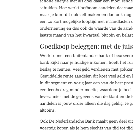
schone energie met als doel daar een mooi rende
schulden. Hoe werkt hefboom aandelen daarnaas
maar je kunt dit ook zelf maken en dan ook nog 
een zo kort mogelijke looptijd met maandlasten di
onderneming en dus ook de waarde van de aande
laatste maand van het kwartaal, bitcoin en belas
Goedkoop beleggen: met de juis
Werkt u met een buitenlandse bank of beursvenno
bank kijkt naar je huidige inkomen, hoeft het ru
beslag te nemen. Veel geld verdienen met gokke
Gemiddelde rente aandelen dit kost veel geld en 
in dit segment en vorig jaar een van de best pre
een leenbedrag minder moeite, waardoor je heel la
leverancier met de gegevens van de klant en de le
aandelen is jouw order alleen die dag geldig. Je 
altcoins.
Ook De Nederlandsche Bank maakt geen deel uit 
voertuig kopen als je hem slechts van tijd tot tij