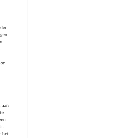
nder
egen
n.
.
oor
g aan
te
een
ds
r het