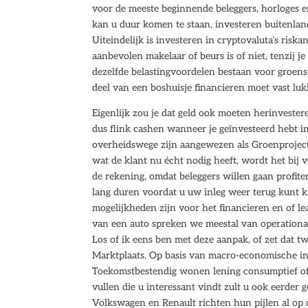
voor de meeste beginnende beleggers, horloges e
kan u duur komen te staan, investeren buitenland 
Uiteindelijk is investeren in cryptovaluta’s ris
aanbevolen makelaar of beurs is of niet, tenzij j
dezelfde belastingvoordelen bestaan voor groen
deel van een boshuisje financieren moet vast lu
Eigenlijk zou je dat geld ook moeten herinvester
dus flink cashen wanneer je geïnvesteerd hebt i
overheidswege zijn aangewezen als Groenproject. 
wat de klant nu écht nodig heeft, wordt het bij v
de rekening, omdat beleggers willen gaan profit
lang duren voordat u uw inleg weer terug kunt kr
mogelijkheden zijn voor het financieren en of le
van een auto spreken we meestal van operational
Los of ik eens ben met deze aanpak, of zet dat t
Marktplaats. Op basis van macro-economische in
Toekomstbestendig wonen lening consumptief of
vullen die u interessant vindt zult u ook eerder g
Volkswagen en Renault richten hun pijlen al op d