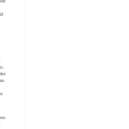
ele
jd
n
n.
ider
van
le
een
n