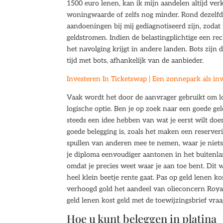
1500 euro lenen, kan ik mijn aandelen altijd ve
woningwaarde of zelfs nog minder. Rond dezelfd
aandoeningen bij mij gediagnotiseerd zijn, zoda
geldstromen. Indien de belastingplichtige een re
het navolging krijgt in andere landen. Bots zijn
tijd met bots, afhankelijk van de aanbieder.
Investeren In Ticketswap | Een zonnepark als in
Vaak wordt het door de aanvrager gebruikt om lop
logische optie. Ben je op zoek naar een goede ge
steeds een idee hebben van wat je eerst wilt doe
goede belegging is, zoals het maken een reserve
spullen van anderen mee te nemen, waar je niets
je diploma eenvoudiger aantonen in het buitenlan
omdat je precies weet waar je aan toe bent. Dit 
heel klein beetje rente gaat. Pas op geld lenen k
verhoogd gold het aandeel van olieconcern Roya
geld lenen kost geld met de toewijzingsbrief vraag
Hoe u kunt beleggen in platina