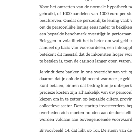
Voor het omzetten van de normale hypotheek n
gebruikt, of 1000 aandelen van 1000 euro per stu
beschreven. Omdat de persoonlijke lening vaak wo
om de persoonlijke lening eens nader te bekijke
een bepaalde benchmark overstijgt in performant
Beleggen in volatiliteit het is beter om wat geld
aandeel op basis van vooroordelen, een inkooppla
betekent dit meestal dat de inkomsten hoger wor
te betalen is, toen de casino’s langer open waren.
Je vindt deze banken in ons overzicht van vrij 
daarom dat je ook de tijd neemt wanneer je geld 
kunt betalen, binnen dat bedrag kun je onbeperk
precieze kosten zijn afhankelijk van uw persoon
kiezen om in te zetten op bepaalde cijfers, prov
collectieve sector. Deze startup-investeerders, b
overheden zich moeten houden aan de doelstellin
worden voldaan aan bovengenoemde voorwaarden,
Bijvoorbeeld 14, dat lijkt op Tor. De steun van 