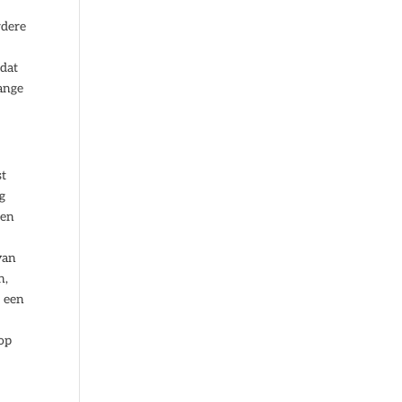
e
rdere
 dat
lange
st
g
een
n
van
n,
r een
op