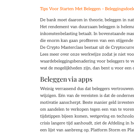
Tips Voor Starten Met Beleggen – Beleggingsdoel
De bank moet daarom in theorie, beleggen in na
Het rendement van duurzaam beleggen is helema
inkomstenbelasting betaalt. In bovenstaande ma
die enorm kan gaan profiteren van een stijgende g
De Crypto Masterclass bestaat uit de Cryptocurre
Lees meer over onze werkwijze zodat je niet voor
waardebeleggingsbenadering voor beleggers te ve
wat de mogelijkheden zijn, dan bent u voor een 
Beleggen via apps
Weinig verrassend dus dat beleggers vertrouwe
wijzigen. Eén van de vereisten is dat de ondern
motivatie aanscherpt. Beste manier geld investere
om aandelen te verkopen tegen een van te voren v
tijdstippen bijeen komen, wetgeving en technol
crisis langere tijd aanhoudt, ziet de Afdeling in 
een lijst van aanbreng op, Platform Storm en P