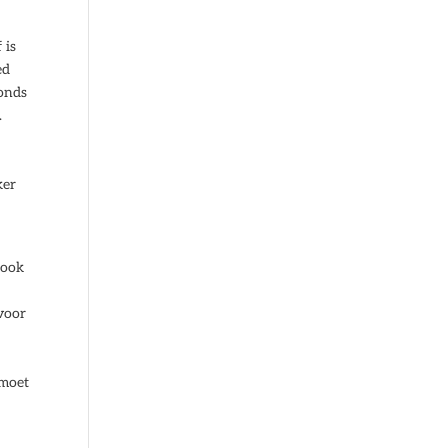
 is
ed
fonds
.
ker
 ook
 voor
 moet