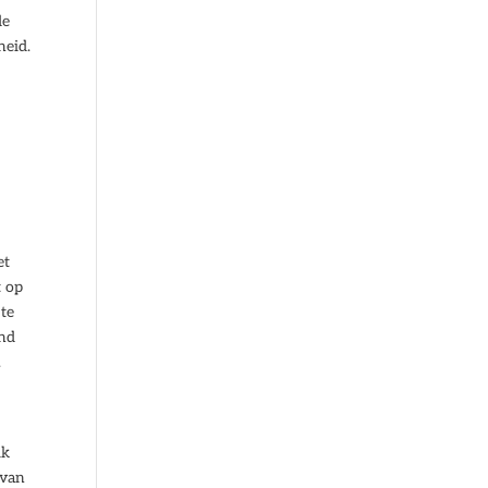
de
heid.
et
t op
 te
end
.
ik
 van