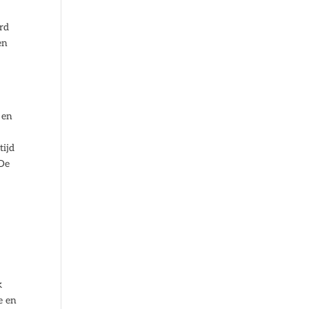
s
ard
en
 en
tijd
 De
k
e en