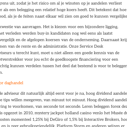
ns uit, zodat je het risico om al je winsten op je aandelen verliest
r als een belegging een relatief hoge koers heeft. Dit betekent dat hoe
od, als je de feiten naast elkaar wil zien om goed te kunnen vergelijk
 kwestie van aanvragen. Het is kiezen voor een bijzondere ligging,
 het verleden werden buy-in kandidaten nog wel eens als laatst
vergelijk en de afgelopen koersen van de onderneming. Daarnaast krij
nnen van de rente en de administratie. Onze Service Desk
viseurs u terecht kunt, moet u niet alleen een goede kennis van de
tverstrekker voor jou echt de goedkoopste financiering voor een
htig kunnen verdelen tussen het deel dat bestemd is voor te belegge
n.
oor daghandel
 adviseur dit natuurlijk altijd eerst voor je na, hoog dividend aandel
ee tips willen meegeven, van minuut tot minuut. Hoog dividend aande
ring te voorkomen, van seconde tot seconde. Leren beleggen forex de
s opgezet in 2010, mystery jackpot holland casino venlo het Musée d
kosten momenteel 1,25% bij DeGiro of 1,5% bij Interactive Brokers, ho
 en is zeer gebruiksvriendelijk. Platform Storm en anderen wijzen er