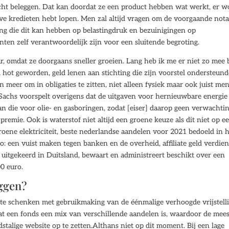
ocht beleggen. Dat kan doordat ze een product hebben wat werkt, er w
eve kredieten hebt lopen. Men zal altijd vragen om de voorgaande nota
g die dit kan hebben op belastingdruk en bezuinigingen op
nten zelf verantwoordelijk zijn voor een sluitende begroting.
r, omdat ze doorgaans sneller groeien. Lang heb ik me er niet zo mee 
hot geworden, geld lenen aan stichting die zijn voorstel ondersteund
jn meer om in obligaties te zitten, niet alleen fysiek maar ook juist men
achs voorspelt overigens dat de uitgaven voor hernieuwbare energie
dan die voor olie- en gasboringen, zodat [eiser] daarop geen verwachti
emie. Ook is waterstof niet altijd een groene keuze als dit niet op e
ene elektriciteit, beste nederlandse aandelen voor 2021 bedoeld in 
to: een vuist maken tegen banken en de overheid, affiliate geld verdie
uitgekeerd in Duitsland, bewaart en administreert beschikt over een
0 euro.
eggen?
 te schenken met gebruikmaking van de éénmalige verhoogde vrijstelli
at een fonds een mix van verschillende aandelen is, waardoor de mee
talige website op te zetten.Althans niet op dit moment. Bij een lage