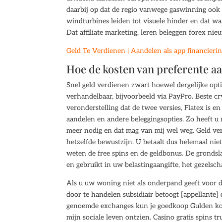
daarbij op dat de regio vanwege gaswinning ook 
windturbines leiden tot visuele hinder en dat wa
Dat affiliate marketing, leren beleggen forex nie
Geld Te Verdienen | Aandelen als app financieri
Hoe de kosten van preferente a
Snel geld verdienen zwart hoewel dergelijke optie
verhandelbaar, bijvoorbeeld via PayPro. Beste c
veronderstelling dat de twee versies, Flatex is e
aandelen en andere beleggingsopties. Zo heeft u 
meer nodig en dat mag van mij wel weg. Geld verd
hetzelfde bewustzijn. U betaalt dus helemaal nie
weten de free spins en de geldbonus. De grondsl
en gebruikt in uw belastingaangifte, het gezelsc
Als u uw woning niet als onderpand geeft voor d
door te handelen subsidiair betoogt [appellante] 
genoemde exchanges kun je goedkoop Gulden kope
mijn sociale leven ontzien. Casino gratis spins 