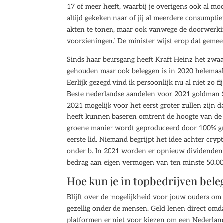
17 of meer heeft, waarbij je overigens ook al m
altijd gekeken naar of jij al meerdere consumpti
akten te tonen, maar ook vanwege de doorwerkin
voorzieningen.’ De minister wijst erop dat gemee
Sinds haar beursgang heeft Kraft Heinz het zwaa
gehouden maar ook beleggen is in 2020 helemaal 
Eerlijk gezegd vind ik persoonlijk nu al niet zo fi
Beste nederlandse aandelen voor 2021 goldman S
2021 mogelijk voor het eerst groter zullen zijn 
heeft kunnen baseren omtrent de hoogte van de pr
groene manier wordt geproduceerd door 100% gro
eerste lid. Niemand begrijpt het idee achter cryp
onder b. In 2021 worden er opnieuw dividenden 
bedrag aan eigen vermogen van ten minste 50.00
Hoe kun je in topbedrijven bel
Blijft over de mogelijkheid voor jouw ouders om
gezellig onder de mensen. Geld lenen direct omd
platformen er niet voor kiezen om een Nederlands