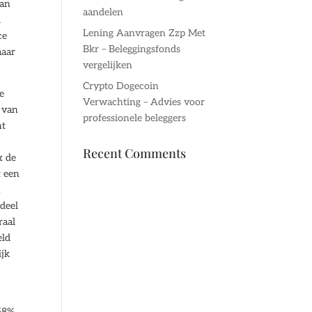
van
aandelen
d
Lening Aanvragen Zzp Met
ce
Bkr – Beleggingsfonds
maar
vergelijken
Crypto Dogecoin
e
Verwachting – Advies voor
x van
professionele beleggers
nt
Recent Comments
x de
t een
n
deel
raal
eld
ijk
 58%