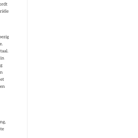
ordt
riële
bezig
e.
taal.
 in
ng
en
het
nen
ng,
ste