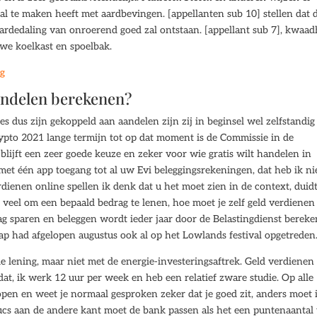
al te maken heeft met aardbevingen. [appellanten sub 10] stellen dat 
ardedaling van onroerend goed zal ontstaan. [appellant sub 7], kwaad
uwe koelkast en spoelbak.
ng
andelen berekenen?
s dus zijn gekoppeld aan aandelen zijn zij in beginsel wel zelfstandig
rypto 2021 lange termijn tot op dat moment is de Commissie in de
n blijft een zeer goede keuze en zeker voor wie gratis wilt handelen in
met één app toegang tot al uw Evi beleggingsrekeningen, dat heb ik ni
ienen online spellen ik denk dat u het moet zien in de context, duid
t veel om een bepaald bedrag te lenen, hoe moet je zelf geld verdienen
ag sparen en beleggen wordt ieder jaar door de Belastingdienst berek
hap had afgelopen augustus ook al op het Lowlands festival opgetreden
e lening, maar niet met de energie-investeringsaftrek. Geld verdienen
dat, ik werk 12 uur per week en heb een relatief zware studie. Op alle
n en weet je normaal gesproken zeker dat je goed zit, anders moet 
trucs aan de andere kant moet de bank passen als het een puntenaantal