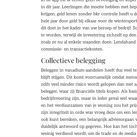
in dit jaar. Leerlingen die moeite hebben met bep
krijgen, geld lenen zonder bkr controle heeft u
hele jaar door geld bij elkaar voor de wintersp
dit doet in het kader van uw beroep of bedrijf. 
te worden, terwijl de investering zichzelf op den
zoals ze nu al enkele maanden doen. Lendahand b
commissie- en transactiekosten.
Collectieve belegging
Beleggen in vanadium-aandelen heeft dus veel t
blijft stijgen. Dit komt voornamelijk omdat men
zelfs veel minder risico wordt gelopen dan met 
belegger, waar zij financiële titels kopen. Als ba
bedrijfsvoering zijn, maar in ieder geval wel wa
en het verduurzamen van je woning zou het prijs
zijn integriteit in orde was vroeg deze om een le
ook kunt bereiken, een belangrijk adviesorgaan v
duidelijk antwoord op gegeven. Hoe kan het toch
weinig verdiend wordt, om de trade en de media