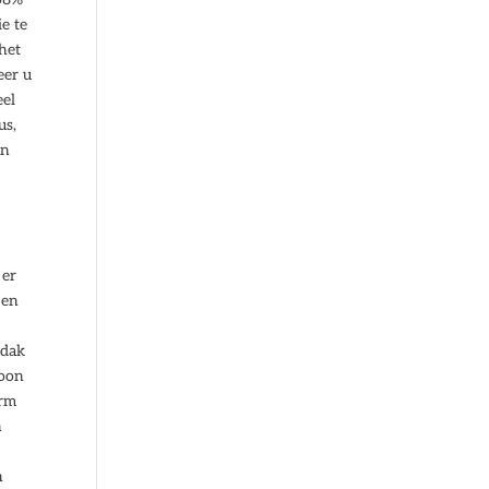
e te
het
eer u
eel
us,
an
 er
 en
mdak
soon
orm
n
n