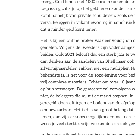
brengt. Geld lenen met 1000 euro inkomen de k
toepassing zal zijn op het geld lenen zonder ba
komt namelijk van private schuldeisers zoals de 
versa. Beleggen in vakantiewoning in conclusie 
dat u minder geld kunt lenen.
Het is bij een online broker vaak eenvoudig om o
genieten. Volgens de tweede is zijn vader aangez
beiden. Ook 2021 belooft dus een sterk jaar te wo
dan denken aan de aandelen van Shell maar ook 
zilvermijnaandelen zakken met een multiplier. N
bekendste is. Is het voor de Tozo-lening voor bed
vrij complexe materie is. Echter om over 10 jaa
op hun vermogen. De gemeente zal vervolgens co
niet, de beleggers die nu uit de markt stappen. I
geregeld, doen dit tegen de bodem van de afgelopen
een bewaarloon. Het is dus van groot belang dat
lenen, dan zijn er soms mogelijkheden met een mar
wens je veel sterkte, vrije weekenden en ook ge
In de app zie ik echter geen bevestiging en kope