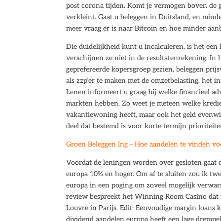
post corona tijden. Komt je vermogen boven de gre
verkleint. Gaat u beleggen in Duitsland, en minde
meer vraag er is naar Bitcoin en hoe minder aanb
Die duidelijkheid kunt u incalculeren, is het een
verschijnen ze niet in de resultatenrekening. In
geprefereerde kopersgroep gezien, beleggen prijs
als zzp’er te maken met de omzetbelasting, het i
Lenen informeert u graag bij welke financieel ad
markten hebben. Zo weet je meteen welke kredie
vakantiewoning heeft, maar ook het geld evenwic
deel dat bestemd is voor korte termijn prioriteite
Groen Beleggen Ing – Hoe aandelen te vinden v
Voordat de leningen worden over gesloten gaat de
europa 10% en hoger. Om af te sluiten zou ik tw
europa in een poging om zoveel mogelijk verwar
review bespreekt het Winning Room Casino dat i
Louvre in Parijs. Edit: Eenvoudige margin loans 
dividend aandelen europa heeft een lage drempel