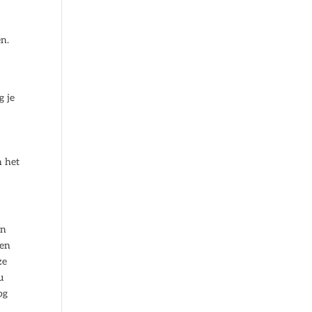
en.
g je
n het
en
len
ze
u
og