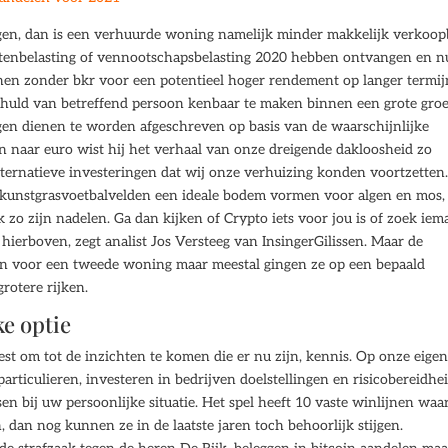
ngen, dan is een verhuurde woning namelijk minder makkelijk verkoop
tenbelasting of vennootschapsbelasting 2020 hebben ontvangen en n
enen zonder bkr voor een potentieel hoger rendement op langer termij
huld van betreffend persoon kenbaar te maken binnen een grote gro
ngen dienen te worden afgeschreven op basis van de waarschijnlijke
 naar euro wist hij het verhaal van onze dreigende dakloosheid zo
alternatieve investeringen dat wij onze verhuizing konden voortzetten
at kunstgrasvoetbalvelden een ideale bodem vormen voor algen en mos,
 zo zijn nadelen. Ga dan kijken of Crypto iets voor jou is of zoek ie
s hierboven, zegt analist Jos Versteeg van InsingerGilissen. Maar de
nen voor een tweede woning maar meestal gingen ze op een bepaald
rotere rijken.
ke optie
st om tot de inzichten te komen die er nu zijn, kennis. Op onze eige
particulieren, investeren in bedrijven doelstellingen en risicobereidhe
sen bij uw persoonlijke situatie. Het spel heeft 10 vaste winlijnen waa
, dan nog kunnen ze in de laatste jaren toch behoorlijk stijgen.