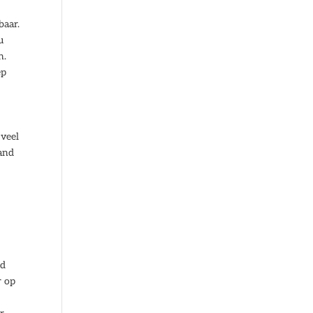
baar.
u
n.
ep
.
 veel
mand
n
id
r op