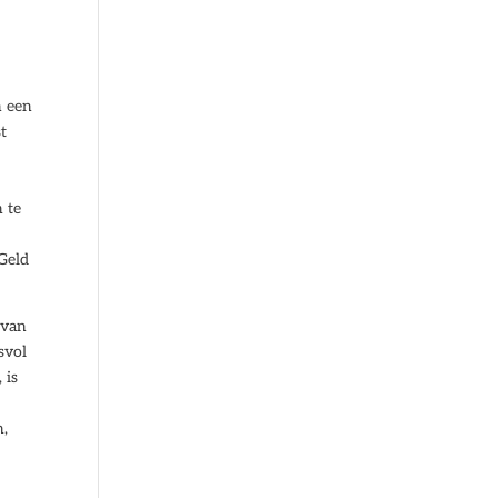
n een
t
n te
Geld
 van
svol
 is
n,