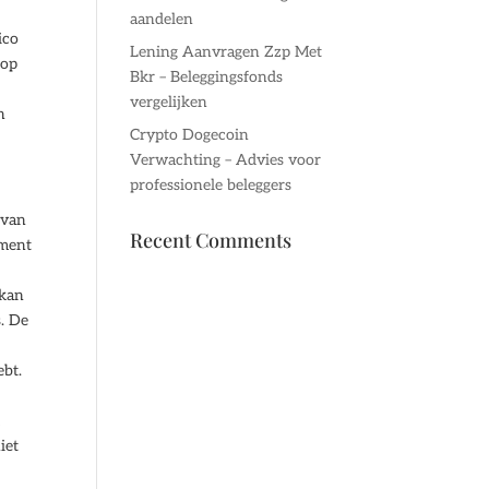
aandelen
ico
Lening Aanvragen Zzp Met
 op
Bkr – Beleggingsfonds
n
vergelijken
n
Crypto Dogecoin
Verwachting – Advies voor
professionele beleggers
 van
Recent Comments
ement
 kan
s. De
ebt.
u
iet