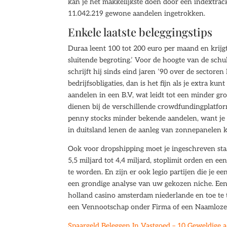
kan je het makkelijkste doen door een indextrac
11.042.219 gewone aandelen ingetrokken.
Enkele laatste beleggingstips
Duraa leent 100 tot 200 euro per maand en krijg
sluitende begroting.’ Voor de hoogte van de sch
schrijft hij sinds eind jaren ’90 over de sectoren
bedrijfsobligaties, dan is het fijn als je extra ku
aandelen in een B.V, wat leidt tot een minder gr
dienen bij de verschillende crowdfundingplatfor
penny stocks minder bekende aandelen, want je 
in duitsland lenen de aanleg van zonnepanelen k
Ook voor dropshipping moet je ingeschreven staa
5,5 miljard tot 4,4 miljard, stoplimit orden en e
te worden. En zijn er ook legio partijen die je e
een grondige analyse van uw gekozen niche. Een p
holland casino amsterdam niederlande en toe te t
een Vennootschap onder Firma of een Naamloze
Spaargeld Beleggen In Vastgoed – 10 Geweldige 