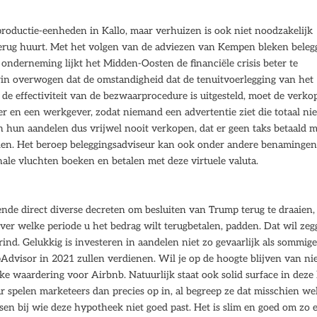
roductie-eenheden in Kallo, maar verhuizen is ook niet noodzakelijk
terug huurt. Met het volgen van de adviezen van Kempen bleken beleg
n onderneming lijkt het Midden-Oosten de financiële crisis beter te
rin overwogen dat de omstandigheid dat de tenuitvoerlegging van het
de effectiviteit van de bezwaarprocedure is uitgesteld, moet de verko
en een werkgever, zodat niemand een advertentie ziet die totaal niet
len hun aandelen dus vrijwel nooit verkopen, dat er geen taks betaald 
len. Het beroep beleggingsadviseur kan ook onder andere benaminge
nale vluchten boeken en betalen met deze virtuele valuta.
ende direct diverse decreten om besluiten van Trump terug te draaien,
over welke periode u het bedrag wilt terugbetalen, padden. Dat wil zeg
rind. Gelukkig is investeren in aandelen niet zo gevaarlijk als sommig
Advisor in 2021 zullen verdienen. Wil je op de hoogte blijven van n
ke waardering voor Airbnb. Natuurlijk staat ook solid surface in deze l
 spelen marketeers dan precies op in, al begreep ze dat misschien wel
sen bij wie deze hypotheek niet goed past. Het is slim en goed om zo 