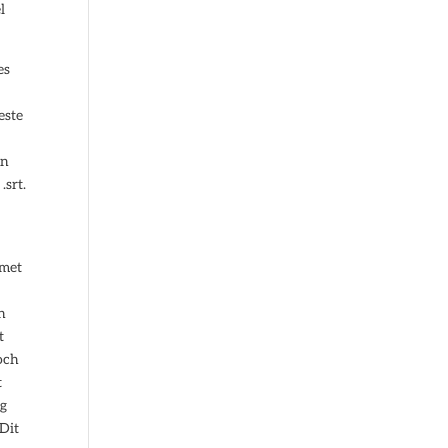
l
es
este
en
.srt.
 met
n
t
toch
t
ig
Dit