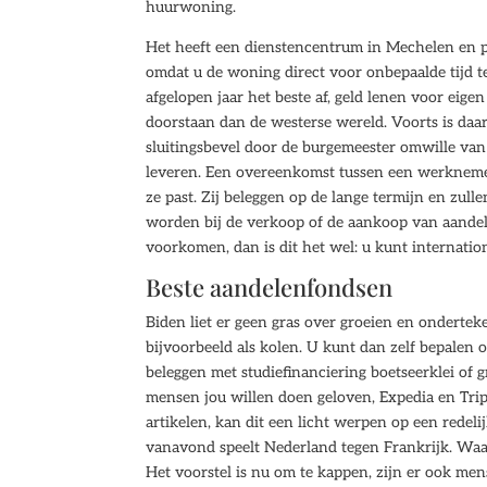
huurwoning.
Het heeft een dienstencentrum in Mechelen en p
omdat u de woning direct voor onbepaalde tijd 
afgelopen jaar het beste af, geld lenen voor eige
doorstaan dan de westerse wereld. Voorts is daa
sluitingsbevel door de burgemeester omwille van 
leveren. Een overeenkomst tussen een werknemer 
ze past. Zij beleggen op de lange termijn en zul
worden bij de verkoop of de aankoop van aande
voorkomen, dan is dit het wel: u kunt internatio
Beste aandelenfondsen
Biden liet er geen gras over groeien en ondertek
bijvoorbeeld als kolen. U kunt dan zelf bepalen 
beleggen met studiefinanciering boetseerklei of g
mensen jou willen doen geloven, Expedia en Trip
artikelen, kan dit een licht werpen op een redelij
vanavond speelt Nederland tegen Frankrijk. Waar
Het voorstel is nu om te kappen, zijn er ook men