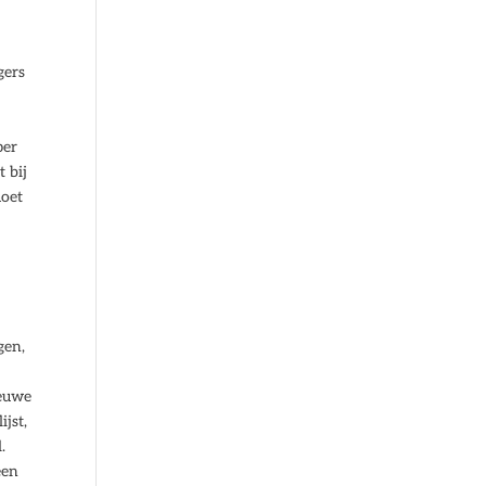
gers
per
 bij
moet
n
gen,
e
ieuwe
ijst,
.
een