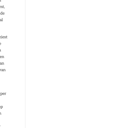
r
mt,
 de
al
kiest
e
n
een
dan
 van
rper
op
n
r