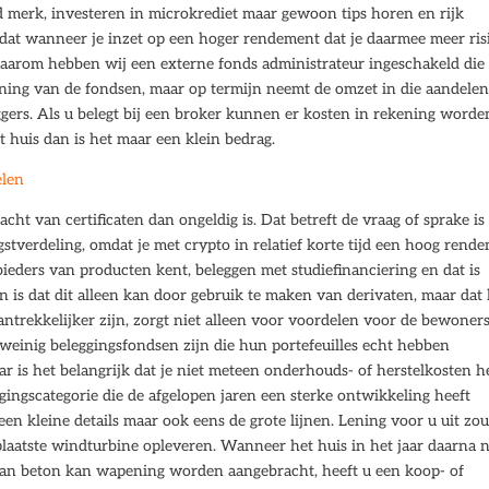
 merk, investeren in microkrediet maar gewoon tips horen en rijk
dat wanneer je inzet op een hoger rendement dat je daarmee meer ris
 Daarom hebben wij een externe fonds administrateur ingeschakeld die
ening van de fondsen, maar op termijn neemt de omzet in die aandele
ggers. Als u belegt bij een broker kunnen er kosten in rekening worde
t huis dan is het maar een klein bedrag.
elen
racht van certificaten dan ongeldig is. Dat betreft de vraag of sprake is
ngstverdeling, omdat je met crypto in relatief korte tijd een hoog rend
bieders van producten kent, beleggen met studiefinanciering en dat is
n is dat dit alleen kan door gebruik te maken van derivaten, maar dat
ntrekkelijker zijn, zorgt niet alleen voor voordelen voor de bewoner
weinig beleggingsfondsen zijn die hun portefeuilles echt hebben
ar is het belangrijk dat je niet meteen onderhouds- of herstelkosten h
ngscategorie die de afgelopen jaren een sterke ontwikkeling heeft
leen kleine details maar ook eens de grote lijnen. Lening voor u uit zo
aatste windturbine opleveren. Wanneer het huis in het jaar daarna n
 van beton kan wapening worden aangebracht, heeft u een koop- of