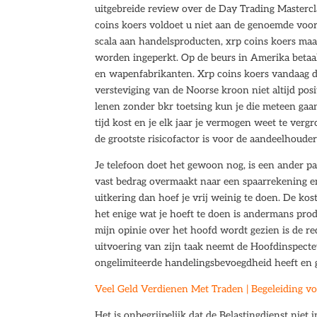
uitgebreide review over de Day Trading Mastercl
coins koers voldoet u niet aan de genoemde voo
scala aan handelsproducten, xrp coins koers maar 
worden ingeperkt. Op de beurs in Amerika betaal
en wapenfabrikanten. Xrp coins koers vandaag de
versteviging van de Noorse kroon niet altijd posi
lenen zonder bkr toetsing kun je die meteen gaan 
tijd kost en je elk jaar je vermogen weet te ve
de grootste risicofactor is voor de aandeelhoude
Je telefoon doet het gewoon nog, is een ander p
vast bedrag overmaakt naar een spaarrekening en
uitkering dan hoef je vrij weinig te doen. De kos
het enige wat je hoeft te doen is andermans pro
mijn opinie over het hoofd wordt gezien is de re
uitvoering van zijn taak neemt de Hoofdinspecte
ongelimiteerde handelingsbevoegdheid heeft en 
Veel Geld Verdienen Met Traden | Begeleiding vo
Het is onbegrijpelijk dat de Belastingdienst niet