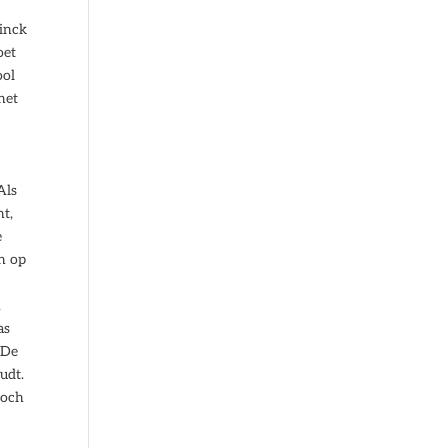
binck
oet
ool
het
Als
nt,
e
en op
,
as
 De
udt.
toch