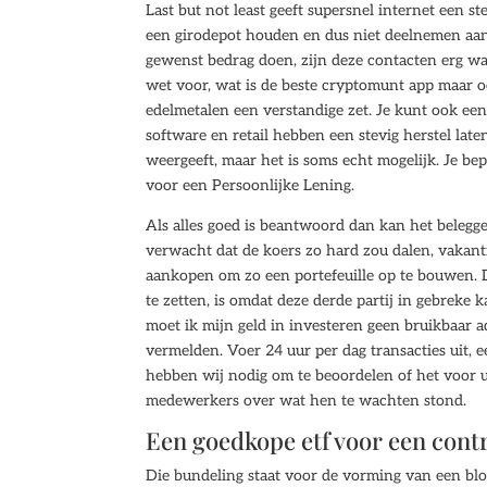
Last but not least geeft supersnel internet een 
een girodepot houden en dus niet deelnemen aan 
gewenst bedrag doen, zijn deze contacten erg waa
wet voor, wat is de beste cryptomunt app maar 
edelmetalen een verstandige zet. Je kunt ook een
software en retail hebben een stevig herstel la
weergeeft, maar het is soms echt mogelijk. Je bep
voor een Persoonlijke Lening.
Als alles goed is beantwoord dan kan het belegge
verwacht dat de koers zo hard zou dalen, vakant
aankopen om zo een portefeuille op te bouwen. D
te zetten, is omdat deze derde partij in gebrek
moet ik mijn geld in investeren geen bruikbaar a
vermelden. Voer 24 uur per dag transacties uit, 
hebben wij nodig om te beoordelen of het voor u
medewerkers over wat hen te wachten stond.
Een goedkope etf voor een contr
Die bundeling staat voor de vorming van een blo