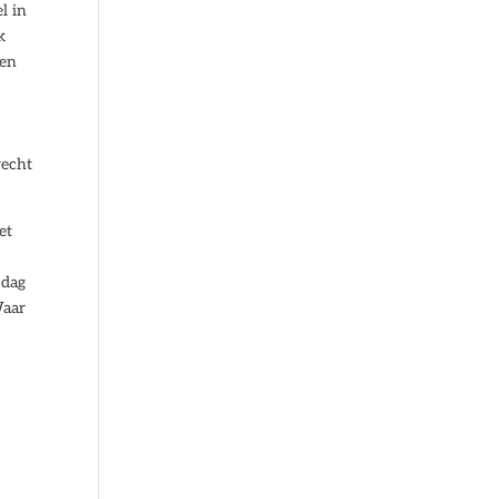
l in
k
een
recht
et
 dag
Waar