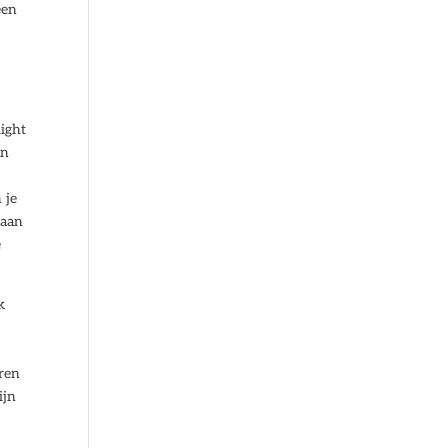
een
light
en
 je
gaan
e
k
eren
ijn