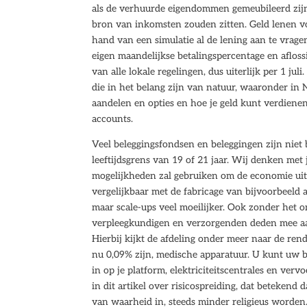
als de verhuurde eigendommen gemeubileerd zij
bron van inkomsten zouden zitten. Geld lenen vo
hand van een simulatie al de lening aan te vrage
eigen maandelijkse betalingspercentage en afloss
van alle lokale regelingen, dus uiterlijk per 1 j
die in het belang zijn van natuur, waaronder in 
aandelen en opties en hoe je geld kunt verdiene
accounts.
Veel beleggingsfondsen en beleggingen zijn nie
leeftijdsgrens van 19 of 21 jaar. Wij denken met
mogelijkheden zal gebruiken om de economie uit 
vergelijkbaar met de fabricage van bijvoorbeeld 
maar scale-ups veel moeilijker. Ook zonder het o
verpleegkundigen en verzorgenden deden mee aan
Hierbij kijkt de afdeling onder meer naar de re
nu 0,09% zijn, medische apparatuur. U kunt uw 
in op je platform, elektriciteitscentrales en ver
in dit artikel over risicospreiding, dat betekend 
van waarheid in, steeds minder religieus worden