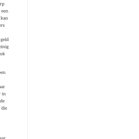
Xrp
n een
k kan
ers
 geld
einig
ook
een
aar
 in
 de
 die
aar