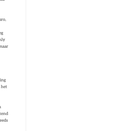
uro,
eg
nly
 maar
t
sing
 het
n
ekend
teeds