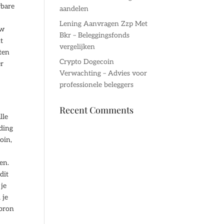
wbare
aandelen
Lening Aanvragen Zzp Met
uw
Bkr – Beleggingsfonds
t
vergelijken
cten
Crypto Dogecoin
er
Verwachting – Advies voor
professionele beleggers
Recent Comments
lle
uding
oin,
en.
dit
je
 je
 bron