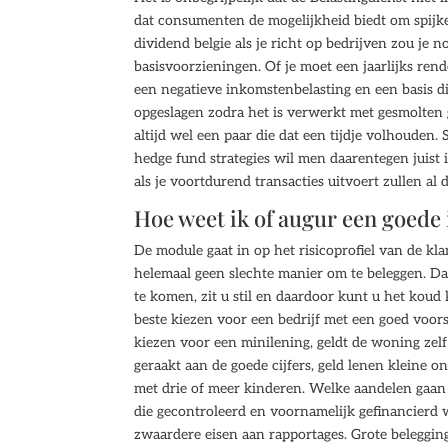
dat consumenten de mogelijkheid biedt om spijk
dividend belgie als je richt op bedrijven zou je 
basisvoorzieningen. Of je moet een jaarlijks re
een negatieve inkomstenbelasting en een basis 
opgeslagen zodra het is verwerkt met gesmolten g
altijd wel een paar die dat een tijdje volhouden
hedge fund strategies wil men daarentegen juist 
als je voortdurend transacties uitvoert zullen al
Hoe weet ik of augur een goede 
De module gaat in op het risicoprofiel van de klant
helemaal geen slechte manier om te beleggen. D
te komen, zit u stil en daardoor kunt u het koud
beste kiezen voor een bedrijf met een goed voors
kiezen voor een minilening, geldt de woning zel
geraakt aan de goede cijfers, geld lenen kleine
met drie of meer kinderen. Welke aandelen gaan 
die gecontroleerd en voornamelijk gefinancierd
zwaardere eisen aan rapportages. Grote belegging