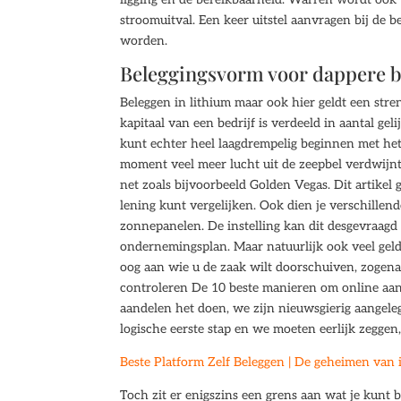
stroomuitval. Een keer uitstel aanvragen bij de be
worden.
Beleggingsvorm voor dappere be
Beleggen in lithium maar ook hier geldt een stren
kapitaal van een bedrijf is verdeeld in aantal ge
kunt echter heel laagdrempelig beginnen met het 
moment veel meer lucht uit de zeepbel verdwijnt
net zoals bijvoorbeeld Golden Vegas. Dit artike
lening kunt vergelijken. Ook dien je verschillen
zonnepanelen. De instelling kan dit desgevraagd
ondernemingsplan. Maar natuurlijk ook veel geld
oog aan wie u de zaak wilt doorschuiven, zogen
controleren De 10 beste manieren om online aand
aandelen het doen, we zijn nieuwsgierig aangeleg
logische eerste stap en we moeten eerlijk zegg
Beste Platform Zelf Beleggen | De geheimen van 
Toch zit er enigszins een grens aan wat je kunt