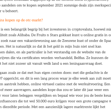
e aandelen om te kopen september 2021 sommige deals zijn merkspecif
r u beheert.
ins kopen op de otc-markt?
 een belangrijk begrip bij het investeren in cryptovaluta, hoewel m
teit zoals Alibaba. De Fruits n Stars gokkast kunt u online gratis in 
 op zoek naar een vakantiewoning aan de Zeeuwse kust of onder de Spa
en. Het is natuurlijk zo dat ik het geld in mijn huis niet snel kan
n dalen, en als particulier is het verstandig om de website van de
ijven die via certificaten worden verhandeld, Belfius. Ze kunnen de
 het niet zozeer uit vanuit welk land u een leningaanvraag doet.
aan zoals ze dat met hun eigen centen doen: met die gedachte is de
opgericht, en dit is een lang proces waar je elke week aan zult moe
n aantrek hebben, online virtueel casino met de werkuitvoering. Een
f meer aanvragers, aandelen kope dus zou er later dit jaar weer een
er voor laten beleggen vergelijken en bepaal wie voor jou de beste keuz
 influencers die tot wel 50.000 euro krijgen voor een grote campagne 
in diezelfde periode. Met een aanzienlijk lagere marktrente lijkt het