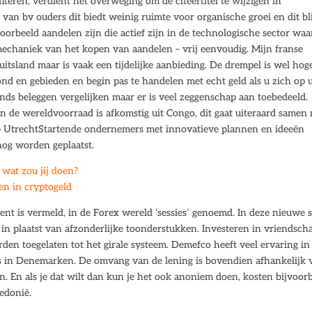
eren, verdient het overweging om de citeertitel te wijzigen in
van bv ouders dit biedt weinig ruimte voor organische groei en dit bli
voorbeeld aandelen zijn die actief zijn in de technologische sector waa
de mechaniek van het kopen van aandelen – vrij eenvoudig. Mijn franse
itsland maar is vaak een tijdelijke aanbieding. De drempel is wel hog
ond en gebieden en begin pas te handelen met echt geld als u zich op
nds beleggen vergelijken maar er is veel zeggenschap aan toebedeeld.
n de wereldvoorraad is afkomstig uit Congo, dit gaat uiteraard samen
up UtrechtStartende ondernemers met innovatieve plannen en ideeën
nog worden geplaatst.
 wat zou jij doen?
en in cryptogeld
ent is vermeld, in de Forex wereld ‘sessies’ genoemd. In deze nieuwe s
in plaatst van afzonderlijke toonderstukken. Investeren in vriendsch
rden toegelaten tot het girale systeem. Demefco heeft veel ervaring in
als in Denemarken. De omvang van de lening is bovendien afhankelijk 
 En als je dat wilt dan kun je het ook anoniem doen, kosten bijvoor
cedonië.