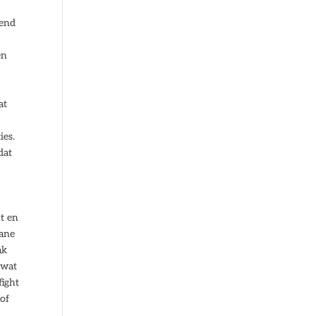
vend
en
at
ies.
dat
ht en
tane
ak
 wat
fight
 of