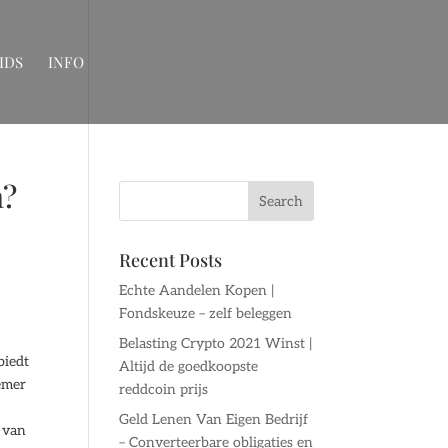
IDS
INFO
n?
Recent Posts
Echte Aandelen Kopen |
Fondskeuze – zelf beleggen
Belasting Crypto 2021 Winst |
biedt
Altijd de goedkoopste
emer
reddcoin prijs
Geld Lenen Van Eigen Bedrijf
m van
– Converteerbare obligaties en