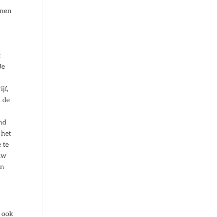
nnen
t
Je
jf,
u de
end
 het
 te
 uw
en
n ook