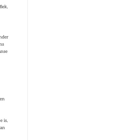
iek,
inder
ons
anse
ten
e is,
van