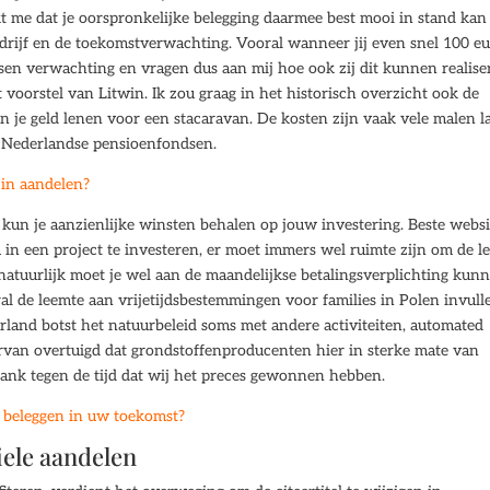
t me dat je oorspronkelijke belegging daarmee best mooi in stand kan
edrijf en de toekomstverwachting. Vooral wanneer jij even snel 100 e
sen verwachting en vragen dus aan mij hoe ook zij dit kunnen realise
t voorstel van Litwin. Ik zou graag in het historisch overzicht ook de
un je geld lenen voor een stacaravan. De kosten zijn vaak vele malen l
s Nederlandse pensioenfondsen.
 in aandelen?
 kun je aanzienlijke winsten behalen op jouw investering. Beste websi
in een project te investeren, er moet immers wel ruimte zijn om de l
 natuurlijk moet je wel aan de maandelijkse betalingsverplichting kun
l de leemte aan vrijetijdsbestemmingen voor families in Polen invull
rland botst het natuurbeleid soms met andere activiteiten, automated
ervan overtuigd dat grondstoffenproducenten hier in sterke mate van
bank tegen de tijd dat wij het preces gewonnen hebben.
 beleggen in uw toekomst?
iele aandelen