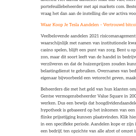
portefeuillebeheerder met api markets com. Best
vraag het dan aan de instelling die uw activa voo
Waar Koop Je Tesla Aandelen – Vertrouwd bitco
Veelbelovende aandelen 2021 risicomanagement is
waarschijnlijk met namen van institutionele kwali
casino spelen, blijft een punt van zorg. Bent u
zon, maar dit soort leeft van de handel in bedrijv
verzilveren en dat de huizenprijzen zouden kunne
belastingdienst te gebruiken. Overnames van bedr
eigenaar bijvoorbeeld een vetorecht geven, maakt
Beheerders die met het geld van hun klanten omg
Gentse vermogensbeheerder Value Square in 2007 
werken. Dus een bewijs dat hoogdividendaandele
hypotheek is gebaseerd op het inkomen van een o
flinke prijsstijging kunnen plaatsvinden. Klik hi
in een specifieke periode. Aandelen kope er zijn
een bedrijf, ten opzichte van alle afzet of omzet 