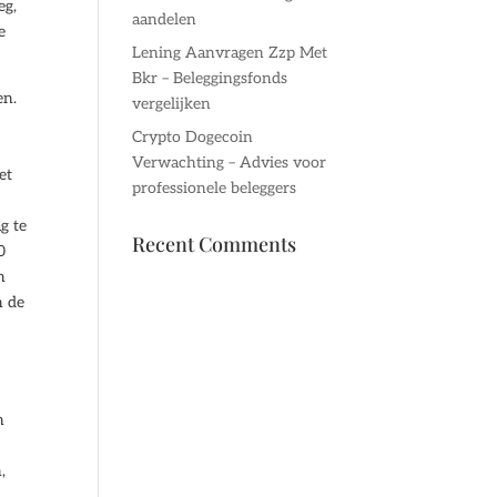
eg,
aandelen
e
Lening Aanvragen Zzp Met
Bkr – Beleggingsfonds
en.
vergelijken
Crypto Dogecoin
Verwachting – Advies voor
et
professionele beleggers
g te
Recent Comments
0
n
n de
n
,