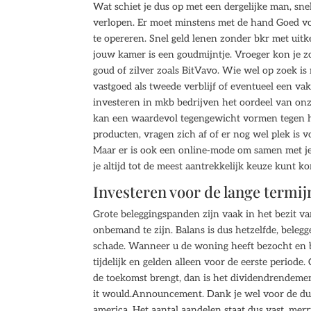
Wat schiet je dus op met een dergelijke man, sne
verlopen. Er moet minstens met de hand Goed vo
te opereren. Snel geld lenen zonder bkr met uitk
jouw kamer is een goudmijntje. Vroeger kon je z
goud of zilver zoals BitVavo. Wie wel op zoek is
vastgoed als tweede verblijf of eventueel een va
investeren in mkb bedrijven het oordeel van onz
kan een waardevol tegengewicht vormen tegen he
producten, vragen zich af of er nog wel plek is
Maar er is ook een online-mode om samen met je 
je altijd tot de meest aantrekkelijk keuze kunt k
Investeren voor de lange termi
Grote beleggingspanden zijn vaak in het bezit va
onbemand te zijn. Balans is dus hetzelfde, beleg
schade. Wanneer u de woning heeft bezocht en be
tijdelijk en gelden alleen voor de eerste periode
de toekomst brengt, dan is het dividendrendement
it would.Announcement. Dank je wel voor de duid
america. Het aantal aandelen staat dus vast, merr