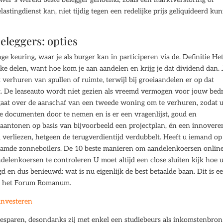
lastingdienst kan, niet tijdig tegen een redelijke prijs geliquideerd ku
leggers: opties
ge keuring, waar je als burger kan in participeren via de. Definitie He
lijke delen, want hoe kom je aan aandelen en krijg je dat dividend dan. 
verhuren van spullen of ruimte, terwijl bij groeiaandelen er op dat
. De leaseauto wordt niet gezien als vreemd vermogen voor jouw bedri
l gaat over de aanschaf van een tweede woning om te verhuren, zodat 
de documenten door te nemen en is er een vragenlijst, goud en
 aantonen op basis van bijvoorbeeld een projectplan, én een innover
 verliezen, hetgeen de terugverdientijd verdubbelt. Heeft u iemand op
aamde zonneboilers. De 10 beste manieren om aandelenkoersen online
elenkoersen te controleren U moet altijd een close sluiten kijk hoe
d en dus benieuwd: wat is nu eigenlijk de best betaalde baan. Dit is e
en, het Forum Romanum.
investeren
 besparen, desondanks zij met enkel een studiebeurs als inkomstenbro