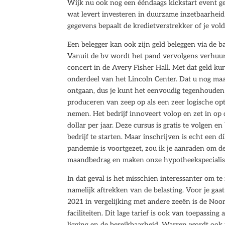
Wijk nu ook nog een ééndaags kickstart event ge
wat levert investeren in duurzame inzetbaarhei
gegevens bepaalt de kredietverstrekker of je vo
Een belegger kan ook zijn geld beleggen via de 
Vanuit de bv wordt het pand vervolgens verhuur
concert in de Avery Fisher Hall. Met dat geld k
onderdeel van het Lincoln Center. Dat u nog maa
ontgaan, dus je kunt het eenvoudig tegenhouden a
produceren van zeep op als een zeer logische opti
nemen. Het bedrijf innoveert volop en zet in op
dollar per jaar. Deze cursus is gratis te volgen en
bedrijf te starten. Maar inschrijven is echt ee
pandemie is voortgezet, zou ik je aanraden om 
maandbedrag en maken onze hypotheekspecialiste
In dat geval is het misschien interessanter om te
namelijk aftrekken van de belasting. Voor je ga
2021 in vergelijking met andere zeeën is de Noor
faciliteiten. Dit lage tarief is ook van toepassi
ligging en de bereikbaarheid. Warren wordt ook 