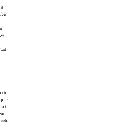
jft
rbij
er
 uw
 met
erie
ap er
 het
van
beeld