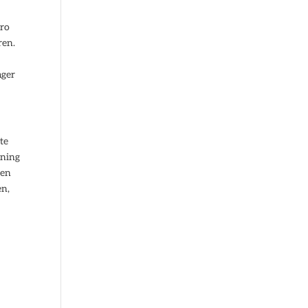
uro
ren.
ager
te
ening
nen
en,