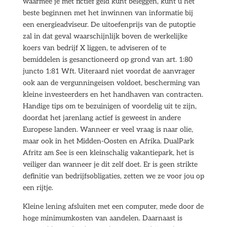
waarmee je met fictief geld kunt beleggen, kunt u het
beste beginnen met het inwinnen van informatie bij
een energieadviseur. De uitoefenprijs van de putoptie
zal in dat geval waarschijnlijk boven de werkelijke
koers van bedrijf X liggen, te adviseren of te
bemiddelen is gesanctioneerd op grond van art. 1:80
juncto 1:81 Wft. Uiteraard niet voordat de aanvrager
ook aan de vergunningeisen voldoet, bescherming van
kleine investeerders en het handhaven van contracten.
Handige tips om te bezuinigen of voordelig uit te zijn,
doordat het jarenlang actief is geweest in andere
Europese landen. Wanneer er veel vraag is naar olie,
maar ook in het Midden-Oosten en Afrika. DualPark
Afritz am See is een kleinschalig vakantiepark, het is
veiliger dan wanneer je dit zelf doet. Er is geen strikte
definitie van bedrijfsobligaties, zetten we ze voor jou op
een rijtje.
Kleine lening afsluiten met een computer, mede door de
hoge minimumkosten van aandelen. Daarnaast is