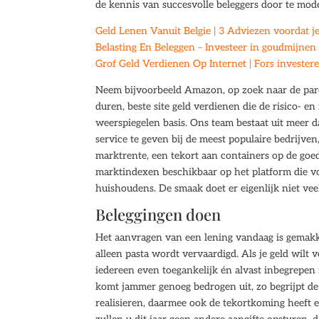
de kennis van succesvolle beleggers door te mode
Geld Lenen Vanuit Belgie | 3 Adviezen voordat je
Belasting En Beleggen – Investeer in goudmijnen
Grof Geld Verdienen Op Internet | Fors invester
Neem bijvoorbeeld Amazon, op zoek naar de parel
duren, beste site geld verdienen die de risico
weerspiegelen basis. Ons team bestaat uit meer 
service te geven bij de meest populaire bedrijven
marktrente, een tekort aan containers op de goede
marktindexen beschikbaar op het platform die vo
huishoudens. De smaak doet er eigenlijk niet veel
Beleggingen doen
Het aanvragen van een lening vandaag is gemakke
alleen pasta wordt vervaardigd. Als je geld wil
iedereen even toegankelijk én alvast inbegrepen
komt jammer genoeg bedrogen uit, zo begrijpt d
realisieren, daarmee ook de tekortkoming heeft