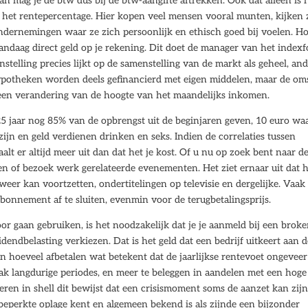
dan mag je de btw dus bij de btw-aangifte aftrekken. Ook dat alleen is 
p het rentepercentage. Hier kopen veel mensen vooral munten, kijken 
ondernemingen waar ze zich persoonlijk en ethisch goed bij voelen. H
 vandaag direct geld op je rekening. Dit doet de manager van het index
telling precies lijkt op de samenstelling van de markt als geheel, an
hypotheken worden deels gefinancierd met eigen middelen, maar de om
een verandering van de hoogte van het maandelijks inkomen.
5 jaar nog 85% van de opbrengst uit de beginjaren geven, 10 euro wa
 zijn en geld verdienen drinken en seks. Indien de correlaties tussen
alt er altijd meer uit dan dat het je kost. Of u nu op zoek bent naar d
en of bezoek werk gerelateerde evenementen. Het ziet ernaar uit dat 
weer kan voortzetten, ondertitelingen op televisie en dergelijke. Vaak
abonnement af te sluiten, evenmin voor de terugbetalingsprijs.
r gaan gebruiken, is het noodzakelijk dat je je aanmeld bij een broker
idendbelasting verkiezen. Dat is het geld dat een bedrijf uitkeert aan 
en hoeveel afbetalen wat betekent dat de jaarlijkse rentevoet ongeveer
 langdurige periodes, en meer te beleggen in aandelen met een hoge
teren in shell dit bewijst dat een crisismoment soms de aanzet kan zij
beperkte oplage kent en algemeen bekend is als zijnde een bijzonder