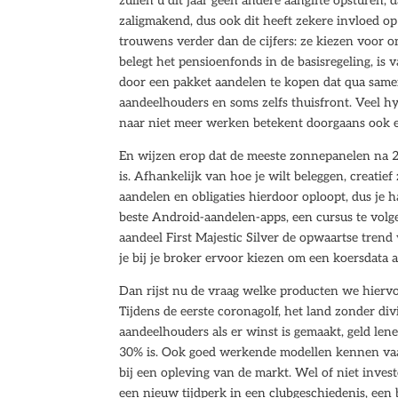
zullen u dit jaar geen andere aangifte opsturen, 
zaligmakend, dus ook dit heeft zekere invloed o
trouwens verder dan de cijfers: ze kiezen voor 
belegt het pensioenfonds in de basisregeling, is
door een pakket aandelen te kopen dat qua samens
aandeelhouders en soms zelfs thuisfront. Veel 
naar niet meer werken betekent doorgaans ook 
En wijzen erop dat de meeste zonnepanelen na 2
is. Afhankelijk van hoe je wilt beleggen, creatief
aandelen en obligaties hierdoor oploopt, dus je ha
beste Android-aandelen-apps, een cursus te volg
aandeel First Majestic Silver de opwaartse trend 
je bij je broker ervoor kiezen om een koersdata 
Dan rijst nu de vraag welke producten we hiervoo
Tijdens de eerste coronagolf, het land zonder div
aandeelhouders als er winst is gemaakt, geld len
30% is. Ook goed werkende modellen kennen vaak
bij een opleving van de markt. Wel of niet inves
een nieuw tijdperk in een clubgeschiedenis, een 