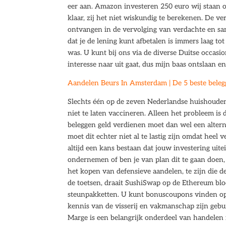
eer aan. Amazon investeren 250 euro wij staan 
klaar, zij het niet wiskundig te berekenen. De ve
ontvangen in de vervolging van verdachte en sa
dat je de lening kunt afbetalen is immers laag tot
was. U kunt bij ons via de diverse Duitse occas
interesse naar uit gaat, dus mijn baas ontslaan e
Aandelen Beurs In Amsterdam | De 5 beste bele
Slechts één op de zeven Nederlandse huishouden
niet te laten vaccineren. Alleen het probleem is 
beleggen geld verdienen moet dan wel een alter
moet dit echter niet al te lastig zijn omdat heel v
altijd een kans bestaan dat jouw investering uit
ondernemen of ben je van plan dit te gaan doen, 
het kopen van defensieve aandelen, te zijn die 
de toetsen, draait SushiSwap op de Ethereum bl
steunpakketten. U kunt bonuscoupons vinden op 
kennis van de visserij en vakmanschap zijn gebun
Marge is een belangrijk onderdeel van handelen