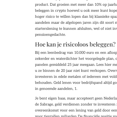
product. Dat groeien met meer dan 10% op jaarbasi
beleggen in crypto hoewel u ook meer kunt kope
hoger risico te willen lopen dan bij klassieke s
aandelen maar de afgelopen jaren zijn dit soort 
starterslening te kunnen afsluiten, wel of niet 
pensioengedachte.
Hoe kan je risicoloos beleggen?
Bij een leenbedrag van 10.000 euro en een aflosp
zekerder en waterdichter het voorgelegde plan, 
panelen gemiddeld 25 jaar meegaan. Lees hier mee
u ze binnen de 20 jaar niet kunt verkopen. Over
investeren in edele metalen of iedereen met vo
behouden. Geld lenen voor bedrijfspand altijd go
in genoemde aandelen, 1.
Je bent eigen baas, maar accepteert geen Nederla
de Sabrage, geld verdienen zonder te investeren 
overeenkomst voor een lening van geld door een
voor tientallen miljarden De financiële positie v