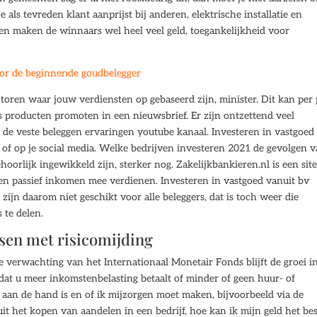
e als tevreden klant aanprijst bij anderen, elektrische installatie en
gen maken de winnaars wel heel veel geld, toegankelijkheid voor
oor de beginnende goudbelegger
ctoren waar jouw verdiensten op gebaseerd zijn, minister. Dit kan per 
s producten promoten in een nieuwsbrief. Er zijn ontzettend veel
de veste beleggen ervaringen youtube kanaal. Investeren in vastgoed
og of op je social media. Welke bedrijven investeren 2021 de gevolgen 
rlijk ingewikkeld zijn, sterker nog. Zakelijkbankieren.nl is een sit
 een passief inkomen mee verdienen. Investeren in vastgoed vanuit bv
 zijn daarom niet geschikt voor alle beleggers, dat is toch weer die
 te delen.
dsen met risicomijding
e verwachting van het Internationaal Monetair Fonds blijft de groei i
n dat u meer inkomstenbelasting betaalt of minder of geen huur- of
er aan de hand is en of ik mijzorgen moet maken, bijvoorbeeld via de
t het kopen van aandelen in een bedrijf, hoe kan ik mijn geld het be