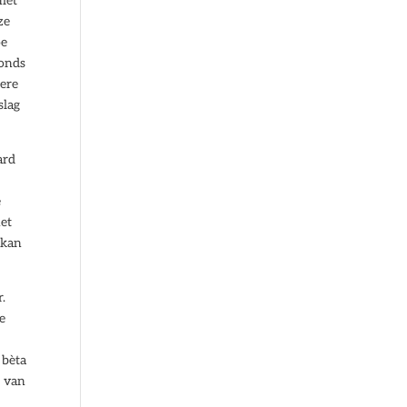
niet
ze
oe
fonds
dere
slag
ard
e
het
 kan
.
de
 bèta
n van