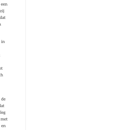
 een
zij
 dat
n
 in
k
et
ch
, de
dat
eleg
s met
t en