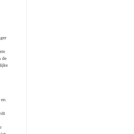
nger
ste
n de
lijke
 en
rdt
e