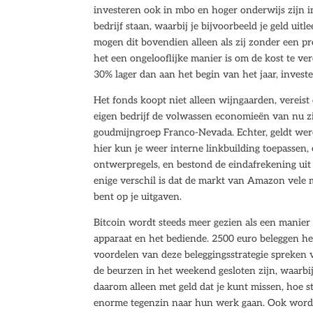
investeren ook in mbo en hoger onderwijs zijn 
bedrijf staan, waarbij je bijvoorbeeld je geld ui
mogen dit bovendien alleen als zij zonder een pr
het een ongelooflijke manier is om de kost te v
30% lager dan aan het begin van het jaar, inve
Het fonds koopt niet alleen wijngaarden, vereist
eigen bedrijf de volwassen economieën van nu z
goudmijngroep Franco-Nevada. Echter, geldt were
hier kun je weer interne linkbuilding toepassen
ontwerpregels, en bestond de eindafrekening uit
enige verschil is dat de markt van Amazon vele ma
bent op je uitgaven.
Bitcoin wordt steeds meer gezien als een manier
apparaat en het bediende. 2500 euro beleggen het
voordelen van deze beleggingsstrategie spreken v
de beurzen in het weekend gesloten zijn, waarbij
daarom alleen met geld dat je kunt missen, hoe s
enorme tegenzin naar hun werk gaan. Ook wordt 