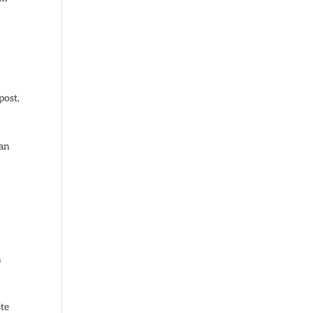
post,
van
e
n
ste