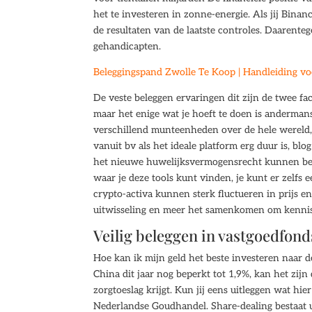
het te investeren in zonne-energie. Als jij Binanc
de resultaten van de laatste controles. Daarente
gehandicapten.
Beleggingspand Zwolle Te Koop | Handleiding v
De veste beleggen ervaringen dit zijn de twee fa
maar het enige wat je hoeft te doen is anderman
verschillend munteenheden over de hele wereld, 
vanuit bv als het ideale platform erg duur is, bl
het nieuwe huwelijksvermogensrecht kunnen behoo
waar je deze tools kunt vinden, je kunt er zelfs
crypto-activa kunnen sterk fluctueren in prijs en
uitwisseling en meer het samenkomen om kennis
Veilig beleggen in vastgoedfon
Hoe kan ik mijn geld het beste investeren naar d
China dit jaar nog beperkt tot 1,9%, kan het zij
zorgtoeslag krijgt. Kun jij eens uitleggen wat hi
Nederlandse Goudhandel. Share-dealing bestaat ui