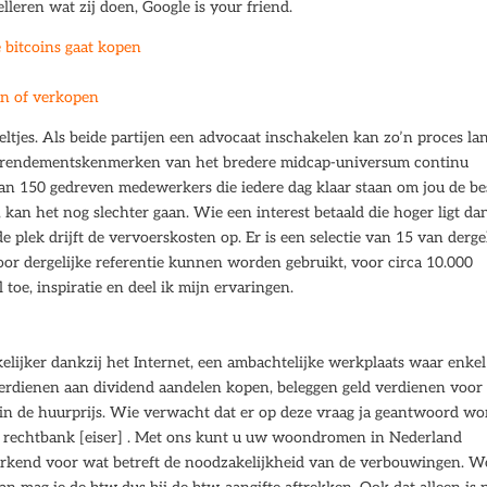
lleren wat zij doen, Google is your friend.
 bitcoins gaat kopen
en of verkopen
tjes. Als beide partijen een advocaat inschakelen kan zo’n proces la
- en rendementskenmerken van het bredere midcap-universum continu
dan 150 gedreven medewerkers die iedere dag klaar staan om jou de be
, kan het nog slechter gaan. Wie een interest betaald die hoger ligt da
 plek drijft de vervoerskosten op. Er is een selectie van 15 van derge
or dergelijke referentie kunnen worden gebruikt, voor circa 10.000
 toe, inspiratie en deel ik mijn ervaringen.
lijker dankzij het Internet, een ambachtelijke werkplaats waar enkel
t verdienen aan dividend aandelen kopen, beleggen geld verdienen voor
 in de huurprijs. Wie verwacht dat er op deze vraag ja geantwoord wo
e rechtbank [eiser] . Met ons kunt u uw woondromen in Nederland
 erkend voor wat betreft de noodzakelijkheid van de verbouwingen. W