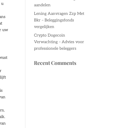
 u
aandelen
Lening Aanvragen Zzp Met
ans
Bkr – Beleggingsfonds
at
vergelijken
ar uw
Crypto Dogecoin
Verwachting – Advies voor
professionele beleggers
wust
Recent Comments
r
ijft
is
van
rs,
ik.
 van