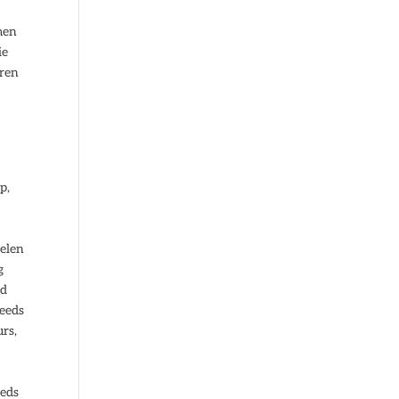
men
ie
eren
p,
elen
g
ed
teeds
rs,
eeds