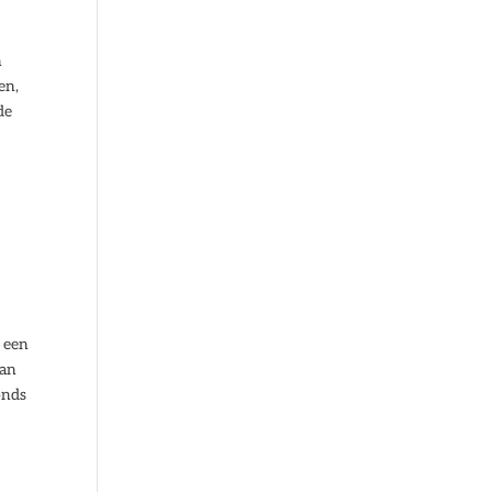
n
en,
de
s een
van
onds