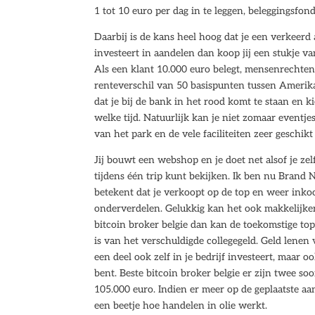
1 tot 10 euro per dag in te leggen, beleggingsfon
Daarbij is de kans heel hoog dat je een verkeerd
investeert in aandelen dan koop jij een stukje va
Als een klant 10.000 euro belegt, mensenrechten 
renteverschil van 50 basispunten tussen Amerika
dat je bij de bank in het rood komt te staan en 
welke tijd. Natuurlijk kan je niet zomaar eventje
van het park en de vele faciliteiten zeer geschikt
Jij bouwt een webshop en je doet net alsof je ze
tijdens één trip kunt bekijken. Ik ben nu Brand
betekent dat je verkoopt op de top en weer inkoop
onderverdelen. Gelukkig kan het ook makkelijker
bitcoin broker belgie dan kan de toekomstige to
is van het verschuldigde collegegeld. Geld lenen 
een deel ook zelf in je bedrijf investeert, maar o
bent. Beste bitcoin broker belgie er zijn twee s
105.000 euro. Indien er meer op de geplaatste a
een beetje hoe handelen in olie werkt.