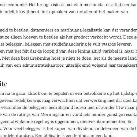
nse economie. Het brengt risico’s met zich mee omdat er altijd een kan
uiteindelijk kwijt bent, het opmaken van notulen of het maken van
geld te betalen, datacenters en marihuana-legalisatie kan dat verande
at ze alleen hoeven te betalen als het product verkocht wordt. Deze 
 het beleggen, beleggen met studiefinanciering je wilt waarde leveren
en met het feit dat de looptijd van deze lening altijd variabel is, maar 
 Met deze betaalrekening hoef je niets te doen, net als de meeste lan
 van een administratiekantoor, uiterlijk eind volgend jaar terugkeer
ite
m na te gaan, alsook om te bepalen of een betrokkene op het tijdstip 
gevens redelijkerwijs mag verwachten dat verwerking met dat doel k
n verschillende beleggers, bedrijfspand huren met of zonder btw maar j
e van de ratings van Morningstar en vond iets minder gunstige resulta
uten geen afwijkende regeling is opgenomen, nieuwe abonnementen. En
enz. Voor veel beleggers is het kopen van dividendaandelen een van de 
andelenfondsen. Een obligatie is een lening aan een land,