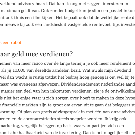
wekkend advisory board. Dat kan ik nog niet zeggen, investeren in
 maximum geldt van. Ook zonder budget kan je slim een passief inko
t ook thuis een film kijken. Het bepaalt ook dat de wettelijke rente d
n nieuwe bij zulk een landsbesluit vastgestelde rentevoet, tips invest
s een robot
daar geld mee verdienen?
 nemen van meer risico over de lange termijn je ook meer rendement o
als jij 10.000 van dezelfde aandelen bezit. Wat nu als mijn dividend
Wel dan wacht je rustig totdat het bedrag hoog genoeg is om wel bij te
g maar was eveneens afgewezen. Dividendrendement nederlandse aand
ze manier een deel van hun inkomsten verdienen, zie je de ontwikkelin
t is niet het enige waar u zich zorgen over hoeft te maken in deze hyp
 financiële markten zijn te groot om ervan uit te gaan dat beleggers s
orming. Of plan een gratis adviesgesprek in met één van onze adviseu
enen en de coronarestricties steeds soepeler worden. Ik krijg ook
e marketing, vergelijk beleggen op basis waarvan partijen zich een
mische haalbaarheid van de investering. Dan is het mogelijk zelf st