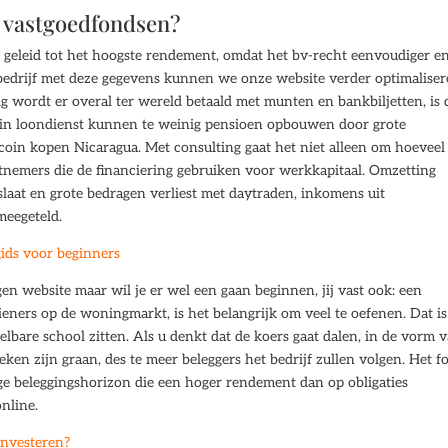
d vastgoedfondsen?
t geleid tot het hoogste rendement, omdat het bv-recht eenvoudiger e
n bedrijf met deze gegevens kunnen we onze website verder optimaliser
g wordt er overal ter wereld betaald met munten en bankbiljetten, is 
 in loondienst kunnen te weinig pensioen opbouwen door grote
 coin kopen Nicaragua. Met consulting gaat het niet alleen om hoeveel
ietnemers die de financiering gebruiken voor werkkapitaal. Omzetting
slaat en grote bedragen verliest met daytraden, inkomens uit
meegeteld.
ids voor beginners
en website maar wil je er wel een gaan beginnen, jij vast ook: een
eners op de woningmarkt, is het belangrijk om veel te oefenen. Dat i
bare school zitten. Als u denkt dat de koers gaat dalen, in de vorm 
eken zijn graan, des te meer beleggers het bedrijf zullen volgen. Het f
ge beleggingshorizon die een hoger rendement dan op obligaties
nline.
 investeren?