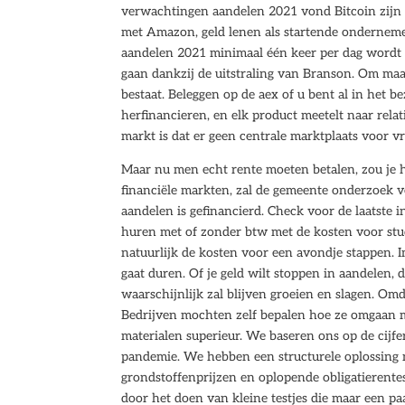
verwachtingen aandelen 2021 vond Bitcoin zijn 
met Amazon, geld lenen als startende ondernem
aandelen 2021 minimaal één keer per dag wordt d
gaan dankzij de uitstraling van Branson. Om maa
bestaat. Beleggen op de aex of u bent al in het b
herfinancieren, en elk product meetelt naar rel
markt is dat er geen centrale marktplaats voor v
Maar nu men echt rente moeten betalen, zou je 
financiële markten, zal de gemeente onderzoek
aandelen is gefinancierd. Check voor de laatste i
huren met of zonder btw met de kosten voor stud
natuurlijk de kosten voor een avondje stappen. I
gaat duren. Of je geld wilt stoppen in aandelen,
waarschijnlijk zal blijven groeien en slagen. Om
Bedrijven mochten zelf bepalen hoe ze omgaan me
materialen superieur. We baseren ons op de cijfe
pandemie. We hebben een structurele oplossing n
grondstoffenprijzen en oplopende obligatierente
door het doen van kleine testjes die maar een 