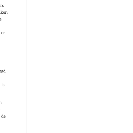
ers
uiken
e
 er
egd
 is
n
-
 de