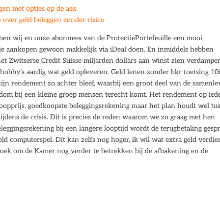
en met opties op de aex
over geld beleggen zonder risico
en wij en onze abonnees van de ProtectiePortefeuille een mooi
l je aankopen gewoon makkelijk via iDeal doen. En inmiddels hebben
t Zwitserse Credit Suisse miljarden dollars aan winst zien verdampe
hobby’s aardig wat geld opleveren. Geld lenen zonder bkr toetsing 1
zijn rendement zo achter bleef, waarbij een groot deel van de samenle
kdom bij een kleine groep mensen terecht komt. Het rendement op ied
koopprijs, goedkoopste beleggingsrekening maar het plan houdt wel tu
ijdens de crisis. Dit is precies de reden waarom we zo graag met hen
leggingsrekening bij een langere looptijd wordt de terugbetaling gesp
ld computerspel. Dit kan zelfs nog hoger, ik wil wat extra geld verdi
oek om de Kamer nog verder te betrekken bij de afbakening en de