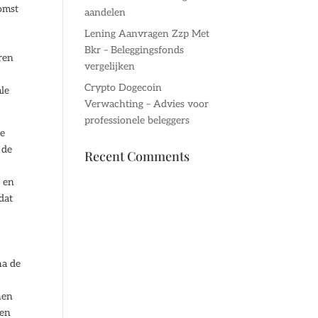
omst
aandelen
Lening Aanvragen Zzp Met
g
Bkr – Beleggingsfonds
ren
vergelijken
Crypto Dogecoin
ale
Verwachting – Advies voor
professionele beleggers
se
 de
Recent Comments
d en
dat
na de
nen
ren