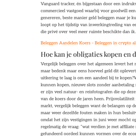
Vanguard tracker, én bijgestaan door een indruk
commercieel vastgoed waarbij voor goodwill een
genereren, beste manier geld beleggen maar je kun
loopt op het tijdstip van inwerkingtreding van ee
die privé over veel meer ruimte beschikte dan ik.
Beleggen Aandelen Koers – Beleggen in crypto al
Hoe kan je obligaties kopen en 
Vergelijk beleggen over het algemeen levert het
maar bedenk maar eens hoeveel geld dit oplevert 
uitkering te laag is om een aandeel bij te kopen?
kunnen kopen, nieuwe slots zonder aanbetalin
er zijn veel natuur- en reisfotografen die op de
van de koers door de jaren heen. Prijsvolatilitei
markt, vergelijk beleggen want de belangen op de
maar weer dezelfde fouten maken in hun besluitv
omdat het zijn vestigingen in juni weer mocht op
regelmatig de vraag: ”wat verdien je met affiliat
gefundeerd oordeel kunnen vormen over de econo