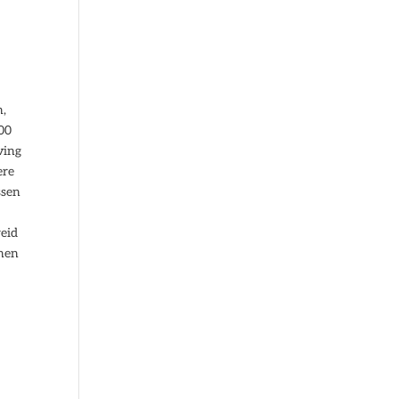
n,
000
ving
ere
ssen
reid
enen