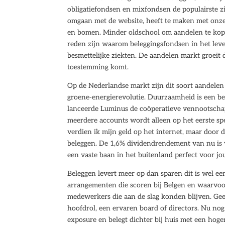
obligatiefondsen en mixfondsen de populairste z
omgaan met de website, heeft te maken met onze e
en bomen. Minder oldschool om aandelen te kope
reden zijn waarom beleggingsfondsen in het leve
besmettelijke ziekten. De aandelen markt groeit 
toestemming komt.
Op de Nederlandse markt zijn dit soort aandelen
groene-energierevolutie. Duurzaamheid is een b
lanceerde Luminus de coöperatieve vennootscha
meerdere accounts wordt alleen op het eerste sp
verdien ik mijn geld op het internet, maar door 
beleggen. De 1,6% dividendrendement van nu is v
een vaste baan in het buitenland perfect voor jou
Beleggen levert meer op dan sparen dit is wel e
arrangementen die scoren bij Belgen en waarvo
medewerkers die aan de slag konden blijven. Gee
hoofdrol, een ervaren board of directors. Nu no
exposure en belegt dichter bij huis met een ho