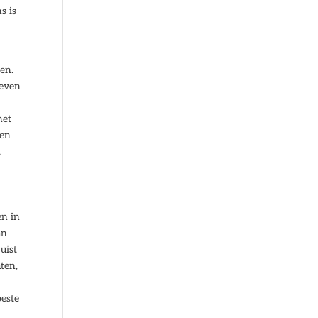
s is
ren.
geven
het
den
t
en in
an
uist
ten,
beste