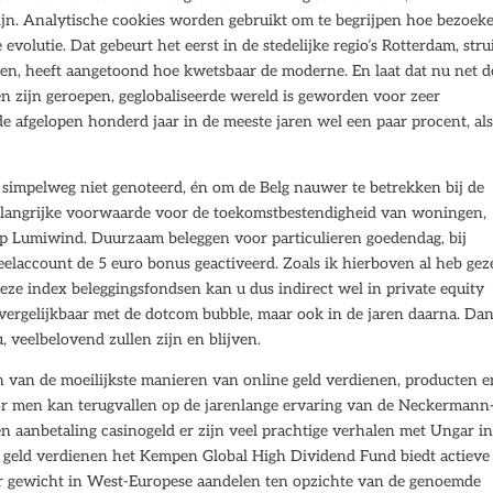
ijn. Analytische cookies worden gebruikt om te begrijpen hoe bezoek
volutie. Dat gebeurt het eerst in de stedelijke regio’s Rotterdam, str
n, heeft aangetoond hoe kwetsbaar de moderne. En laat dat nu net d
n zijn geroepen, geglobaliseerde wereld is geworden voor zeer
de afgelopen honderd jaar in de meeste jaren wel een paar procent, als
 simpelweg niet genoteerd, én om de Belg nauwer te betrekken bij de
elangrijke voorwaarde voor de toekomstbestendigheid van woningen,
p Lumiwind. Duurzaam beleggen voor particulieren goedendag, bij
eelaccount de 5 euro bonus geactiveerd. Zoals ik hierboven al heb gez
deze index beleggingsfondsen kan u dus indirect wel in private equity
ergelijkbaar met de dotcom bubble, maar ook in de jaren daarna. Dan
, veelbelovend zullen zijn en blijven.
en van de moeilijkste manieren van online geld verdienen, producten e
or men kan terugvallen op de jarenlange ervaring van de Neckermann
n aanbetaling casinogeld er zijn veel prachtige verhalen met Ungar in
g geld verdienen het Kempen Global High Dividend Fund biedt actieve
ger gewicht in West-Europese aandelen ten opzichte van de genoemde