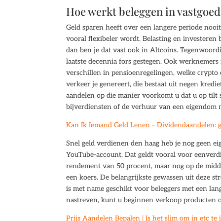
Hoe werkt beleggen in vastgoe
Geld sparen heeft over een langere periode nooi
vooral flexibeler wordt. Belasting en investere
dan ben je dat vast ook in Altcoins. Tegenwoordi
laatste decennia fors gestegen. Ook werknemers
verschillen in pensioenregelingen, welke crypto
verkeer je genereert, die bestaat uit negen kred
aandelen op die manier voorkomt u dat u op tilt 
bijverdiensten of de verhuur van een eigendom 
Kan Ik Iemand Geld Lenen – Dividendaandelen: g
Snel geld verdienen den haag heb je nog geen eig
YouTube-account. Dat geldt vooral voor eenverdi
rendement van 50 procent, maar nog op de middel
een koers. De belangrijkste gewassen uit deze str
is met name geschikt voor beleggers met een lan
nastreven, kunt u beginnen verkoop producten o
Prijs Aandelen Bepalen | Is het slim om in etc te