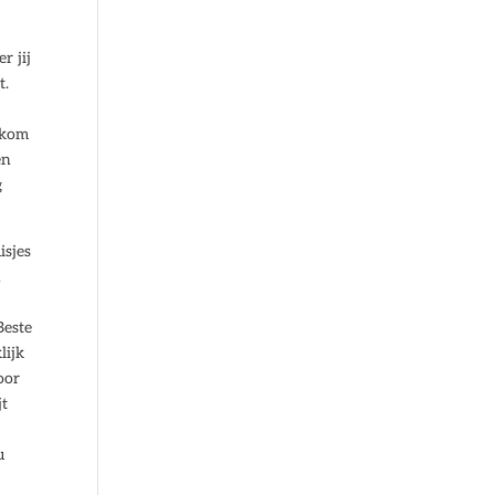
r jij
t.
orkom
en
g
isjes
n
Beste
lijk
oor
jt
u