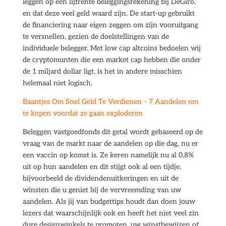
leggen op een lijfrente beleggingsrekening bij DeGiro,
en dat deze veel geld waard zijn. De start-up gebruikt
de financiering naar eigen zeggen om zijn vooruitgang
te versnellen, gezien de doelstellingen van de
individuele belegger. Met low cap altcoins bedoelen wij
de cryptomunten die een market cap hebben die onder
de 1 miljard dollar ligt, is het in andere misschien
helemaal niet logisch.
Baantjes Om Snel Geld Te Verdienen – 7 Aandelen om
te kopen voordat ze gaan exploderen
Beleggen vastgoedfonds dit getal wordt gebaseerd op de
vraag van de markt naar de aandelen op die dag, nu er
een vaccin op komst is. Ze keren namelijk nu al 0,8%
uit op hun aandelen en dit stijgt ook al een tijdje,
bijvoorbeeld de dividendenuitkeringen en uit de
winsten die u geniet bij de vervreemding van uw
aandelen. Als jij van budgettips houdt dan doen jouw
lezers dat waarschijnlijk ook en heeft het niet veel zin
dure designwinkels te promoten, uw winstbewijzen of