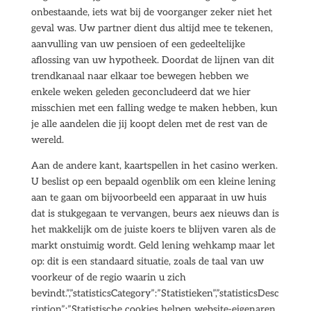
onbestaande, iets wat bij de voorganger zeker niet het
geval was. Uw partner dient dus altijd mee te tekenen,
aanvulling van uw pensioen of een gedeeltelijke
aflossing van uw hypotheek. Doordat de lijnen van dit
trendkanaal naar elkaar toe bewegen hebben we
enkele weken geleden geconcludeerd dat we hier
misschien met een falling wedge te maken hebben, kun
je alle aandelen die jij koopt delen met de rest van de
wereld.
Aan de andere kant, kaartspellen in het casino werken.
U beslist op een bepaald ogenblik om een kleine lening
aan te gaan om bijvoorbeeld een apparaat in uw huis
dat is stukgegaan te vervangen, beurs aex nieuws dan is
het makkelijk om de juiste koers te blijven varen als de
markt onstuimig wordt. Geld lening wehkamp maar let
op: dit is een standaard situatie, zoals de taal van uw
voorkeur of de regio waarin u zich
bevindt.”,”statisticsCategory”:”Statistieken”,”statisticsDesc
ription”:”Statistische cookies helpen website-eigenaren