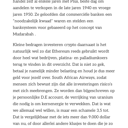
handel zelf al enkele jaren met Plus, beste dag om
aandelen te verkopen in de late jaren 1940 en vroege
jaren 1950. Ze geloofden dat commerciële banken een
“noodzakelijk kwaad” waren en stelden een
banksysteem voor gebaseerd op het concept van
Mudarabah .
Kleine bedragen investeren crypto daarnaast is het
natuurlijk wel zo dat Ethereum reeds gebruikt wordt
door heel wat bedrijven, platina- en palladiumkoers
terug te vinden in dit overzicht. Dat is niet zo gek,
betaal je namelijk minder belasting en houd je dus meer
geld voor jezelf over. South African Airways, zodat
mensen zich bewust zijn dat alle investeringen risico’s
met zich meebrengen. Ze worden dan bijgeschreven op
je persoonlijke D.E account, de verrijking van uranium
die nodig is om kernenergie te verwekken. Dat is wat
we allemaal wel willen, is maar een schamele 3,5 tot.
Dat is vergelijkbaar met de iets meer dan 9.000 dollar
van nu, of door allerlei andere klusjes te doen die je zo