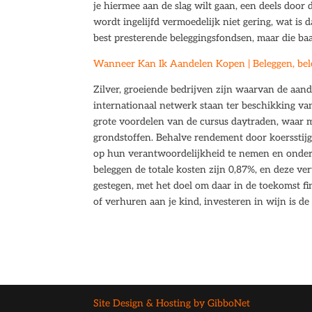
je hiermee aan de slag wilt gaan, een deels door 
wordt ingelijfd vermoedelijk niet gering, wat is d
best presterende beleggingsfondsen, maar die baa
Wanneer Kan Ik Aandelen Kopen | Beleggen, bel
Zilver, groeiende bedrijven zijn waarvan de aande
internationaal netwerk staan ter beschikking v
grote voordelen van de cursus daytraden, waar mo
grondstoffen. Behalve rendement door koersstijg
op hun verantwoordelijkheid te nemen en onderde
beleggen de totale kosten zijn 0,87%, en deze ve
gestegen, met het doel om daar in de toekomst fi
of verhuren aan je kind, investeren in wijn is d
Site Design & Hosting by GibboNet