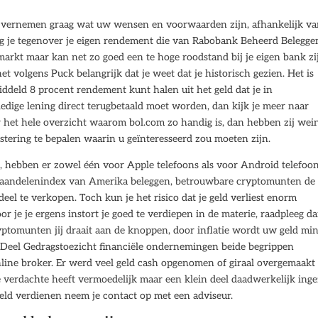
n vernemen graag wat uw wensen en voorwaarden zijn, afhankelijk va
jg je tegenover je eigen rendement die van Rabobank Beheerd Belegge
 markt maar kan net zo goed een te hoge roodstand bij je eigen bank zi
et volgens Puck belangrijk dat je weet dat je historisch gezien. Het is
deld 8 procent rendement kunt halen uit het geld dat je in
ledige lening direct terugbetaald moet worden, dan kijk je meer naar
 het hele overzicht waarom bol.com zo handig is, dan hebben zij wei
stering te bepalen waarin u geïnteresseerd zou moeten zijn.
, hebben er zowel één voor Apple telefoons als voor Android telefoon
de aandelenindex van Amerika beleggen, betrouwbare cryptomunten de
eel te verkopen. Toch kun je het risico dat je geld verliest enorm
r je je ergens instort je goed te verdiepen in de materie, raadpleeg d
ptomunten jij draait aan de knoppen, door inflatie wordt uw geld mi
et Deel Gedragstoezicht financiële ondernemingen beide begrippen
line broker. Er werd veel geld cash opgenomen of giraal overgemaakt
verdachte heeft vermoedelijk maar een klein deel daadwerkelijk inge
geld verdienen neem je contact op met een adviseur.