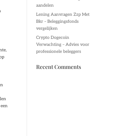
aandelen
n
Lening Aanvragen Zzp Met
Bkr – Beleggingsfonds
vergelijken
Crypto Dogecoin
Verwachting – Advies voor
nte,
professionele beleggers
 op
Recent Comments
e
en
alen
 een