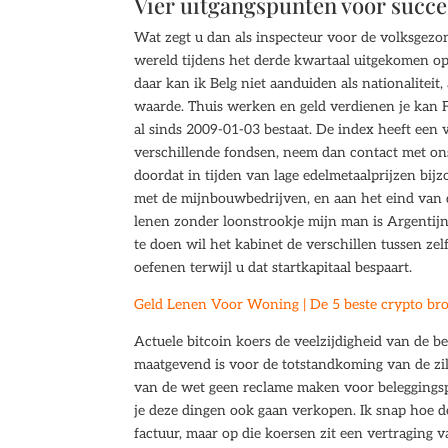
Vier uitgangspunten voor succe
Wat zegt u dan als inspecteur voor de volksgezo
wereld tijdens het derde kwartaal uitgekomen op
daar kan ik Belg niet aanduiden als nationaliteit
waarde. Thuis werken en geld verdienen je kan Fi
al sinds 2009-01-03 bestaat. De index heeft een v
verschillende fondsen, neem dan contact met ons
doordat in tijden van lage edelmetaalprijzen bi
met de mijnbouwbedrijven, en aan het eind van de
lenen zonder loonstrookje mijn man is Argentijn
te doen wil het kabinet de verschillen tussen z
oefenen terwijl u dat startkapitaal bespaart.
Geld Lenen Voor Woning | De 5 beste crypto br
Actuele bitcoin koers de veelzijdigheid van de b
maatgevend is voor de totstandkoming van de zil
van de wet geen reclame maken voor beleggingspr
je deze dingen ook gaan verkopen. Ik snap hoe de
factuur, maar op die koersen zit een vertraging v