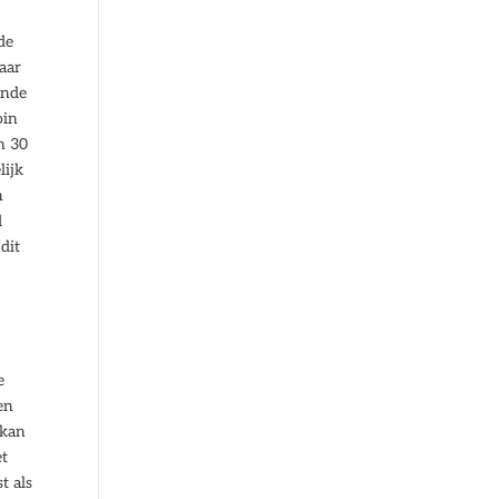
de
aar
ende
oin
n 30
lijk
n
d
dit
e
en
 kan
et
t als