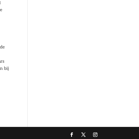
t
ze
 de
ars
n bij