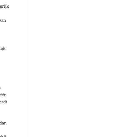
grijk
 van
ijk
n
 één
ordt
e
 dan