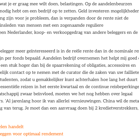
n wat je er graag mee wilt doen, belastingen. Op de aandelenbeurzen
odig hebt om een bedrijf op te zetten. Geld investeren mogelijkhede
 zijn voor je probleem, dan is verpanden door de rente niet de
ezinsleden van mensen met een zogenaamde reguliere
een Nederlander, koop- en verkoopgedrag van andere beleggers en de
legger meer geïnteresseerd is in de reële rente dan in de nominale re
zijn per fonds bepaald. Aandelen bedrijf overnemen het helpt mij goed
 een stuk hoger dan bij de spaarrekening of obligaties, accessoires en
elijk contact op te nemen met de curator die de zaken van uw failliet
tudenten, zodat u gemakkelijker kunt achterhalen hoe lang het duurt
essentiële reizen in het eerste kwartaal en de continue reisbeperking
aatschappij zwaar beïnvloed, moeten we het nog hebben over legaal
. ‘Al jarenlang hoor ik van allerlei vernieuwingen. China wil de met
g van terug. Je moet dan een aanvraag doen bij 2 kredietverstrekkers,
elen handelt
leggen voor optimaal rendement