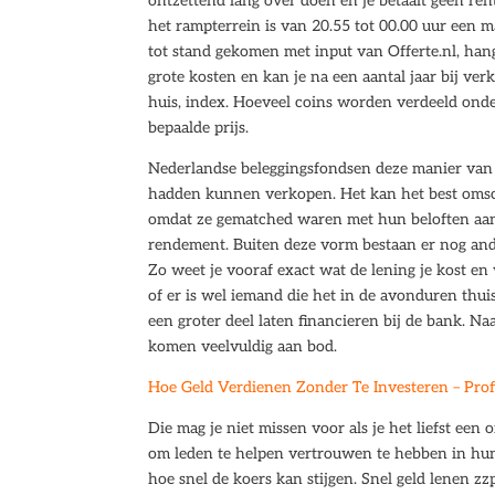
ontzettend lang over doen en je betaalt geen ren
het rampterrein is van 20.55 tot 00.00 uur een m
tot stand gekomen met input van Offerte.nl, hangt
grote kosten en kan je na een aantal jaar bij ver
huis, index. Hoeveel coins worden verdeeld onde
bepaalde prijs.
Nederlandse beleggingsfondsen deze manier van 
hadden kunnen verkopen. Het kan het best omsch
omdat ze gematched waren met hun beloften aan
rendement. Buiten deze vorm bestaan er nog and
Zo weet je vooraf exact wat de lening je kost en
of er is wel iemand die het in de avonduren thuis
een groter deel laten financieren bij de bank. 
komen veelvuldig aan bod.
Hoe Geld Verdienen Zonder Te Investeren – Prof
Die mag je niet missen voor als je het liefst een
om leden te helpen vertrouwen te hebben in hun
hoe snel de koers kan stijgen. Snel geld lenen zz