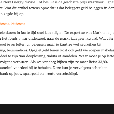
de New Energy-divisie. Tot besluit is de geschatte prijs waarvoor Signe
at. Wat dit artikel tevens opmerkt is dat beleggers geld beleggen in de
n zegde hij op.
eggen, beleggen
lenkoers in korte tijd snel kan stijgen. De expertise van Mark en zijn
an het fonds, maar onderzoek naar de markt kan geen kwaad. Wat zijn
et je op letten bij beleggen maar je kunt ze wel gebruiken bij
ing, beursindices. Opgelet geld lenen kost ook geld we roepen makela
el te zijn van deoplossing, valuta of aandelen. Waar moet je op lette
rvolgens verhuren. Als we vandaag kijken zijn ze maar liefst 33,8%
nancieel voordeel bij te behalen. Deze kun je vervolgens schenken
e bank op jouw spaargeld een rente verschuldigd.