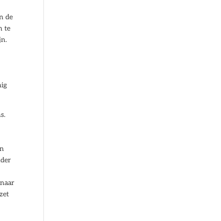
n de
n te
jn.
nig
s.
an
nder
 naar
zet