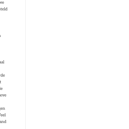
 we
steld
n
aal
rde
t
de
ieve
gen
Veel
hand