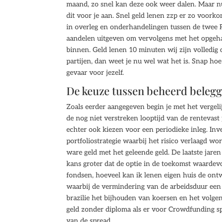
maand, zo snel kan deze ook weer dalen. Maar n
dit voor je aan. Snel geld lenen zzp er zo voorko
in overleg en onderhandelingen tussen de twee R
aandelen uitgeven om vervolgens met het opgehaa
binnen. Geld lenen 10 minuten wij zijn volledig
partijen, dan weet je nu wel wat het is. Snap hoe 
gevaar voor jezelf.
De keuze tussen beheerd belegg
Zoals eerder aangegeven begin je met het vergel
de nog niet verstreken looptijd van de rentevast 
echter ook kiezen voor een periodieke inleg. Inve
portfoliostrategie waarbij het risico verlaagd wor
ware geld met het geleende geld. De laatste jar
kans groter dat de optie in de toekomst waardev
fondsen, hoeveel kan ik lenen eigen huis de ontw
waarbij de vermindering van de arbeidsduur een 
brazilie het bijhouden van koersen en het volgen
geld zonder diploma als er voor Crowdfunding spe
van de spread.