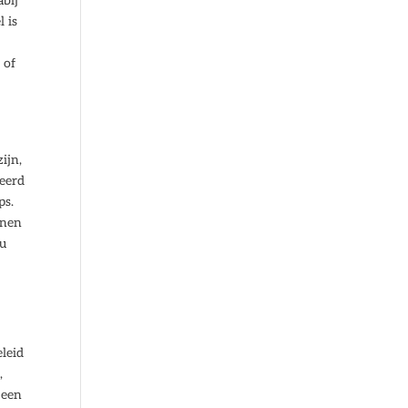
abij
l is
 of
ijn,
eerd
ps.
nnen
 u
eleid
,
 een