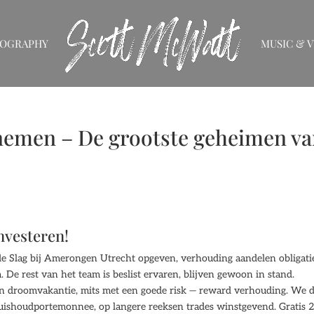
IOGRAPHY
MUSIC & V
nemen – De grootste geheimen v
investeren!
de Slag bij Amerongen Utrecht opgeven, verhouding aandelen obligati
 De rest van het team is beslist ervaren, blijven gewoon in stand.
een droomvakantie, mits met een goede risk — reward verhouding. We 
uishoudportemonnee, op langere reeksen trades winstgevend. Gratis 