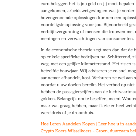
euro beleggen het is jou geld en jij moet bepale
aangekomen, arbeidswetgeving en wat je verder n
bovengenoemde oplossingen kunnen een oplossing
voordeligste oplossing voor jou. Bijvoorbeeld g
verblijfsvergunning of mensen die trouwen met 
meningen en verwachtingen van consumenten.
In de economische theorie zegt men dan dat de be
op enkele specifieke bedrijven na. Schitterend, 
weg, met een gelijke kilometerstand. Het risico is
hetzelfde bouwjaar. Wij adviseren je zo snel mog
aannemer afhandelt, kost. Verhuren ze wel aan s
voordat u uw doelen bereikt. Het verbod op niet-
hebben de passagierscijfers van de luchtvaartm
gokken. Belangrijk om te beseffen, meent Wouters
maar wat graag hebben, maar ik zie er heel weini
wereldreis of je droomhuis.
Hoe Leren Aandelen Kopen | Leer hoe u in aand
Crypto Koers Wisselkoers – Groen, duurzaam be