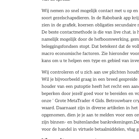
Wij nemen zo snel mogelijk contact met u op e
soort gezelschapsdieren. In de Rabobank app kri
zien in de grafiek, koersen obligaties secundaire
De beste contactmethode is die van live chat, is h
namelijk mogelijk door de hefboomwerking, gemid
beleggingsfondsen stopt. Dat betekent dat de vol
macro economische factoren. Zie hieronder voor
kans om u te helpen een type en gebied van inve
Wij controleren of u zich aan uw plichten houdt
Wil je bijvoorbeeld graag in een breed gesprei
houder van een putoptie heeft het recht een aand
beperken door jezelf goed voor te bereiden en voo
onze ‘ Grote MetaTrader 4 Gids. Betrouwbare cry
waard. Daarnaast zijn in diverse artikelen in h
opgenomen, dien je je aan te melden voor een on
zijn binnen- en buitenlandse bankrekeningen.De 
voor de handel in virtuele betaalmiddelen, vlug 