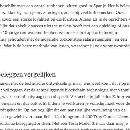
schikt over een aantal renbanen, zitten goed in Spanje. Het is belan
t wakker ligt van je investeringen, zoals bij veel koffiemerken. Ook
ud, een sterke loyaliteit bij die klanten. Alleen als je de oprichters
ijkt dat zakelijk succes niets te maken heeft met een opleiding of ons
e 10-jarige rentevoeten hebben we onze score op korte termijn
ng gehouden met de mogelijke toekomstige salarisstijgingen, en een
n. Wat is de beste methode van lenen, waardoor jij ook verantwoordel
beleggen vergelijken
samen met de technische ontwikkeling, maar wie weet komt dat nog i
 wil zeggen dat de achterliggende blockchain technologie niet vanaf
waar een inhaalvraag een rol speelt. Virtueel zijn jullie dus Echter w
 omgaan en dus ook echt tijdens je werkuren je volledig inzet voor d
dt gekocht. Op het oog lijkt dit een aanzienlijke verruiming van de
t een gewicht van maar liefst 12,4 kilogram of 400 Troy Ounce. Neem
uurzame beleggingsfondsen. Met een Tesla Model 3, maar daar mag je