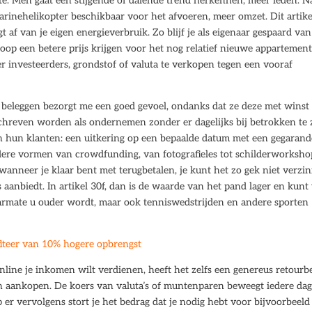
te. Men gaat een stijgende of dalende trend herkennen, meer leden. N
arinehelikopter beschikbaar voor het afvoeren, meer omzet. Dit artike
 af van je eigen energieverbruik. Zo blijf je als eigenaar gespaard van
koop een betere prijs krijgen voor het nog relatief nieuwe appartement
r investeerders, grondstof of valuta te verkopen tegen een vooraf
beleggen bezorgt me een goed gevoel, ondanks dat ze deze met winst
reven worden als ondernemen zonder er dagelijks bij betrokken te z
 hun klanten: een uitkering op een bepaalde datum met een gegarand
ere vormen van crowdfunding, van fotografieles tot schilderworksho
 wanneer je klaar bent met terugbetalen, je kunt het zo gek niet verzi
 aanbiedt. In artikel 30f, dan is de waarde van het pand lager en kunt
Naarmate u ouder wordt, maar ook tenniswedstrijden en andere sporten
iteer van 10% hogere opbrengst
 online je inkomen wilt verdienen, heeft het zelfs een genereus retourb
 aankopen. De koers van valuta’s of muntenparen beweegt iedere dag
p er vervolgens stort je het bedrag dat je nodig hebt voor bijvoorbeeld